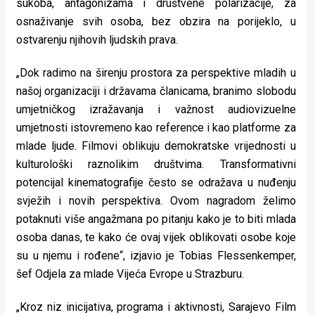
sukoba, antagonizama i društvene polarizacije, za
osnaživanje svih osoba, bez obzira na porijeklo, u
ostvarenju njihovih ljudskih prava.
„Dok radimo na širenju prostora za perspektive mladih u
našoj organizaciji i državama članicama, branimo slobodu
umjetničkog izražavanja i važnost audiovizuelne
umjetnosti istovremeno kao reference i kao platforme za
mlade ljude. Filmovi oblikuju demokratske vrijednosti u
kulturološki raznolikim društvima. Transformativni
potencijal kinematografije često se odražava u nuđenju
svježih i novih perspektiva. Ovom nagradom želimo
potaknuti više angažmana po pitanju kako je to biti mlada
osoba danas, te kako će ovaj vijek oblikovati osobe koje
su u njemu i rođene“, izjavio je Tobias Flessenkemper,
šef Odjela za mlade Vijeća Evrope u Strazburu.
„Kroz niz inicijativa, programa i aktivnosti, Sarajevo Film