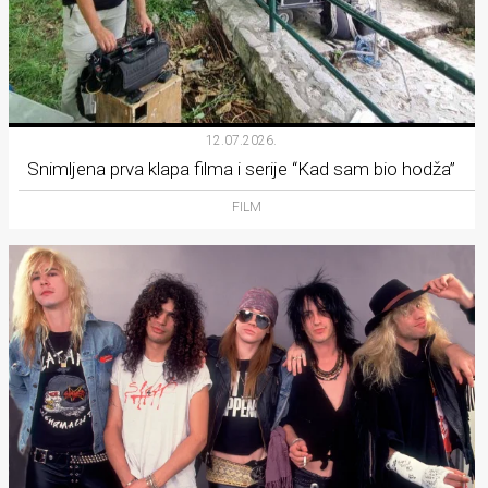
12.07.2026.
Snimljena prva klapa filma i serije “Kad sam bio hodža”
FILM