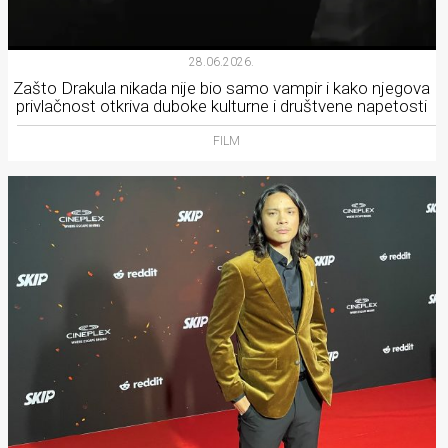
28.06.2026.
Zašto Drakula nikada nije bio samo vampir i kako njegova
privlačnost otkriva duboke kulturne i društvene napetosti
FILM