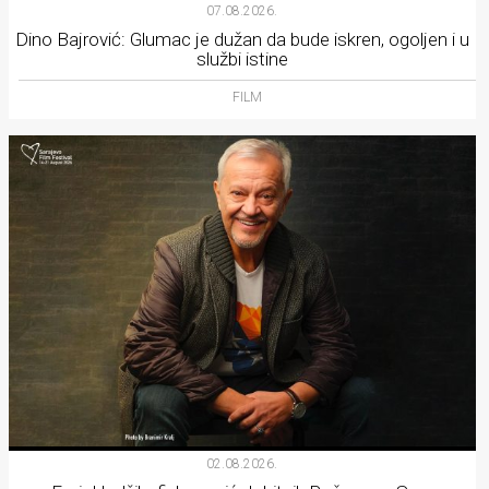
07.08.2026.
Dino Bajrović: Glumac je dužan da bude iskren, ogoljen i u
službi istine
FILM
02.08.2026.