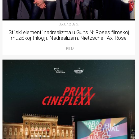
08.07.2026.
Stilski elementi nadrealizma u Guns N’ Roses filmskoj
muzičkoj trilogiji: Nadrealizam, Nietzsche i Axl Rose
FILM