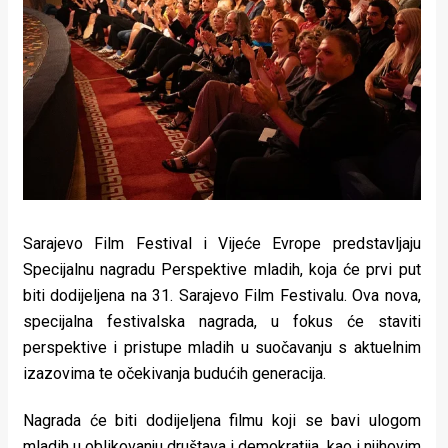
Lifestyle
Beauty
Fashion
Zdravlje
Za
stolom
Sarajevo Film Festival i Vijeće Evrope predstavljaju
Život
Specijalnu nagradu Perspektive mladih, koja će prvi put
biti dodijeljena na 31. Sarajevo Film Festivalu. Ova nova,
u
specijalna festivalska nagrada, u fokus će staviti
pokretu
perspektive i pristupe mladih u suočavanju s aktuelnim
izazovima te očekivanja budućih generacija.
Ideje
Nagrada će biti dodijeljena filmu koji se bavi ulogom
koje
mladih u oblikovanju društava i demokratija, kao i njihovim