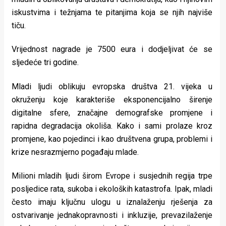
rade
iskustvima i težnjama te pitanjima koja se njih najviše
tiču.
Urban
Places
Vrijednost nagrade je 7500 eura i dodjeljivat će se
sljedeće tri godine.
Aktivizam
Mladi ljudi oblikuju evropska društva 21. vijeka u
Aktuelnosti
okruženju koje karakteriše eksponencijalno širenje
Promo
digitalne sfere, značajne demografske promjene i
rapidna degradacija okoliša. Kako i sami prolaze kroz
About
promjene, kao pojedinci i kao društvena grupa, problemi i
Urban
krize nesrazmjerno pogađaju mlade.
Magazin
Milioni mladih ljudi širom Evrope i susjednih regija trpe
posljedice rata, sukoba i ekoloških katastrofa. Ipak, mladi
često imaju ključnu ulogu u iznalaženju rješenja za
ostvarivanje jednakopravnosti i inkluzije, prevazilaženje