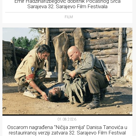
Emir Hadžihafizbegović dobitnik Počasnog Srca
Sarajeva 32. Sarajevo Film Festivala
FILM
01.08.2026.
Oscarom nagrađena “Ničija zemlja” Danisa Tanovića u
restauriranoj verziji zatvara 32. Sarajevo Film Festival