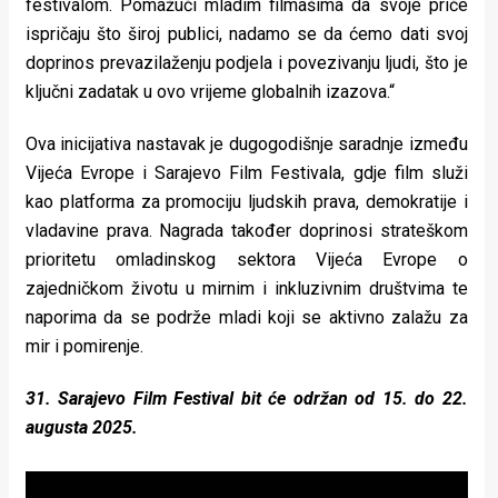
festivalom. Pomažući mladim filmašima da svoje priče
ispričaju što široj publici, nadamo se da ćemo dati svoj
doprinos prevazilaženju podjela i povezivanju ljudi, što je
ključni zadatak u ovo vrijeme globalnih izazova.“
Ova inicijativa nastavak je dugogodišnje saradnje između
Vijeća Evrope i Sarajevo Film Festivala, gdje film služi
kao platforma za promociju ljudskih prava, demokratije i
vladavine prava. Nagrada također doprinosi strateškom
prioritetu omladinskog sektora Vijeća Evrope o
zajedničkom životu u mirnim i inkluzivnim društvima te
naporima da se podrže mladi koji se aktivno zalažu za
mir i pomirenje.
31. Sarajevo Film Festival bit će održan od 15. do 22.
augusta 2025.