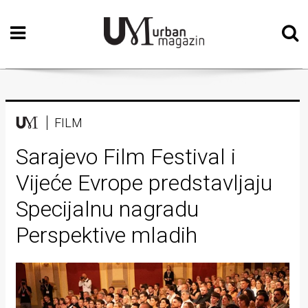
Početna
Vizualne
umjetnosti
Teatar
FILM
Književnost
Sarajevo Film Festival i
Vijeće Evrope predstavljaju
Muzika
Specijalnu nagradu
Film
Perspektive mladih
Intervju
Kolumne
Kultura