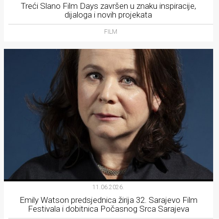
Treći Slano Film Days završen u znaku inspiracije,
dijaloga i novih projekata
FILM
11.06.2026.
Emily Watson predsjednica žirija 32. Sarajevo Film
Festivala i dobitnica Počasnog Srca Sarajeva