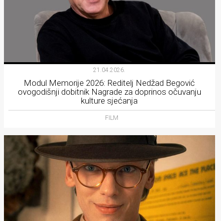
21.04.2026.
Modul Memorije 2026: Reditelj Nedžad Begović
ovogodišnji dobitnik Nagrade za doprinos očuvanju
kulture sjećanja
FILM