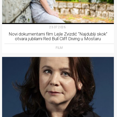
23.07.2026.
Novi dokumentarni film Lejle Zvizdić “Najdublji skok”
otvara jubilarni Red Bull Cliff Diving u Mostaru
FILM