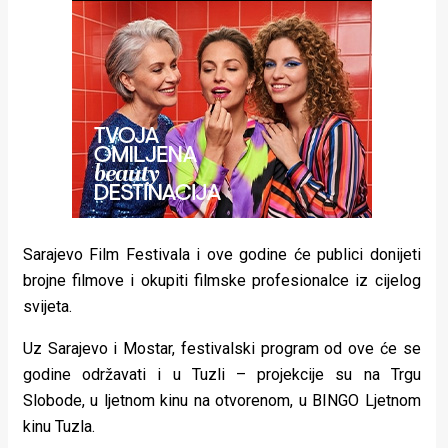
rade
Urban
Places
Aktivizam
Aktuelnosti
Promo
Sarajevo Film Festivala i ove godine će publici donijeti
About
brojne filmove i okupiti filmske profesionalce iz cijelog
Urban
svijeta.
Magazin
Uz Sarajevo i Mostar, festivalski program od ove će se
godine održavati i u Tuzli – projekcije su na Trgu
Slobode, u ljetnom kinu na otvorenom, u BINGO Ljetnom
kinu Tuzla.