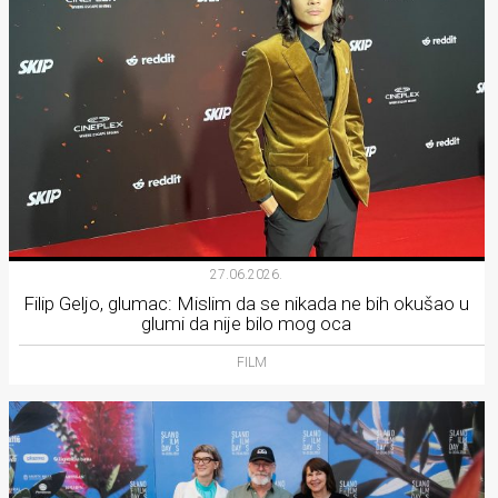
27.06.2026.
Filip Geljo, glumac: Mislim da se nikada ne bih okušao u
glumi da nije bilo mog oca
FILM