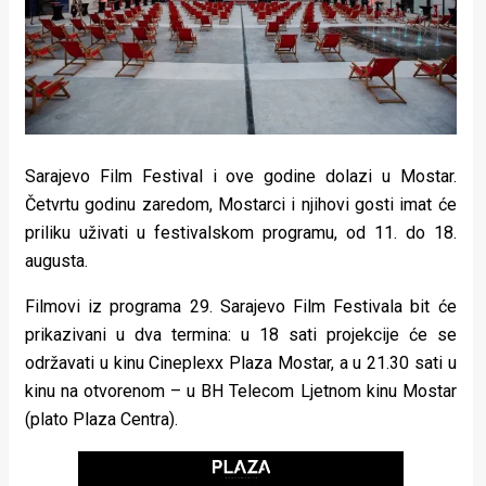
Lifestyle
Beauty
Fashion
Zdravlje
Sarajevo Film Festival i ove godine dolazi u Mostar.
Za
Četvrtu godinu zaredom, Mostarci i njihovi gosti imat će
priliku uživati u festivalskom programu, od 11. do 18.
stolom
augusta.
Život
Filmovi iz programa 29. Sarajevo Film Festivala bit će
u
prikazivani u dva termina: u 18 sati projekcije će se
održavati u kinu Cineplexx Plaza Mostar, a u 21.30 sati u
pokretu
kinu na otvorenom – u BH Telecom Ljetnom kinu Mostar
Ideje
(plato Plaza Centra).
koje