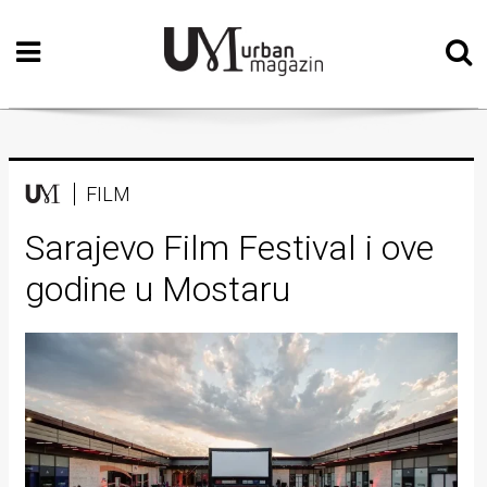
Početna
Vizualne
umjetnosti
Teatar
FILM
Književnost
Sarajevo Film Festival i ove
godine u Mostaru
Muzika
Film
Intervju
Kolumne
Kultura