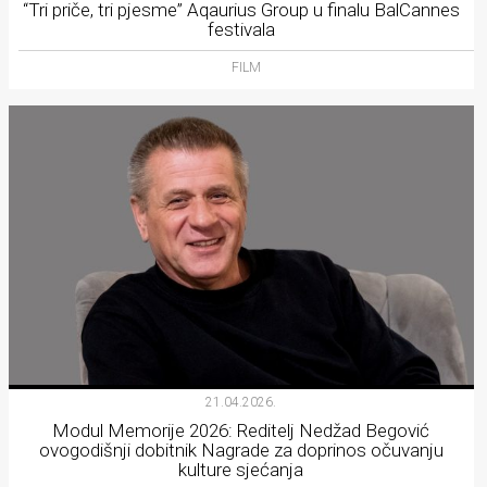
“Tri priče, tri pjesme” Aqaurius Group u finalu BalCannes
festivala
FILM
21.04.2026.
Modul Memorije 2026: Reditelj Nedžad Begović
ovogodišnji dobitnik Nagrade za doprinos očuvanju
kulture sjećanja