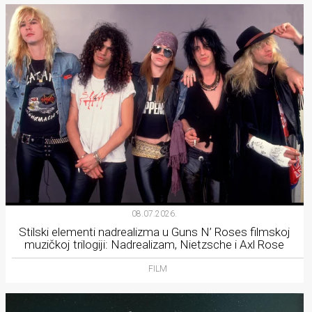
08.07.2026.
Stilski elementi nadrealizma u Guns N’ Roses filmskoj
muzičkoj trilogiji: Nadrealizam, Nietzsche i Axl Rose
FILM