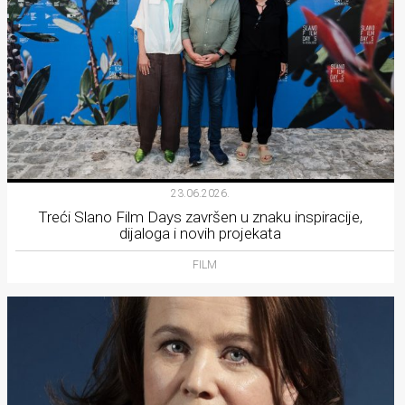
23.06.2026.
Treći Slano Film Days završen u znaku inspiracije,
dijaloga i novih projekata
FILM