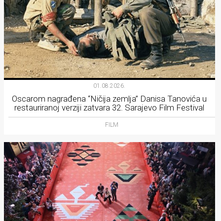
01.08.2026.
Oscarom nagrađena “Ničija zemlja” Danisa Tanovića u
restauriranoj verziji zatvara 32. Sarajevo Film Festival
FILM