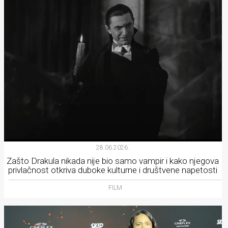
28.06.2026.
Zašto Drakula nikada nije bio samo vampir i kako njegova
privlačnost otkriva duboke kulturne i društvene napetosti
FILM