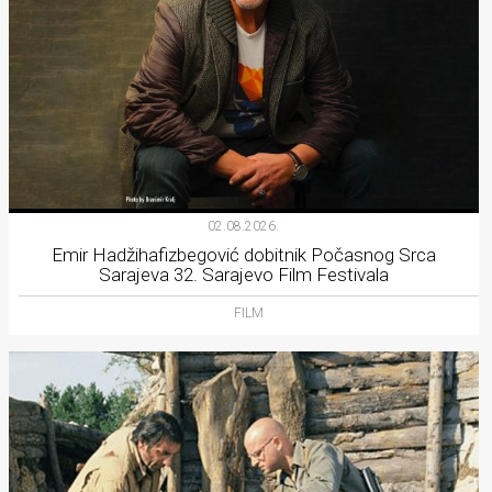
02.08.2026.
Emir Hadžihafizbegović dobitnik Počasnog Srca
Sarajeva 32. Sarajevo Film Festivala
FILM