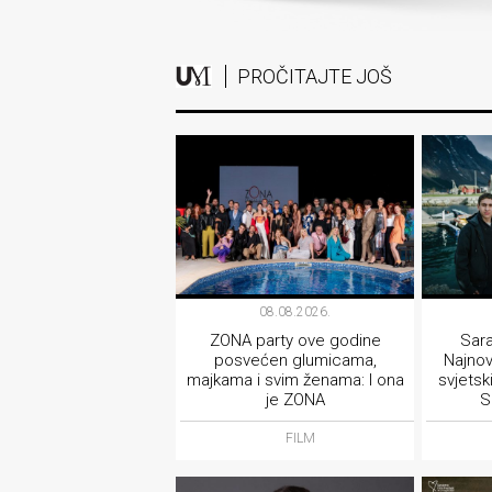
PROČITAJTE JOŠ
08.08.2026.
ZONA party ove godine
Sara
posvećen glumicama,
Najnov
majkama i svim ženama: I ona
svjetsk
je ZONA
S
FILM