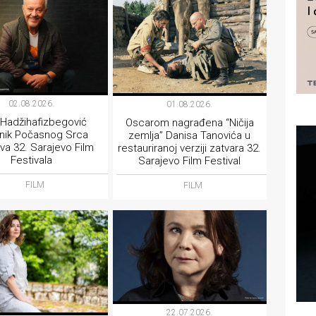
02.08.2026.
01.08.2026.
 Hadžihafizbegović
Oscarom nagrađena “Ničija
tnik Počasnog Srca
zemlja” Danisa Tanovića u
va 32. Sarajevo Film
restauriranoj verziji zatvara 32.
Festivala
Sarajevo Film Festival
FILM
FILM
22.07.2026.