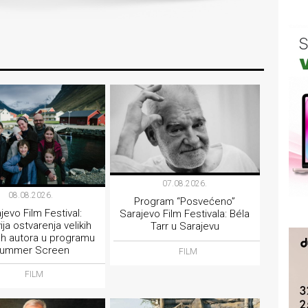
07.08.2026.
08.08.2026.
Program “Posvećeno”
jevo Film Festival:
Sarajevo Film Festivala: Béla
ija ostvarenja velikih
Tarr u Sarajevu
ih autora u programu
ummer Screen
FILM
FILM