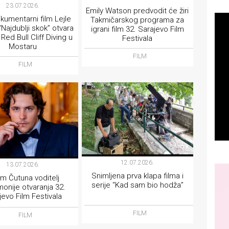
23.07.2026.
Emily Watson predvodit će žiri
kumentarni film Lejle
Takmičarskog programa za
“Najdublji skok” otvara
igrani film 32. Sarajevo Film
i Red Bull Cliff Diving u
Festivala
Mostaru
FILM
FILM
12.07.2026.
13.07.2026.
Snimljena prva klapa filma i
im Čutuna voditelj
serije “Kad sam bio hodža”
onije otvaranja 32.
jevo Film Festivala
FILM
FILM