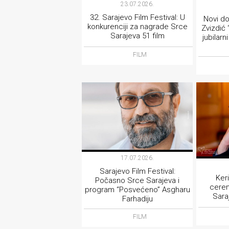
23.07.2026.
32. Sarajevo Film Festival: U
Novi do
konkurenciji za nagrade Srce
Zvizdić 
Sarajeva 51 film
jubilarn
FILM
17.07.2026.
Sarajevo Film Festival:
Ker
Počasno Srce Sarajeva i
cerem
program “Posvećeno” Asgharu
Sara
Farhadiju
FILM