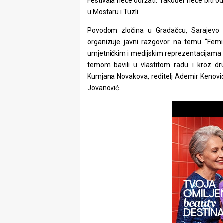
Festivala neće održati. Također neće biti od
rade
u Mostaru i Tuzli.
Urban
Povodom zločina u Gradačcu, Sarajevo F
organizuje javni razgovor na temu “Femic
Places
umjetničkim i medijskim reprezentacijama n
temom bavili u vlastitom radu i kroz dru
Aktivizam
Kumjana Novakova, reditelj Ademir Kenović
Jovanović.
Aktuelnosti
Promo
About
Urban
Magazin