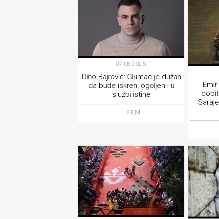
07.08.2026.
Dino Bajrović: Glumac je dužan
Emir
da bude iskren, ogoljen i u
dobi
službi istine
Saraje
FILM