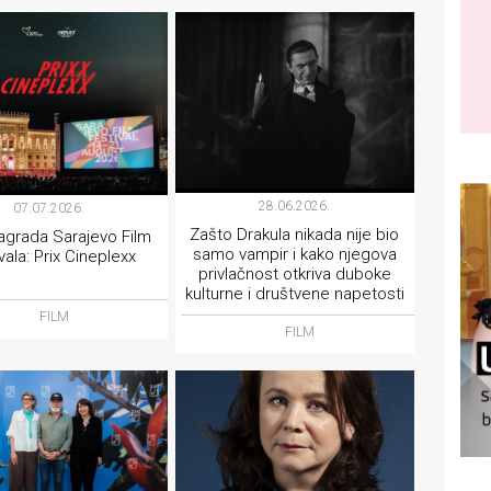
28.06.2026.
07.07.2026.
Zašto Drakula nikada nije bio
agrada Sarajevo Film
samo vampir i kako njegova
vala: Prix Cineplexx
privlačnost otkriva duboke
kulturne i društvene napetosti
FILM
FILM