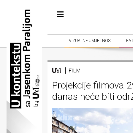
Početna
Vizualne
umjetnosti
VIZUALNE UMJETNOSTI
TEA
Teatar
Književnost
FILM
Muzika
Projekcije filmova 2
Film
danas neće biti od
Intervju
Kolumne
Kultura