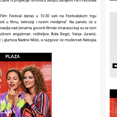
ržane ni projekcije filmova u sklopu Sarajevo Film Festivala
ilm Festival danas u 10.30 sati na Festivalskom trgu
id u filmu, televiziji i novim medijima”. Na panelu će o
asilja nad ženama govoriti filmski stvaraoci koji su se tom
štveni angažman: rediteljice Aida Begić, Vanja Juranić,
 i glumica Nadine Mičić, a razgovor će moderirati Nebojša