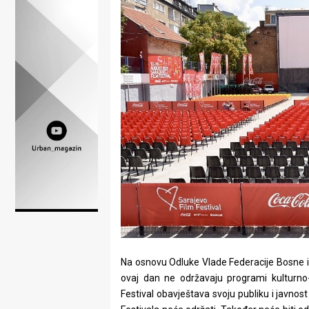
Lifestyle
Beauty
Fashion
Zdravlje
Za
stolom
Život
u
pokretu
Na osnovu Odluke Vlade Federacije Bosne i
Ideje
ovaj dan ne održavaju programi kulturno
koje
Festival obavještava svoju publiku i javnos