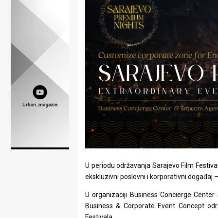
Lifestyle
Beauty
Fashion
Zdravlje
Za
stolom
Život
u
U periodu održavanja Sarajevo Film Festival
pokretu
ekskluzivni poslovni i korporativni događaj 
Ideje
U organizaciji Business Concierge Center
koje
Business & Corporate Event Concept održ
Festivala.