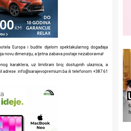
otela Europa i budite dijelom spektakularnog događaja
ja novu dimenziju, a ljetna zabava postaje nezaboravna!
og karaktera, uz limitirani broj dostupnih ulaznica, a
ail adrese: info@sarajevopremium.ba ili telefonom +387 61