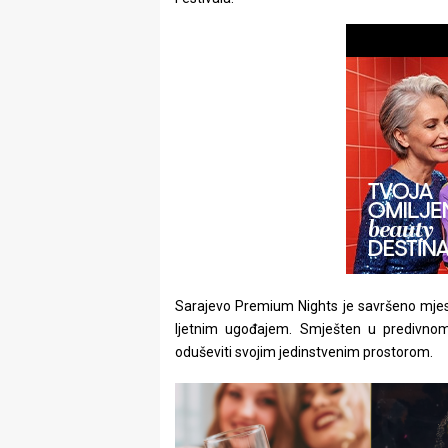
rade
Urban
Places
Aktivizam
Aktuelnosti
Promo
About
Urban
Sarajevo Premium Nights je savršeno mjes
ljetnim ugođajem. Smješten u predivnom
Magazin
oduševiti svojim jedinstvenim prostorom.