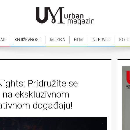
TAR
KNJIŽEVNOST
MUZIKA
FILM
INTERVJU
KOLU
ghts: Pridružite se
 na ekskluzivnom
ativnom događaju!