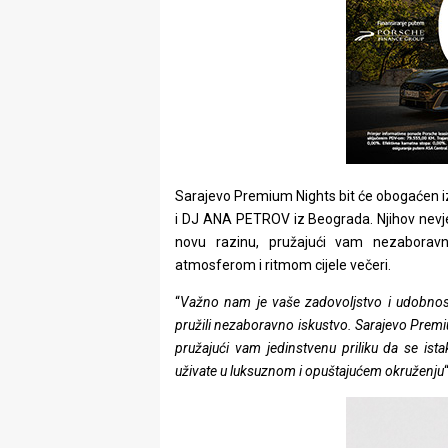
Sarajevo Premium Nights bit će obogaćen 
i DJ ANA PETROV iz Beograda. Njihov nevjer
novu razinu, pružajući vam nezaborav
atmosferom i ritmom cijele večeri.
“
Važno nam je vaše zadovoljstvo i udobnost
pružili nezaboravno iskustvo. Sarajevo Premiu
pružajući vam jedinstvenu priliku da se is
uživate u luksuznom i opuštajućem okruženju