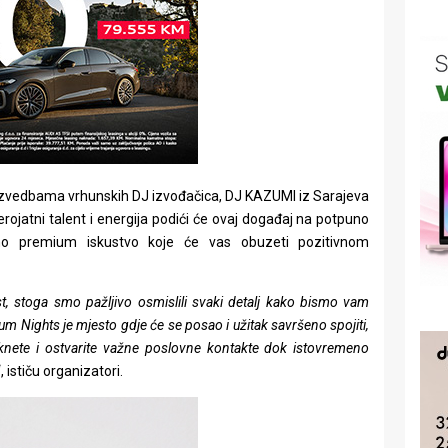
izvedbama vrhunskih DJ izvođačica, DJ KAZUMI iz Sarajeva
ojatni talent i energija podići će ovaj događaj na potpuno
no premium iskustvo koje će vas obuzeti pozitivnom
, stoga smo pažljivo osmislili svaki detalj kako bismo vam
m Nights je mjesto gdje će se posao i užitak savršeno spojiti,
taknete i ostvarite važne poslovne kontakte dok istovremeno
“, ističu organizatori.