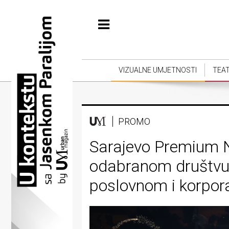
Početna
Vizualne
umjetnosti
VIZUALNE UMJETNOSTI
TEA
Teatar
Književnost
PROMO
Muzika
Sarajevo Premium Ni
Film
odabranom društvu
Intervju
poslovnom i korpor
Kolumne
Kultura