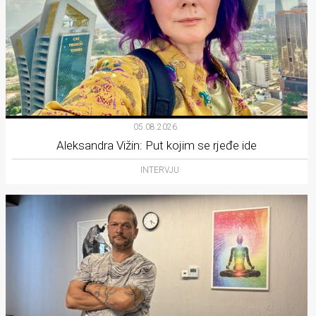
05.08.2026.
Aleksandra Vižin: Put kojim se rjeđe ide
INTERVJU