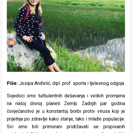
Lifestyle
Beauty
Fashion
Zdravlje
Za
stolom
Život
Piše:
Josipa Anđelić, dipl. prof. sporta i tjelesnog odgoja
u
Svjedoci smo turbulentnih dešavanja i velikih promjena
pokretu
na našoj divnoj planeti Zemlji. Zadnjih par godina
čovječanstvo je u konstantoj borbi protiv virusa koji je
Ideje
prijetnja po zdravlje kako starije, tako i mlađe populacije.
koje
Svi smo bili primorani pridržavati se propisanih