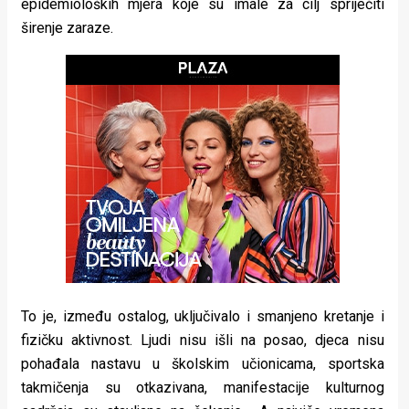
epidemioloških mjera koje su imale za cilj spriječiti
rade
širenje zaraze.
Urban
Places
Aktivizam
Aktuelnosti
Promo
About
Urban
Magazin
To je, između ostalog, uključivalo i smanjeno kretanje i
fizičku aktivnost. Ljudi nisu išli na posao, djeca nisu
pohađala nastavu u školskim učionicama, sportska
takmičenja su otkazivana, manifestacije kulturnog