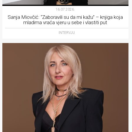
16.07.2026.
Sanja Miovčić: “Zaboravili su da mi kažu” – knjiga koja
mladima vraća vjeru u sebe i vlastiti put
INTERVJU