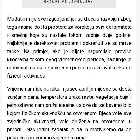
Međutim, nije sve izgubljeno jer su djeca u razvoju i zbog
toga imamo dosta prostora za korekciju svih deformiteta
i smetnji koje su nastale tokom zadnje dvije godine.
Najbitnije je detektovati problem i pokrenuti se sa mrtve
tačke. Na primjer, ako je dijete nagomilalo previše
kilograma tokom ovog vremenskog perioda, najbitnije je
motivisati ga da se pokrene i počne upražnjavati neku od
fizičkih aktivnosti.
Vrijeme nam ide na ruku, mjesec april je mjesec sa dosta
sunčanih dana, temperatura zraka raste, vegetacija buja i
jednostavno nam pruža idealne uslove da se bavimo bilo
kojom fizičkom aktivnošću na otvorenom. Djeca vole sve
zajedničke aktivnosti, vole druženja na otvorenom, u
prirodi… Naš jedini zadatak je da ih motivišemo da se
pokrenu i provodimo vrijeme s njima.