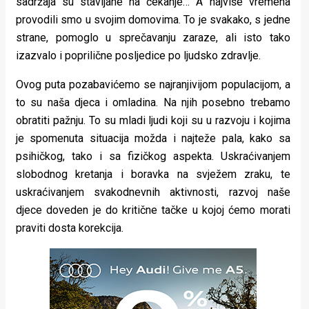
sadržaja su stavljane na čekanje… A najviše vremena
provodili smo u svojim domovima. To je svakako, s jedne
strane, pomoglo u sprečavanju zaraze, ali isto tako
izazvalo i poprilične posljedice po ljudsko zdravlje.
Ovog puta pozabavićemo se najranjivijom populacijom, a
to su naša djeca i omladina. Na njih posebno trebamo
obratiti pažnju. To su mladi ljudi koji su u razvoju i kojima
je spomenuta situacija možda i najteže pala, kako sa
psihičkog, tako i sa fizičkog aspekta. Uskraćivanjem
slobodnog kretanja i boravka na svježem zraku, te
uskraćivanjem svakodnevnih aktivnosti, razvoj naše
djece doveden je do kritične tačke u kojoj ćemo morati
praviti dosta korekcija.