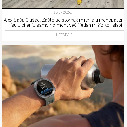
23.07.2026.
Alex Saša Glušac: Zašto se stomak mijenja u menopauzi
– nisu u pitanju samo hormoni, već i jedan mišić koji slabi
LIFESTYLE