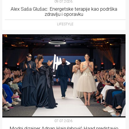
09.07.2026.
Alex Saša Glušac: Energetske terapije kao podrška
zdravlju i oporavku
LIFESTYLE
07.07.2026.
Modni dizajner Adnan Hajrulahović Haad predstavio