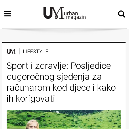
Početna
Vizualne
umjetnosti
Teatar
LIFESTYLE
Književnost
Sport i zdravlje: Posljedice
dugoročnog sjedenja za
Muzika
računarom kod djece i kako
Film
ih korigovati
Intervju
Kolumne
Kultura