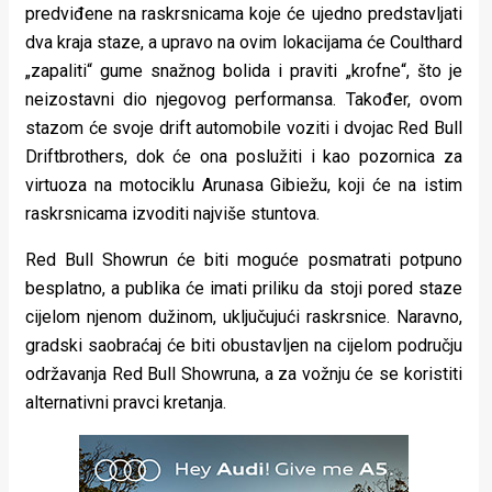
predviđene na raskrsnicama koje će ujedno predstavljati
dva kraja staze, a upravo na ovim lokacijama će Coulthard
„zapaliti“ gume snažnog bolida i praviti „krofne“, što je
neizostavni dio njegovog performansa. Također, ovom
stazom će svoje drift automobile voziti i dvojac Red Bull
Driftbrothers, dok će ona poslužiti i kao pozornica za
virtuoza na motociklu Arunasa Gibiežu, koji će na istim
raskrsnicama izvoditi najviše stuntova.
Red Bull Showrun će biti moguće posmatrati potpuno
besplatno, a publika će imati priliku da stoji pored staze
cijelom njenom dužinom, uključujući raskrsnice. Naravno,
gradski saobraćaj će biti obustavljen na cijelom području
održavanja Red Bull Showruna, a za vožnju će se koristiti
alternativni pravci kretanja.