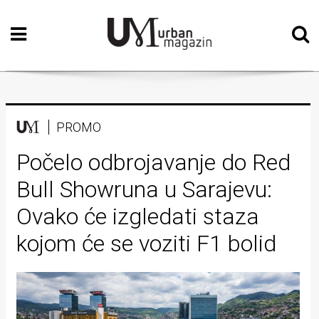
Početna
Vizualne
umjetnosti
Teatar
PROMO
Književnost
Počelo odbrojavanje do Red
Bull Showruna u Sarajevu:
Muzika
Ovako će izgledati staza
Film
kojom će se voziti F1 bolid
Intervju
Kolumne
Kultura