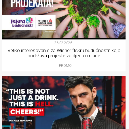
26.02.2026.
Veliko interesovanje za Wiener “Iskru budućnosti” koja
podržava projekte za djecu i mlade
PROMO