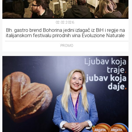
02.02.2026.
Bh. gastro brend Bohorina jedini izlagač iz BiH i regije na
italijanskom festivalu prirodnih vina Evoluzione Naturale
PROMO