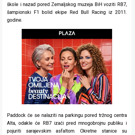
škole i nazad pored Zemaljskog muzeja BiH voziti RB7,
rade
šampionski F1 bolid ekipe Red Bull Racing iz 2011.
Urban
godine.
Places
Aktivizam
Aktuelnosti
Promo
About
Urban
Magazin
Paddock će se nalaziti na parkingu pored tržnog centra
Alta, odakle će RB7 izaći pred mnogobrojnu publiku i
pojuriti sarajevskim asfaltom. Okretne stanice su