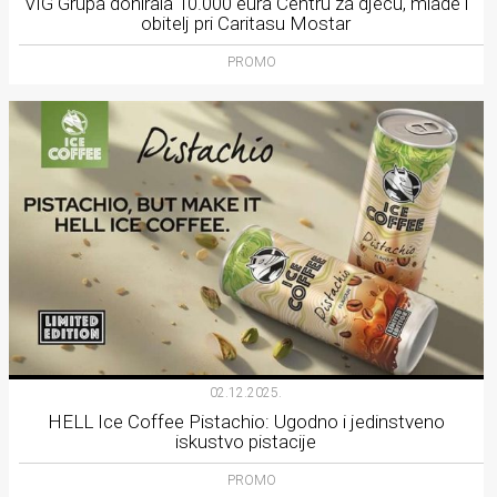
VIG Grupa donirala 10.000 eura Centru za djecu, mlade i
obitelj pri Caritasu Mostar
PROMO
02.12.2025.
HELL Ice Coffee Pistachio: Ugodno i jedinstveno
iskustvo pistacije
PROMO