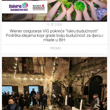
12.02.2026.
Wiener osiguranje VIG pokreće “Iskru budućnosti”:
Podrška idejama koje grade bolju budućnost za djecu i
mlade u BiH
PROMO