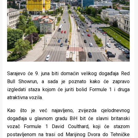
Lifestyle
Beauty
Fashion
Zdravlje
Za
stolom
Sarajevo će 9. juna biti domaćin velikog događaja Red
Život
Bull Showrun, a sada je poznato kako će zapravo
izgledati staza kojom će juriti bolid Formule 1 i druga
u
atraktivna vozila.
pokretu
Kao što je već najavljeno, zvijezda cjelodnevnog
Ideje
događaja u glavnom gradu BiH bit će slavni britanski
vozač Formule 1 David Coulthard, koji će stazom
koje
postavljenom na trasi od Marijinog Dvora do Tehničke