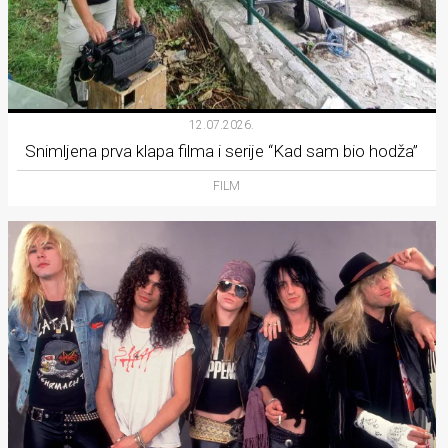
12.07.2026.
Snimljena prva klapa filma i serije “Kad sam bio hodža”
FILM