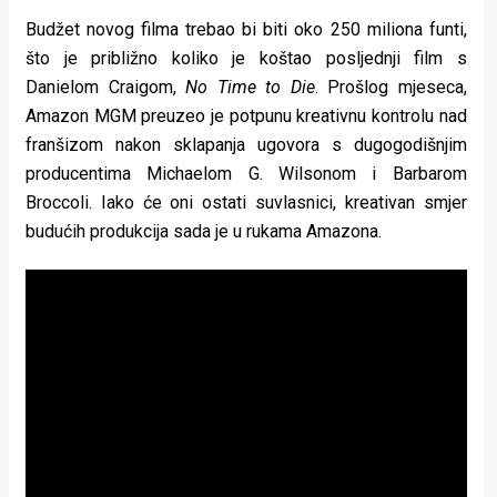
rade
Budžet novog filma trebao bi biti oko 250 miliona funti,
što je približno koliko je koštao posljednji film s
Urban
Danielom Craigom,
No Time to Die
. Prošlog mjeseca,
Places
Amazon MGM preuzeo je potpunu kreativnu kontrolu nad
franšizom nakon sklapanja ugovora s dugogodišnjim
Aktivizam
producentima Michaelom G. Wilsonom i Barbarom
Aktuelnosti
Broccoli. Iako će oni ostati suvlasnici, kreativan smjer
budućih produkcija sada je u rukama Amazona.
Promo
About
Urban
Magazin