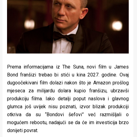
Lifestyle
Beauty
Fashion
Zdravlje
Za
stolom
Prema informacijama iz The Suna, novi film u James
Bond franšizi trebao bi stići u kina 2027. godine. Ovaj
Život
dugoočekivani film dolazi nakon što je Amazon prošlog
mjeseca za milijardu dolara kupio franšizu, ubrzavši
u
produkciju filma. Iako detalji poput naslova i glavnog
pokretu
glumca još uvijek nisu poznati, izvor blizak produkciji
otkriva da su “Bondovi šefovi” već razmišljali o
Ideje
mogućem rebootu, nadajući se da će im investicija brzo
koje
donijeti povrat.