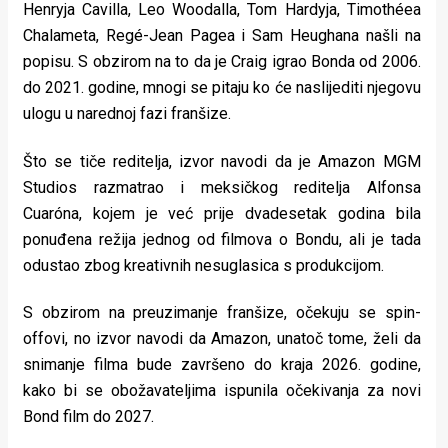
Henryja Cavilla, Leo Woodalla, Tom Hardyja, Timothéea
Chalameta, Regé-Jean Pagea i Sam Heughana našli na
popisu. S obzirom na to da je Craig igrao Bonda od 2006.
do 2021. godine, mnogi se pitaju ko će naslijediti njegovu
ulogu u narednoj fazi franšize.
Što se tiče reditelja, izvor navodi da je Amazon MGM
Studios razmatrao i meksičkog reditelja Alfonsa
Cuaróna, kojem je već prije dvadesetak godina bila
ponuđena režija jednog od filmova o Bondu, ali je tada
odustao zbog kreativnih nesuglasica s produkcijom.
S obzirom na preuzimanje franšize, očekuju se spin-
offovi, no izvor navodi da Amazon, unatoč tome, želi da
snimanje filma bude završeno do kraja 2026. godine,
kako bi se obožavateljima ispunila očekivanja za novi
Bond film do 2027.