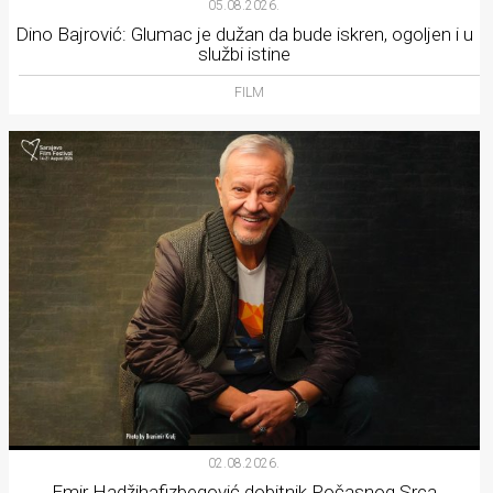
05.08.2026.
Dino Bajrović: Glumac je dužan da bude iskren, ogoljen i u
službi istine
FILM
02.08.2026.
Emir Hadžihafizbegović dobitnik Počasnog Srca