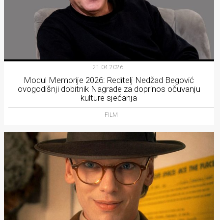
21.04.2026.
Modul Memorije 2026: Reditelj Nedžad Begović
ovogodišnji dobitnik Nagrade za doprinos očuvanju
kulture sjećanja
FILM