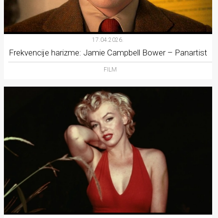
17.04.2026.
Frekvencije harizme: Jamie Campbell Bower – Panartist
FILM