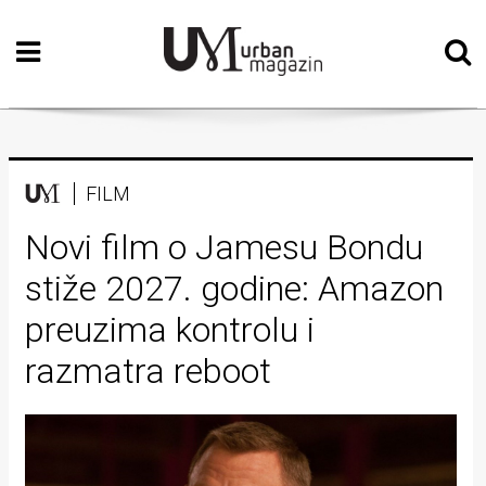
Početna
Vizualne
umjetnosti
Teatar
FILM
Književnost
Novi film o Jamesu Bondu
stiže 2027. godine: Amazon
Muzika
preuzima kontrolu i
Film
razmatra reboot
Intervju
Kolumne
Kultura