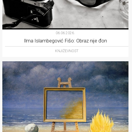
06.06.2026.
Ilma Islambegović Fišo: Obraz nije đon
KNJIŽEVNOST