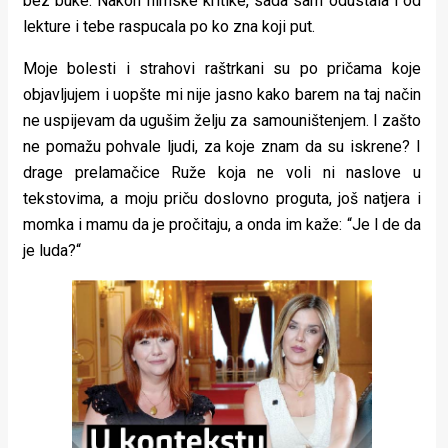
bez buke. Nakon filmske kritike, sada sam odustala i od
lekture i tebe raspucala po ko zna koji put.
Moje bolesti i strahovi raštrkani su po pričama koje
objavljujem i uopšte mi nije jasno kako barem na taj način
ne uspijevam da ugušim želju za samouništenjem. I zašto
ne pomažu pohvale ljudi, za koje znam da su iskrene? I
drage prelamačice Ruže koja ne voli ni naslove u
tekstovima, a moju priču doslovno proguta, još natjera i
momka i mamu da je pročitaju, a onda im kaže: “Je l de da
je luda?“