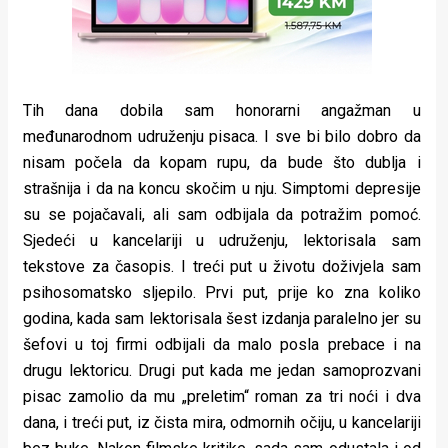
Tih dana dobila sam honorarni angažman u
međunarodnom udruženju pisaca. I sve bi bilo dobro da
nisam počela da kopam rupu, da bude što dublja i
strašnija i da na koncu skočim u nju. Simptomi depresije
su se pojačavali, ali sam odbijala da potražim pomoć.
Sjedeći u kancelariji u udruženju, lektorisala sam
tekstove za časopis. I treći put u životu doživjela sam
psihosomatsko sljepilo. Prvi put, prije ko zna koliko
godina, kada sam lektorisala šest izdanja paralelno jer su
šefovi u toj firmi odbijali da malo posla prebace i na
drugu lektoricu. Drugi put kada me jedan samoprozvani
pisac zamolio da mu „preletim“ roman za tri noći i dva
dana, i treći put, iz čista mira, odmornih očiju, u kancelariji