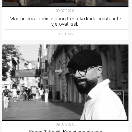
09.07.2026.
Manipulacija počinje onog trenutka kada prestanete
vjerovati sebi
KOLUMNE
09.07.2026.
Kenan Zuković: Kad bi ovo bio san