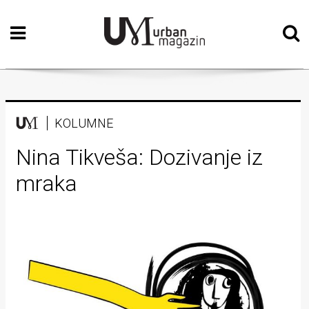
Početna
Vizualne
umjetnosti
Teatar
KOLUMNE
Književnost
Nina Tikveša: Dozivanje iz
mraka
Muzika
Film
Intervju
Kolumne
Kultura