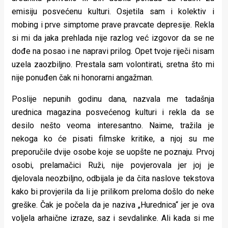
emisiju posvećenu kulturi. Osjetila sam i kolektiv i
mobing i prve simptome prave pravcate depresije. Rekla
si mi da jaka prehlada nije razlog već izgovor da se ne
dođe na posao i ne napravi prilog. Opet tvoje riječi nisam
uzela zaozbiljno. Prestala sam volontirati, sretna što mi
nije ponuđen čak ni honorarni angažman.
Poslije nepunih godinu dana, nazvala me tadašnja
urednica magazina posvećenog kulturi i rekla da se
desilo nešto veoma interesantno. Naime, tražila je
nekoga ko će pisati filmske kritike, a njoj su me
preporučile dvije osobe koje se uopšte ne poznaju. Prvoj
osobi, prelamačici Ruži, nije povjerovala jer joj je
djelovala neozbiljno, odbijala je da čita naslove tekstova
kako bi provjerila da li je prilikom preloma došlo do neke
greške. Čak je počela da je naziva „Hurednica“ jer je ova
voljela arhaične izraze, saz i sevdalinke. Ali kada si me