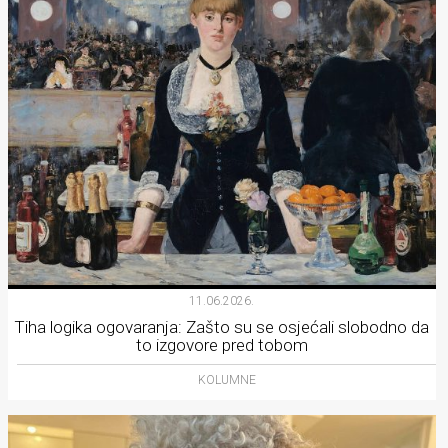
11.06.2026.
Tiha logika ogovaranja: Zašto su se osjećali slobodno da
to izgovore pred tobom
KOLUMNE