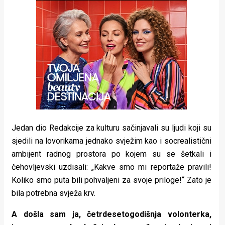
rade
Urban
Places
Aktivizam
Aktuelnosti
Promo
Jedan dio Redakcije za kulturu sačinjavali su ljudi koji su
About
sjedili na lovorikama jednako svježim kao i socrealistični
Urban
ambijent radnog prostora po kojem su se šetkali i
čehovljevski uzdisali: „Kakve smo mi reportaže pravili!
Magazin
Koliko smo puta bili pohvaljeni za svoje priloge!“ Zato je
bila potrebna svježa krv.
A došla sam ja, četrdesetogodišnja volonterka,