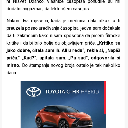
ni Nisvet Džanko, vlasnice časopisa ponudile su mi
dodatni angažman, da lektorišem časopis.
Nakon dva mjeseca, kada je urednica dala otkaz, a ti
preuzela posao uređivanja časopisa, jedva sam dočekala
da ti zakmečim kako nisam sposobna da pišem filmske
kritike i da bi bilo bolje da objavljujem priče.
„Kritike su
jako dobre, čitala sam ih. Ali u redu“, rekla si, „Napiši
priču.“ „Kad?“, upitala sam. „Pa sad“, odgovorila si
mirno.
Do štampanja novog broja ostalo je tek nekoliko
dana.