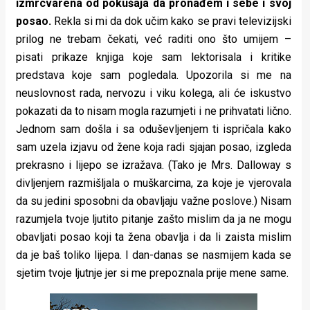
izmrcvarena od pokušaja da pronađem i sebe i svoj
posao.
Rekla si mi da dok učim kako se pravi televizijski
prilog ne trebam čekati, već raditi ono što umijem –
pisati prikaze knjiga koje sam lektorisala i kritike
predstava koje sam pogledala. Upozorila si me na
neuslovnost rada, nervozu i viku kolega, ali će iskustvo
pokazati da to nisam mogla razumjeti i ne prihvatati lično.
Jednom sam došla i sa oduševljenjem ti ispričala kako
sam uzela izjavu od žene koja radi sjajan posao, izgleda
prekrasno i lijepo se izražava. (Tako je Mrs. Dalloway s
divljenjem razmišljala o muškarcima, za koje je vjerovala
da su jedini sposobni da obavljaju važne poslove.) Nisam
razumjela tvoje ljutito pitanje zašto mislim da ja ne mogu
obavljati posao koji ta žena obavlja i da li zaista mislim
da je baš toliko lijepa. I dan-danas se nasmijem kada se
sjetim tvoje ljutnje jer si me prepoznala prije mene same.