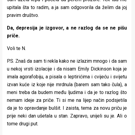
upitala šta to radim, a ja sam odgovorila da želim da joj
pravim društvo.
Da, depresija je izgovor, a ne razlog da se ne pišu
priče.
Voli te N.
P.S. Znaš da sam ti rekla kako ne izlazim mnogo i da sam
u nekoj vrsti izolacije i da nisam Emily Dickinson koja je
imala agorafobiju, a pisala o leptirićima i cvijeću i svijetu
izvan kuće iz koje nije mrdnula (barem sam tako čula), a
meni treba da budem među ljudima i da je to razlog što
nemam ideje za priče. Ti si me na lijep način podsjetila
da je to opravdanje bulšit. I zaista, tema za novu priču je
prije neki dan ušetala u stan. Zapravo, unijeli su je. Ali o
tome drugi put.