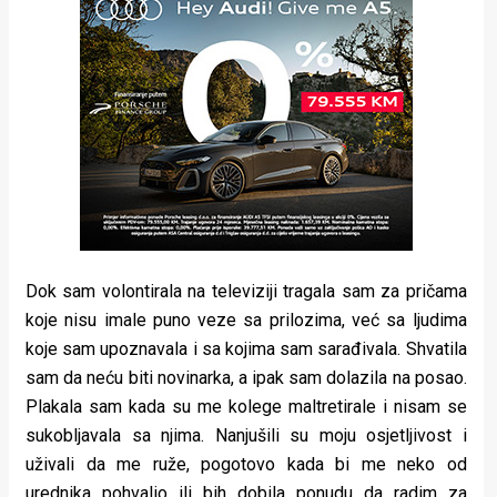
Dok sam volontirala na televiziji tragala sam za pričama
koje nisu imale puno veze sa prilozima, već sa ljudima
koje sam upoznavala i sa kojima sam sarađivala. Shvatila
sam da neću biti novinarka, a ipak sam dolazila na posao.
Plakala sam kada su me kolege maltretirale i nisam se
sukobljavala sa njima. Nanjušili su moju osjetljivost i
uživali da me ruže, pogotovo kada bi me neko od
urednika pohvalio ili bih dobila ponudu da radim za