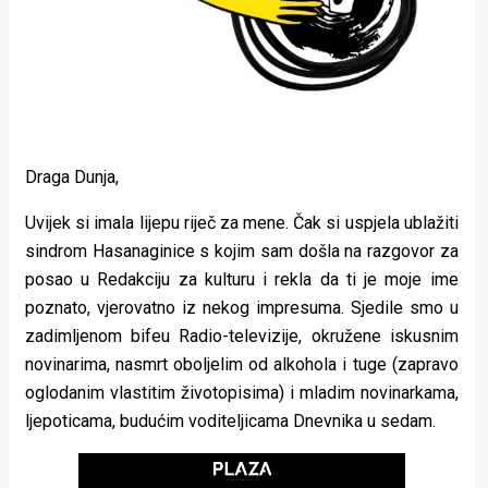
Lifestyle
Beauty
Fashion
Zdravlje
Draga Dunja,
Za
Uvijek si imala lijepu riječ za mene. Čak si uspjela ublažiti
stolom
sindrom Hasanaginice s kojim sam došla na razgovor za
posao u Redakciju za kulturu i rekla da ti je moje ime
Život
poznato, vjerovatno iz nekog impresuma. Sjedile smo u
u
zadimljenom bifeu Radio-televizije, okružene iskusnim
novinarima, nasmrt oboljelim od alkohola i tuge (zapravo
pokretu
oglodanim vlastitim životopisima) i mladim novinarkama,
Ideje
ljepoticama, budućim voditeljicama Dnevnika u sedam.
koje