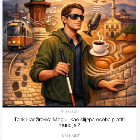
14.06.2026.
Tarik Hadžirović: Mogu li kao slijepa osoba pratiti
mundijal?
KOLUMNE