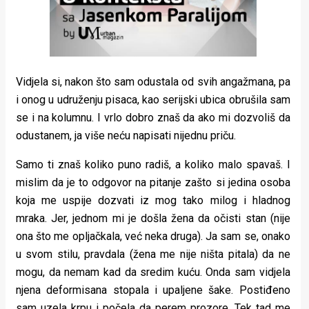
Vidjela si, nakon što sam odustala od svih angažmana, pa
i onog u udruženju pisaca, kao serijski ubica obrušila sam
se i na kolumnu. I vrlo dobro znaš da ako mi dozvoliš da
odustanem, ja više neću napisati nijednu priču.
Samo ti znaš koliko puno radiš, a koliko malo spavaš. I
mislim da je to odgovor na pitanje zašto si jedina osoba
koja me uspije dozvati iz mog tako milog i hladnog
mraka. Jer, jednom mi je došla žena da očisti stan (nije
ona što me opljačkala, već neka druga). Ja sam se, onako
u svom stilu, pravdala (žena me nije ništa pitala) da ne
mogu, da nemam kad da sredim kuću. Onda sam vidjela
njena deformisana stopala i upaljene šake. Postiđeno
sam uzela krpu i počela da perem prozore. Tek tad me