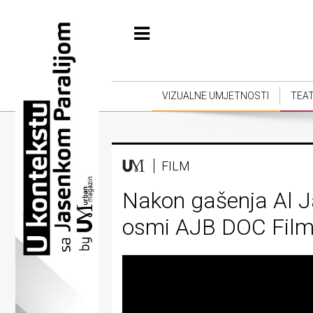
Početna
Vizualne
umjetnosti
VIZUALNE UMJETNOSTI
TEA
Teatar
Književnost
FILM
Muzika
Nakon gašenja Al J
Film
osmi AJB DOC Film 
Intervju
Kolumne
Kultura