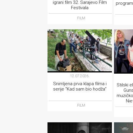
igrani film 32. Sarajevo Film
program
Festivala
FILM
12.07.2026.
Snimljena prva klapa filma i
Stilski 
serije “Kad sam bio hodža”
Guns
muzičkoj
Nie
FILM