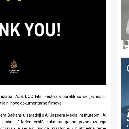
zatori AJB DOC Film Festivala obratili su se javnosti i
ratila njihove dokumentarne filmove.
era Balkans u saradnji s Al Jazeera Media Instituteom i Al
godine. “Rođen velik”, kako su ga na prvom izdanju
je, održavan je sedam godina uzastopno uz aktuelne teme