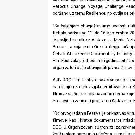
rade
Refocus, Change, Voyage, Challenge, Peace,
održano uz temu Resilience, no ovdje se pr
Urban
“Sa žaljenjem obavještavamo javnost, naše
Places
trebalo održati od 12. do 16. septembra 20
je posljedica odluke Al Jazeera Media Ne
Aktivizam
Balkans, a koja je dio šire strategije jačan
Aktuelnosti
Četvrti Al Jazeera Documentary Industry 
Film Festivala prethodnih tri godine, bit će
Promo
organizatori dalje obavijestiti javnost”, navel
About
AJB DOC Film Festival pozicionirao se ka
namijenjen za televizijsko emitovanje na B
Urban
filmove sa širokim dijapazonom tema koje j
Sarajevu, a zatim i u programu Al Jazeere 
Magazin
“Od prvog izdanja Festival je prikazivao v
filmove, kao i kratke dokumentarce mladih
DOC- u. Organizovani su treninzi za novin
korištenjem pametnih telefona, a imali su pri