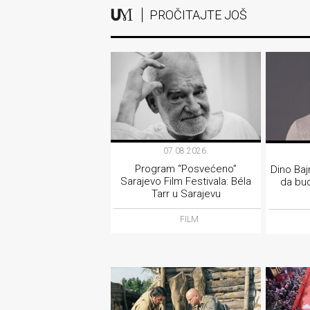
PROČITAJTE JOŠ
07.08.2026.
Program “Posvećeno”
Dino Baj
Sarajevo Film Festivala: Béla
da bud
Tarr u Sarajevu
FILM