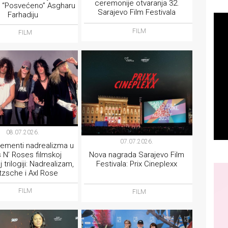
ceremonije otvaranja 32.
 “Posvećeno” Asgharu
Sarajevo Film Festivala
Farhadiju
FILM
FILM
08.07.2026.
07.07.2026.
elementi nadrealizma u
 N’ Roses filmskoj
Nova nagrada Sarajevo Film
 trilogiji: Nadrealizam,
Festivala: Prix Cineplexx
tzsche i Axl Rose
FILM
FILM