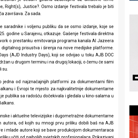
 Right(s), Justice?. Osmo izdanje festivala trebalo je biti
iča završava. Za sada.
 saradnike i voljenu publiku da se osmo izdanje, koje se
25. godine u Sarajevu, otkazuje. Gašenje festivala direktna
twork o prestanku emitovanja programa kanala Al Jazeera
ja digitalnog prisustva i širenja na nove medijske platforme.
Days (AJD Industry Days), koji se odvijao u toku AJB DOC
 održan u drugom terminu i na drugoj lokaciji, o čemu će sami
i su.
o jedna od najznačajnijih platformi za dokumentarni film
alkanu i Evropi te mjesto za najkvalitetnije dokumentarne
e publika sa radošću dočekivala i gledala u kino-salama u
Balkans.
rhunske i aktuelne televizijske i dugometražne dokumentarne
 autora, od kojih su mnogi prvu priliku dobili baš na AJB
are i mlade autore koji se bave produkcijom dokumentaraca
liku učiti od najboljih svjetskih profesionalaca. Prikazivani