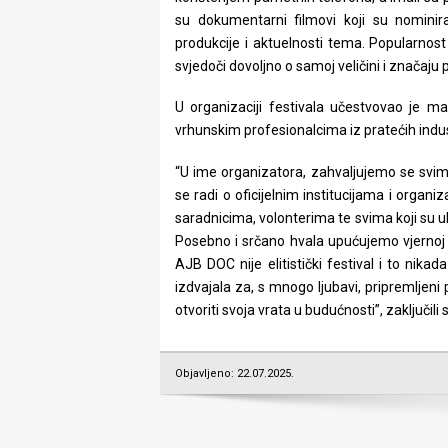
su dokumentarni filmovi koji su nominir
produkcije i aktuelnosti tema. Popularnost
svjedoči dovoljno o samoj veličini i značaju p
U organizaciji festivala učestvovao je m
vrhunskim profesionalcima iz pratećih indus
“U ime organizatora, zahvaljujemo se svim
se radi o oficijelnim institucijama i orga
saradnicima, volonterima te svima koji su ul
Posebno i srčano hvala upućujemo vjernoj p
AJB DOC nije elitistički festival i to nika
izdvajala za, s mnogo ljubavi, pripremljen
otvoriti svoja vrata u budućnosti”, zaključili 
Objavljeno: 22.07.2025.