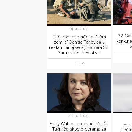
01.08.2026.
32. Sar
Oscarom nagrađena “Ničija
konkure
zemlja” Danisa Tanovića u
S
restauriranoj verziji zatvara 32.
Sarajevo Film Festival
FILM
22.07.2026.
Emily Watson predvodit će žiri
Sara
Takmičarskog programa za
Počas