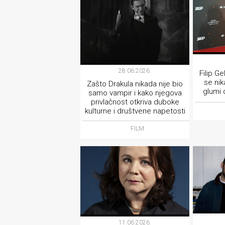
28.06.2026.
Filip G
se nik
Zašto Drakula nikada nije bio
glumi 
samo vampir i kako njegova
privlačnost otkriva duboke
kulturne i društvene napetosti
FILM
11.06.2026.