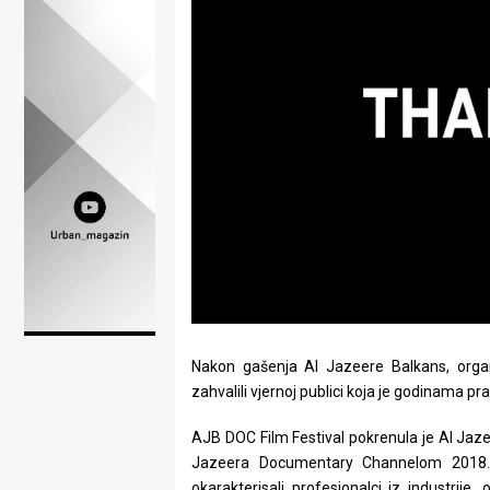
Lifestyle
Beauty
Fashion
Zdravlje
Za
stolom
Život
u
Nakon gašenja Al Jazeere Balkans, organi
pokretu
zahvalili vjernoj publici koja je godinama p
Ideje
AJB DOC Film Festival pokrenula je Al Jaze
koje
Jazeera Documentary Channelom 2018. 
okarakterisali profesionalci iz industri