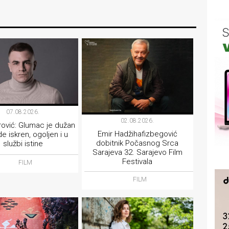
07.08.2026.
02.08.2026.
rović: Glumac je dužan
Emir Hadžihafizbegović
e iskren, ogoljen i u
dobitnik Počasnog Srca
službi istine
Sarajeva 32. Sarajevo Film
Festivala
FILM
FILM