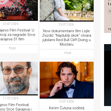
23.07.2026.
23.07.2026.
ajevo Film Festival: U
Novi dokumentarni film Lejle
nciji za nagrade Srce
Zvizdić “Najdublji skok” otvara
arajeva 51 film
jubilarni Red Bull Cliff Diving u
Mostaru
FILM
FILM
17.07.2026.
13.07.2026.
jevo Film Festival:
Kerim Čutuna voditelj
no Srce Sarajeva i