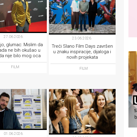
27.06.2026.
23.06.2026.
eljo, glumac: Mislim da
Treći Slano Film Days završen
ada ne bih okušao u
u znaku inspiracije, dijaloga i
da nije bilo mog oca
novih projekata
FILM
FILM
01.06.2026.