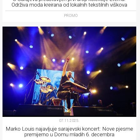
Održiva moda kreirana od lokalnih tekstilnih viškova
PROMO
07.11.2025.
Marko Louis najavljuje sarajevski koncert: Nove pjesme
premijerno u Domu mladih 6. decembra