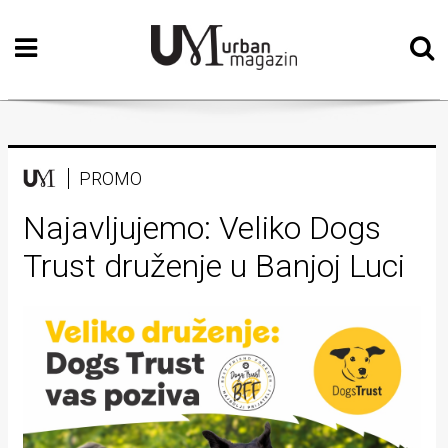
Početna
Vizualne
umjetnosti
Teatar
PROMO
Književnost
Najavljujemo: Veliko Dogs
Trust druženje u Banjoj Luci
Muzika
Film
Intervju
Kolumne
Kultura