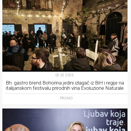
02.02.2026.
Bh. gastro brend Bohorina jedini izlagač iz BiH i regije na
italijanskom festivalu prirodnih vina Evoluzione Naturale
PROMO