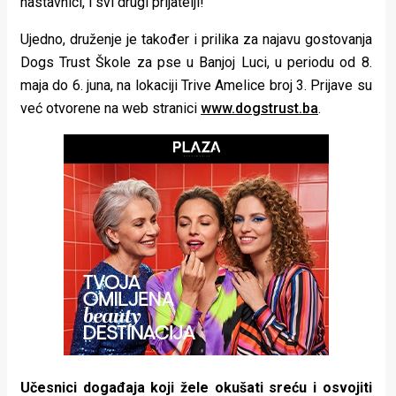
nastavnici, i svi drugi prijatelji!
rade
Ujedno, druženje je također i prilika za najavu gostovanja
Urban
Dogs Trust Škole za pse u Banjoj Luci, u periodu od 8.
Places
maja do 6. juna, na lokaciji Trive Amelice broj 3. Prijave su
već otvorene na web stranici
www.dogstrust.ba
.
Aktivizam
Aktuelnosti
Promo
About
Urban
Magazin
Učesnici događaja koji žele okušati sreću i osvojiti