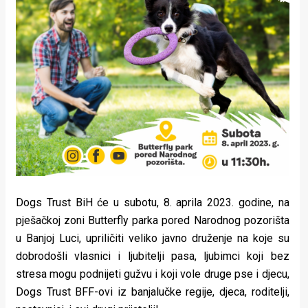
Lifestyle
Beauty
Fashion
Zdravlje
Za
stolom
Život
Dogs Trust BiH će u subotu, 8. aprila 2023. godine, na
u
pješačkoj zoni Butterfly parka pored Narodnog pozorišta
pokretu
u Banjoj Luci, upriličiti veliko javno druženje na koje su
dobrodošli vlasnici i ljubitelji pasa, ljubimci koji bez
Ideje
stresa mogu podnijeti gužvu i koji vole druge pse i djecu,
koje
Dogs Trust BFF-ovi iz banjalučke regije, djeca, roditelji,