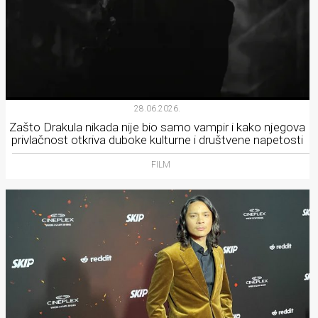
28.06.2026.
Zašto Drakula nikada nije bio samo vampir i kako njegova
privlačnost otkriva duboke kulturne i društvene napetosti
FILM