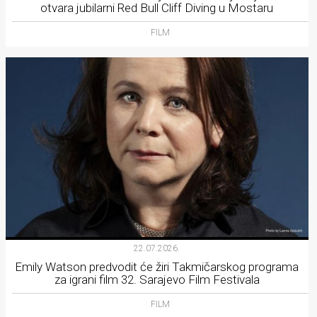
otvara jubilarni Red Bull Cliff Diving u Mostaru
FILM
22.07.2026.
Emily Watson predvodit će žiri Takmičarskog programa
za igrani film 32. Sarajevo Film Festivala
FILM