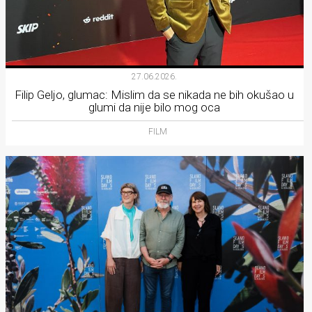
27.06.2026.
Filip Geljo, glumac: Mislim da se nikada ne bih okušao u
glumi da nije bilo mog oca
FILM