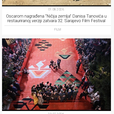
01.08.2026.
Oscarom nagrađena “Ničija zemlja” Danisa Tanovića u
restauriranoj verziji zatvara 32. Sarajevo Film Festival
FILM
23.07.2026.