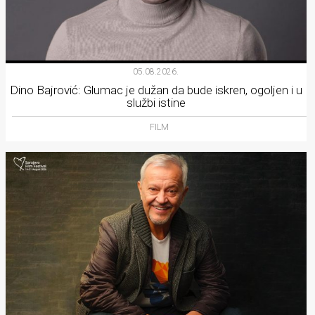
05.08.2026.
Dino Bajrović: Glumac je dužan da bude iskren, ogoljen i u
službi istine
FILM