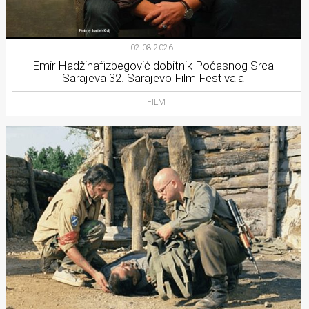
02.08.2026.
Emir Hadžihafizbegović dobitnik Počasnog Srca
Sarajeva 32. Sarajevo Film Festivala
FILM