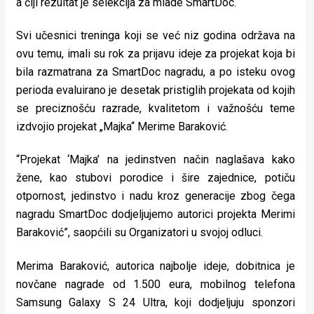
a čiji rezultat je selekcija za mlade SmartDoc.
rade
Svi učesnici treninga koji se već niz godina održava na
Urban
ovu temu, imali su rok za prijavu ideje za projekat koja bi
Places
bila razmatrana za SmartDoc nagradu, a po isteku ovog
perioda evaluirano je desetak pristiglih projekata od kojih
Aktivizam
se preciznošću razrade, kvalitetom i važnošću teme
Aktuelnosti
izdvojio projekat „Majka“ Merime Baraković.
Promo
“Projekat ‘Majka’ na jedinstven način naglašava kako
žene, kao stubovi porodice i šire zajednice, potiču
About
otpornost, jedinstvo i nadu kroz generacije zbog čega
Urban
nagradu SmartDoc dodjeljujemo autorici projekta Merimi
Baraković”, saopćili su Organizatori u svojoj odluci.
Magazin
Merima Baraković, autorica najbolje ideje, dobitnica je
novčane nagrade od 1.500 eura, mobilnog telefona
Samsung Galaxy S 24 Ultra, koji dodjeljuju sponzori