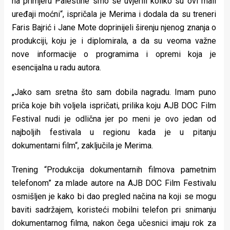
na primjeru Palestine smo se uvjerili koliko su ovi mali
uređaji moćni“, ispričala je Merima i dodala da su treneri
Faris Bajrić i Jane Mote doprinijeli širenju njenog znanja o
produkciji, koju je i diplomirala, a da su veoma važne
nove informacije o programima i opremi koja je
esencijalna u radu autora.
„Jako sam sretna što sam dobila nagradu. Imam puno
priča koje bih voljela ispričati, prilika koju AJB DOC Film
Festival nudi je odlična jer po meni je ovo jedan od
najboljih festivala u regionu kada je u pitanju
dokumentarni film“, zaključila je Merima.
Trening “Produkcija dokumentarnih filmova pametnim
telefonom” za mlade autore na AJB DOC Film Festivalu
osmišljen je kako bi dao pregled načina na koji se mogu
baviti sadržajem, koristeći mobilni telefon pri snimanju
dokumentarnog filma, nakon čega učesnici imaju rok za