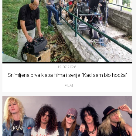
12.07.2026.
Snimljena prva klapa filma i serije “Kad sam bio hodža”
FILM