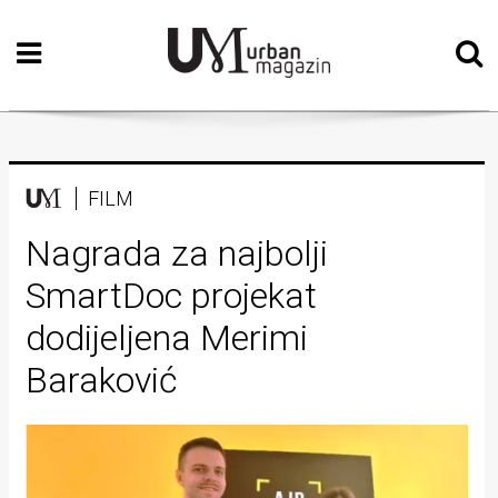
Početna
Vizualne
umjetnosti
Teatar
FILM
Književnost
Nagrada za najbolji
SmartDoc projekat
Muzika
dodijeljena Merimi
Film
Baraković
Intervju
Kolumne
Kultura