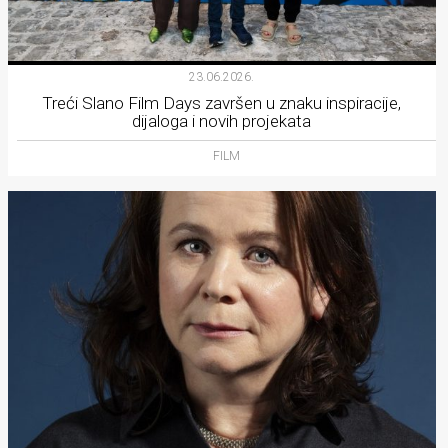
23.06.2026.
Treći Slano Film Days završen u znaku inspiracije,
dijaloga i novih projekata
FILM