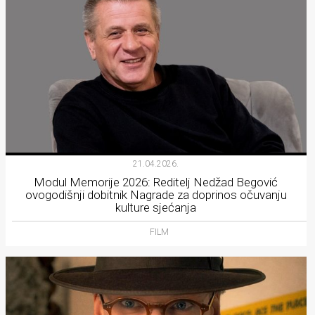
21.04.2026.
Modul Memorije 2026: Reditelj Nedžad Begović
ovogodišnji dobitnik Nagrade za doprinos očuvanju
kulture sjećanja
FILM