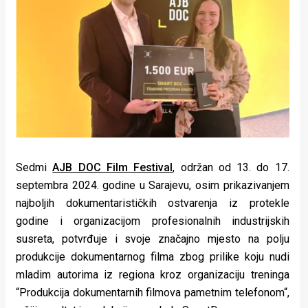
Lifestyle
Beauty
Fashion
Zdravlje
Za
stolom
Sedmi
AJB DOC Film Festival
, održan od 13. do 17.
Život
septembra 2024. godine u Sarajevu, osim prikazivanjem
najboljih dokumentarističkih ostvarenja iz protekle
u
godine i organizacijom profesionalnih industrijskih
pokretu
susreta, potvrđuje i svoje značajno mjesto na polju
produkcije dokumentarnog filma zbog prilike koju nudi
Ideje
mladim autorima iz regiona kroz organizaciju treninga
koje
“Produkcija dokumentarnih filmova pametnim telefonom“,