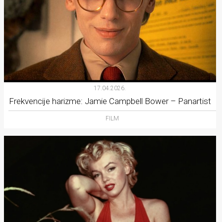
17.04.2026.
Frekvencije harizme: Jamie Campbell Bower – Panartist
FILM