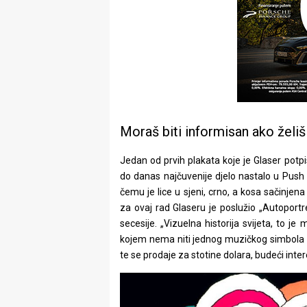
Moraš biti informisan ako želiš
Jedan od prvih plakata koje je Glaser potp
do danas najčuvenije djelo nastalo u Push P
čemu je lice u sjeni, crno, a kosa sačinjena
za ovaj rad Glaseru je poslužio „Autoport
secesije. „Vizuelna historija svijeta, to je 
kojem nema niti jednog muzičkog simbola 
te se prodaje za stotine dolara, budeći inter