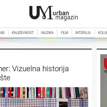
TAR
KNJIŽEVNOST
MUZIKA
FILM
INTERVJU
KOLU
ner: Vizuelna historija
ište