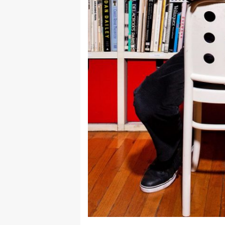
rade
Urban
Places
Aktivizam
Aktuelnosti
Promo
About
Urban
Magazin