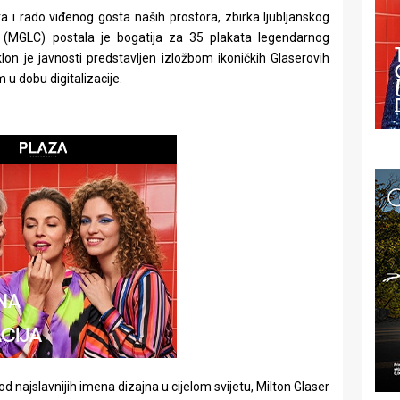
ra i rado viđenog gosta naših prostora, zbirka ljubljanskog
 (MGLC) postala je bogatija za 35 plakata legendarnog
klon je javnosti predstavljen izložbom ikoničkih Glaserovih
m u dobu digitalizacije.
 od najslavnijih imena dizajna u cijelom svijetu, Milton Glaser