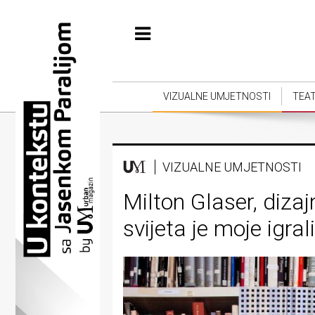
Početna
Vizualne
umjetnosti
VIZUALNE UMJETNOSTI
TEA
Teatar
Književnost
VIZUALNE UMJETNOSTI
Muzika
Milton Glaser, dizaj
Film
svijeta je moje igral
Intervju
Kolumne
Kultura