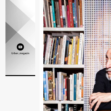
Lifestyle
Beauty
Fashion
Zdravlje
Za
stolom
Život
u
pokretu
Ideje
koje