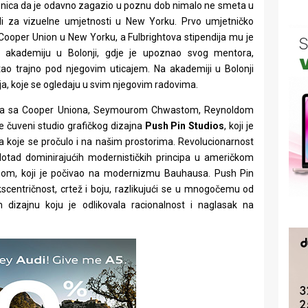
jenica da je odavno zagazio u poznu dob nimalo ne smeta u
oli za vizuelne umjetnosti u New Yorku. Prvo umjetničko
 Cooper Union u New Yorku, a Fulbrightova stipendija mu je
 akademiju u Bolonji, gdje je upoznao svog mentora,
ostao trajno pod njegovim uticajem. Na akademiji u Bolonji
nja, koje se ogledaju u svim njegovim radovima.
ama sa Cooper Uniona, Seymourom Chwastom, Reynoldom
 čuveni studio grafičkog dizajna
Push Pin Studios
, koji je
za koje se pročulo i na našim prostorima. Revolucionarnost
dotad dominirajućih modernističkih principa u američkom
izmom, koji je počivao na modernizmu Bauhausa. Push Pin
ekscentričnost, crtež i boju, razlikujući se u mnogočemu od
 dizajnu koju je odlikovala racionalnost i naglasak na