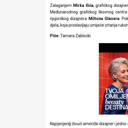
Zalaganjem
Mirka Ilića
, grafičkog dizajne
Međunarodnog grafičkog likovnog centra
njujorškog dizajnera
Miltona Glasera
. Po
djela, koja proslavljaju umijeće crtanja ruko
Piše:
Tamara Zablocki
Najcjenjeniji živući američki dizajner i jedno