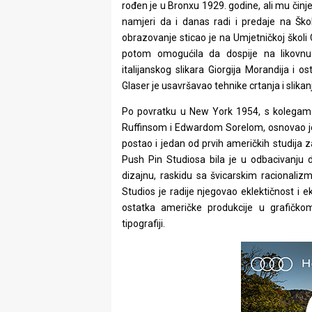
rođen je u Bronxu 1929. godine, ali mu čin
namjeri da i danas radi i predaje na Šk
obrazovanje sticao je na Umjetničkoj školi
potom omogućila da dospije na likovnu
italijanskog slikara Giorgija Morandija i 
Glaser je usavršavao tehnike crtanja i slika
Po povratku u New York 1954, s koleg
Ruffinsom i Edwardom Sorelom, osnovao je
postao i jedan od prvih američkih studija 
Push Pin Studiosa bila je u odbacivanju 
dizajnu, raskidu sa švicarskim racional
Studios je radije njegovao eklektičnost i 
ostatka američke produkcije u grafičkom
tipografiji.