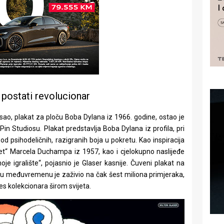
 postati revolucionar
isao, plakat za ploču Boba Dylana iz 1966. godine, ostao je
in Studiosu. Plakat predstavlja Boba Dylana iz profila, pri
 od psihodeličnih, razigranih boja u pokretu. Kao inspiracija
ret“ Marcela Duchampa iz 1957, kao i cjelokupno naslijeđe
moje igralište“, pojasnio je Glaser kasnije. Čuveni plakat na
u međuvremenu je zaživio na čak šest miliona primjeraka,
es kolekcionara širom svijeta.