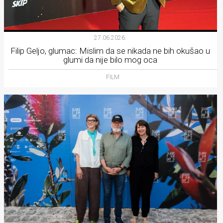
27.06.2026.
Filip Geljo, glumac: Mislim da se nikada ne bih okušao u
glumi da nije bilo mog oca
FILM