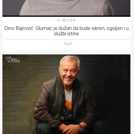
07.08.2026.
Dino Bajrović: Glumac je dužan da bude iskren, ogoljen i u
službi istine
FILM