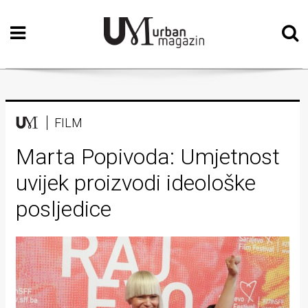
Početna
Vizualne
umjetnosti
Teatar
FILM
Književnost
Marta Popivoda: Umjetnost
uvijek proizvodi ideološke
Muzika
posljedice
Film
Intervju
Kolumne
Kultura