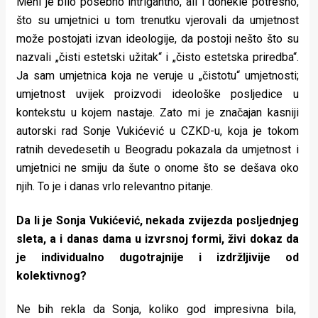
Meni je bilo posebno intrigantno, ali i donekle potresno,
što su umjetnici u tom trenutku vjerovali da umjetnost
može postojati izvan ideologije, da postoji nešto što su
nazvali „čisti estetski užitak“ i „čisto estetska priredba“.
Ja sam umjetnica koja ne veruje u „čistotu“ umjetnosti;
umjetnost uvijek proizvodi ideološke posljedice u
kontekstu u kojem nastaje. Zato mi je značajan kasniji
autorski rad Sonje Vukićević u CZKD-u, koja je tokom
ratnih devedesetih u Beogradu pokazala da umjetnost i
umjetnici ne smiju da šute o onome što se dešava oko
njih. To je i danas vrlo relevantno pitanje.
Da li je Sonja Vukićević, nekada zvijezda posljednjeg
sleta, a i danas dama u izvrsnoj formi, živi dokaz da
je individualno dugotrajnije i izdržljivije od
kolektivnog?
Ne bih rekla da Sonja, koliko god impresivna bila,