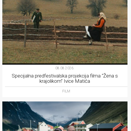
08.08.2026.
Specijalna predfestivalska projekcija filma “Žena s
krajolikom” Ivice Matića
FILM