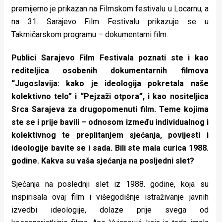
rade
premijerno je prikazan na Filmskom festivalu u Locarnu, a
na 31. Sarajevo Film Festivalu prikazuje se u
Urban
Takmičarskom programu – dokumentarni film.
Places
Publici Sarajevo Film Festivala poznati ste i kao
Aktivizam
rediteljica osobenih dokumentarnih filmova
“Jugoslavija: kako je ideologija pokretala naše
Aktuelnosti
kolektivno telo” i “Pejzaži otpora”, i kao nositeljica
Promo
Srca Sarajeva za drugopomenuti film. Teme kojima
ste se i prije bavili – odnosom između individualnog i
About
kolektivnog te preplitanjem sjećanja, povijesti i
ideologije bavite se i sada. Bili ste mala curica 1988.
Urban
godine. Kakva su vaša sjećanja na posljedni slet?
Magazin
Sjećanja na poslednji slet iz 1988. godine, koja su
inspirisala ovaj film i višegodišnje istraživanje javnih
izvedbi ideologije, dolaze prije svega od