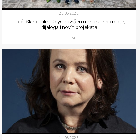
23.06.2026.
Treći Slano Film Days završen u znaku inspiracije,
dijaloga i novih projekata
FILM
11.06.2026.