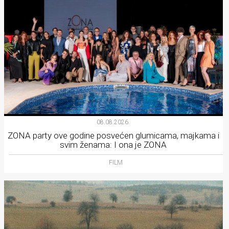
08.08.2026.
ZONA party ove godine posvećen glumicama, majkama i
svim ženama: I ona je ZONA
FILM