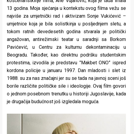
koscenaristkinje filma, Ane Vujanović, koja je tada imala
13 godina. Moja sjećanja u kontekstu ovog filma vežu se
najviše za umjetnički rad i aktivizam Sonje Vukićević –
umjetnice koja je bila solistkinja u posljednjem sletu, a
tokom ratnih devedesetih godina stvarala je politički
angažovan, antirežimski teatar u saradnji sa Borkom
Pavićević, u Centru za kulturnu dekontaminaciju u
Beogradu. Također, kao direktnu podršku studentskim
protestima, izvodila je predstavu ”Makbet ONO” ispred
kordona policije u januaru 1997. Dan mladosti i slet iz
1988. su za nas značajni jer su se tada na javnoj sceni još
borile različite političke sile i ideologije. Ovaj film govori
o jednom posebnom trenutku u historiji Jugoslavije, kada
je drugačija budućnost još izgledala moguća.