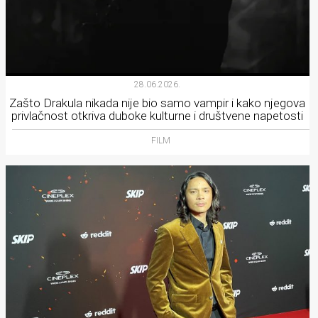
28.06.2026.
Zašto Drakula nikada nije bio samo vampir i kako njegova
privlačnost otkriva duboke kulturne i društvene napetosti
FILM