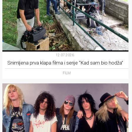
12.07.2026.
Snimljena prva klapa filma i serije “Kad sam bio hodža”
FILM