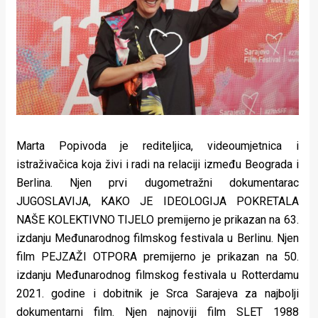
Lifestyle
Beauty
Fashion
Zdravlje
Za
Marta Popivoda je rediteljica, videoumjetnica i
stolom
istraživačica koja živi i radi na relaciji između Beograda i
Berlina. Njen prvi dugometražni dokumentarac
Život
JUGOSLAVIJA, KAKO JE IDEOLOGIJA POKRETALA
u
NAŠE KOLEKTIVNO TIJELO premijerno je prikazan na 63.
izdanju Međunarodnog filmskog festivala u Berlinu. Njen
pokretu
film PEJZAŽI OTPORA premijerno je prikazan na 50.
Ideje
izdanju Međunarodnog filmskog festivala u Rotterdamu
2021. godine i dobitnik je Srca Sarajeva za najbolji
koje
dokumentarni film. Njen najnoviji film SLET 1988