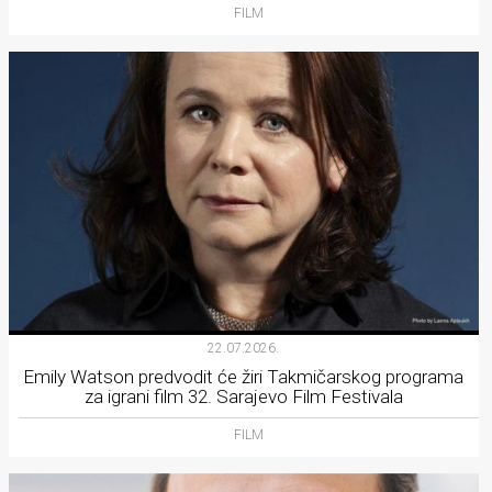
FILM
22.07.2026.
Emily Watson predvodit će žiri Takmičarskog programa
za igrani film 32. Sarajevo Film Festivala
FILM