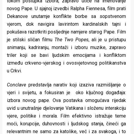
tokom postupka izbora, zapravo utiče na imenovanje
novog Pape. U sjajnoj izvedbi Ralpha Fiennesa, film prati
Dekanove unutarnje konflikte borbe sa sopstvenom
vjerom, dok navigira lavirintom kardinalskih tajni i
pokušava razotkriti posljednje namjere starog Pape. Film
je stilski sličan filmu
The Two Popes
, ali je u pristupu
snimanju, kadriranju, montaži i izboru muzike, zapravo
triler koji se bavi ljudskim emocijama i konfliktom
između crkveno-vjerskog i ovosvjetovnog politikanstva
u Crkvi.
Conclave
predstavlja narativ koji izaziva razmišljanje o
vjeri i svijetu, a fokusiran je oko ključnog događaja:
izbora novog pape. Ova postavka omogućava rijedak
uvid u unutrašnje djelovanje Vatikana i složenu interakciju
vjere, politike i morala. Film efektivno istražuje teme
moći, korupcije, duhovnosti i ljudskog stanja, čineći ga
relevantnim ne samo za katolike, već i za svakoga, i to