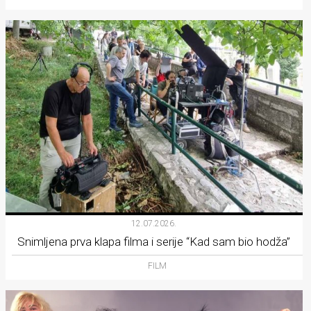
12.07.2026.
Snimljena prva klapa filma i serije “Kad sam bio hodža”
FILM