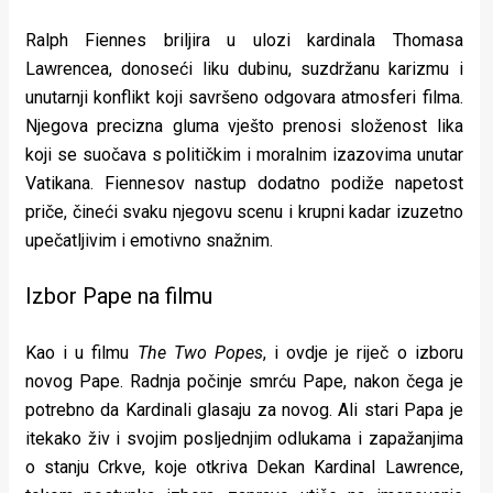
rade
Ralph Fiennes briljira u ulozi kardinala Thomasa
Urban
Lawrencea, donoseći liku dubinu, suzdržanu karizmu i
unutarnji konflikt koji savršeno odgovara atmosferi filma.
Places
Njegova precizna gluma vješto prenosi složenost lika
Aktivizam
koji se suočava s političkim i moralnim izazovima unutar
Vatikana. Fiennesov nastup dodatno podiže napetost
Aktuelnosti
priče, čineći svaku njegovu scenu i krupni kadar izuzetno
upečatljivim i emotivno snažnim.
Promo
About
Izbor Pape na filmu
Urban
Kao i u filmu
The Two Popes
, i ovdje je riječ o izboru
Magazin
novog Pape. Radnja počinje smrću Pape, nakon čega je
potrebno da Kardinali glasaju za novog. Ali stari Papa je
itekako živ i svojim posljednjim odlukama i zapažanjima
o stanju Crkve, koje otkriva Dekan Kardinal Lawrence,