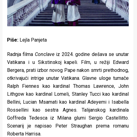
Lifestyle
Beauty
Fashion
Piše:
Lejla Panjeta
Zdravlje
Radnja filma
Conclave
iz 2024. godine dešava se unutar
Za
Vatikana i u Sikstinskoj kapeli. Film, u režiji Edward
stolom
Bergera, prati izbor novog Pape nakon smrti prethodnog,
otkrivajući intrige unutar Vatikana. Glavne uloge tumače
Život
Ralph Fiennes kao kardinal Thomas Lawrence, John
u
Lithgow kao kardinal Lomeli, Stanley Tucci kao kardinal
Bellini, Lucian Msamati kao kardinal Adeyemi i Isabella
pokretu
Rossellini kao sestra Agnes. Talijanskog kardinala
Ideje
Goffreda Tedesca iz Milana glumi Sergio Castellitto.
Scenarij je napisao Peter Straughan prema romanu
koje
Roberta Harrisa.