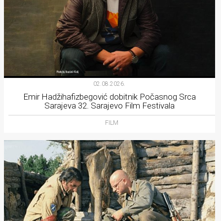
02.08.2026.
Emir Hadžihafizbegović dobitnik Počasnog Srca
Sarajeva 32. Sarajevo Film Festivala
FILM