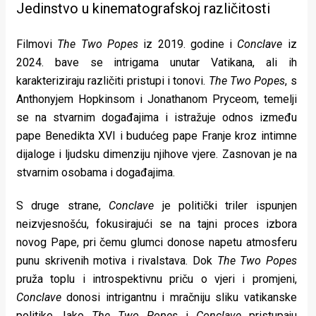
Jedinstvo u kinematografskoj različitosti
Filmovi
The Two Popes
iz 2019. godine i
Conclave
iz
2024. bave se intrigama unutar Vatikana, ali ih
karakteriziraju različiti pristupi i tonovi.
The Two Popes
, s
Anthonyjem Hopkinsom i Jonathanom Pryceom, temelji
se na stvarnim događajima i istražuje odnos između
pape Benedikta XVI i budućeg pape Franje kroz intimne
dijaloge i ljudsku dimenziju njihove vjere. Zasnovan je na
stvarnim osobama i događajima.
S druge strane,
Conclave
je politički triler ispunjen
neizvjesnošću, fokusirajući se na tajni proces izbora
novog Pape, pri čemu glumci donose napetu atmosferu
punu skrivenih motiva i rivalstava. Dok
The Two Popes
pruža toplu i introspektivnu priču o vjeri i promjeni,
Conclave
donosi intrigantnu i mračniju sliku vatikanske
politike. Iako
The Two Popes
i
Conclave
pristupaju