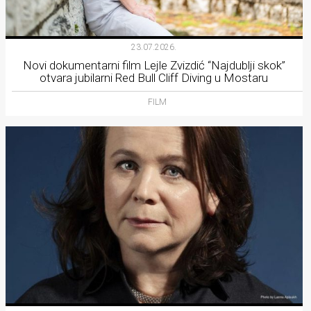
23.07.2026.
Novi dokumentarni film Lejle Zvizdić “Najdublji skok”
otvara jubilarni Red Bull Cliff Diving u Mostaru
FILM