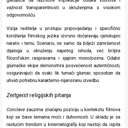
gledaoce da razmotre implikacije odluka vođstva i
važnost transparentnosti u okruženjima s visokom
odgovornošću.
Vizija reditelja u pristupu pripovijedanju i specifično
korištenje filmskog jezika izvrsno dočaravaju cjelokupni
narativ i temu. Scenario, ne samo da bilježi zamršenost
dijaloga u okruženju napetog ishoda, već briljira
filozofskim raspravama i sjajnim monolozima. Odabir
glumačke ekipe demonstrira posvećenost autentičnosti,
osiguravajući da svaki lik tumači glumac sposoban da
uhvati potrebnu karakterno-nijansiranu izvedbu.
Zeitgeist
religijskih pitanja
Conclave
zauzima značajnu poziciju u kontekstu filmova
koji se bave temama moći i duhovnosti. U skladu je sa
rastućim trendom u kinematografiji koji nastoji da ispita