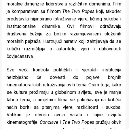
moralne dimenzije liderstva u različitim domenima. Film
je komparativan sa filmom
The Two Popes
koji, također
predstavlja nijansirano istraživanje vjere, ličnog sukoba i
institucionalne dinamike. Ovi filmovi odražavaju
društvenu čežnju za boljim razumijevanjem složenih
moralnih pejzaža, ilustrujući narativ koji zahtijevaja da se
kritički razmišljaja o autoritetu, vjeri i duhovnosti
čovječanstva.
Sve veća kontrola političkih i vjerskih institucija
neizbježno će dovesti do pojave brojnih
kinematografskih istraživanja ovih tema. Osim toga, kako
se kulture prožimaju u globalnom svijetu, sve je manje
taboo tema, a umjetnici filma se pokušavaju na kritički
način boriti sa pitanjima vjere, različitosti i sukoba.
Vatikan je otvorio svoja varata i tajne svijetu
kinematografije.
Conclave
i
The Two Popes
pružaju okvir