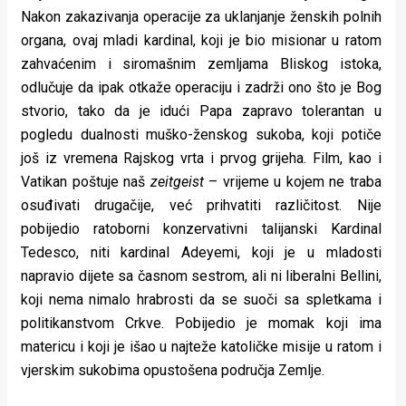
Nakon zakazivanja operacije za uklanjanje ženskih polnih
organa, ovaj mladi kardinal, koji je bio misionar u ratom
zahvaćenim i siromašnim zemljama Bliskog istoka,
odlučuje da ipak otkaže operaciju i zadrži ono što je Bog
stvorio, tako da je idući Papa zapravo tolerantan u
pogledu dualnosti muško-ženskog sukoba, koji potiče
još iz vremena Rajskog vrta i prvog grijeha. Film, kao i
Vatikan poštuje naš
zeitgeist
– vrijeme u kojem ne traba
osuđivati drugačije, već prihvatiti različitost. Nije
pobijedio ratoborni konzervativni talijanski Kardinal
Tedesco, niti kardinal Adeyemi, koji je u mladosti
napravio dijete sa časnom sestrom, ali ni liberalni Bellini,
koji nema nimalo hrabrosti da se suoči sa spletkama i
politikanstvom Crkve. Pobijedio je momak koji ima
matericu i koji je išao u najteže katoličke misije u ratom i
vjerskim sukobima opustošena područja Zemlje.