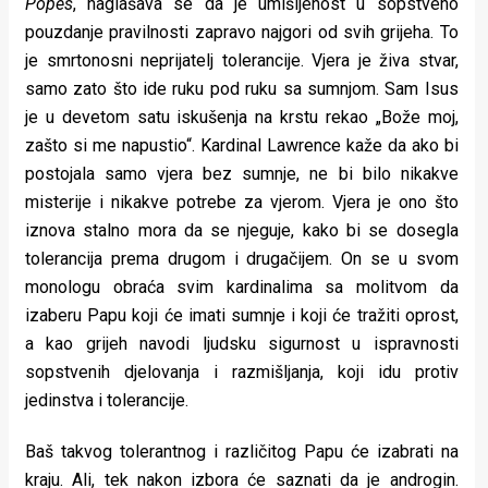
Popes
, naglašava se da je umišljenost u sopstveno
pouzdanje pravilnosti zapravo najgori od svih grijeha. To
je smrtonosni neprijatelj tolerancije. Vjera je živa stvar,
samo zato što ide ruku pod ruku sa sumnjom. Sam Isus
je u devetom satu iskušenja na krstu rekao „Bože moj,
zašto si me napustio“. Kardinal Lawrence kaže da ako bi
postojala samo vjera bez sumnje, ne bi bilo nikakve
misterije i nikakve potrebe za vjerom. Vjera je ono što
iznova stalno mora da se njeguje, kako bi se dosegla
tolerancija prema drugom i drugačijem. On se u svom
monologu obraća svim kardinalima sa molitvom da
izaberu Papu koji će imati sumnje i koji će tražiti oprost,
a kao grijeh navodi ljudsku sigurnost u ispravnosti
sopstvenih djelovanja i razmišljanja, koji idu protiv
jedinstva i tolerancije.
Baš takvog tolerantnog i različitog Papu će izabrati na
kraju. Ali, tek nakon izbora će saznati da je androgin.