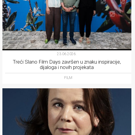
23.06.2026.
Treći Slano Film Days završen u znaku inspiracije,
dijaloga i novih projekata
FILM