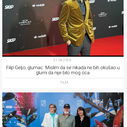
27.06.2026.
Filip Geljo, glumac: Mislim da se nikada ne bih okušao u
glumi da nije bilo mog oca
FILM