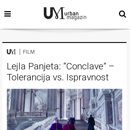
Početna
Vizualne
umjetnosti
Teatar
FILM
Književnost
Lejla Panjeta: “Conclave” –
Tolerancija vs. Ispravnost
Muzika
Film
Intervju
Kolumne
Kultura