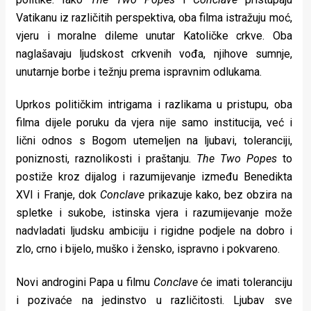
Vatikanu iz različitih perspektiva, oba filma istražuju moć,
vjeru i moralne dileme unutar Katoličke crkve. Oba
naglašavaju ljudskost crkvenih vođa, njihove sumnje,
unutarnje borbe i težnju prema ispravnim odlukama.
Uprkos političkim intrigama i razlikama u pristupu, oba
filma dijele poruku da vjera nije samo institucija, već i
lični odnos s Bogom utemeljen na ljubavi, toleranciji,
poniznosti, raznolikosti i praštanju.
The Two Popes
to
postiže kroz dijalog i razumijevanje između Benedikta
XVI i Franje, dok
Conclave
prikazuje kako, bez obzira na
spletke i sukobe, istinska vjera i razumijevanje može
nadvladati ljudsku ambiciju i rigidne podjele na dobro i
zlo, crno i bijelo, muško i žensko, ispravno i pokvareno.
Novi androgini Papa u filmu
Conclave
će imati toleranciju
i pozivaće na jedinstvo u različitosti. Ljubav sve