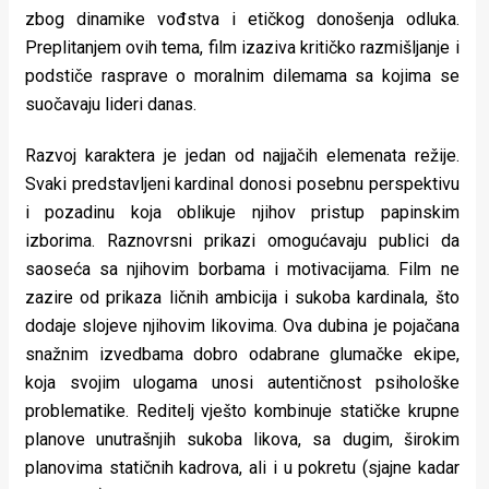
zbog dinamike vođstva i etičkog donošenja odluka.
Preplitanjem ovih tema, film izaziva kritičko razmišljanje i
podstiče rasprave o moralnim dilemama sa kojima se
suočavaju lideri danas.
Razvoj karaktera je jedan od najjačih elemenata režije.
Svaki predstavljeni kardinal donosi posebnu perspektivu
i pozadinu koja oblikuje njihov pristup papinskim
izborima. Raznovrsni prikazi omogućavaju publici da
saoseća sa njihovim borbama i motivacijama. Film ne
zazire od prikaza ličnih ambicija i sukoba kardinala, što
dodaje slojeve njihovim likovima. Ova dubina je pojačana
snažnim izvedbama dobro odabrane glumačke ekipe,
koja svojim ulogama unosi autentičnost psihološke
problematike. Reditelj vješto kombinuje statičke krupne
planove unutrašnjih sukoba likova, sa dugim, širokim
planovima statičnih kadrova, ali i u pokretu (sjajne kadar