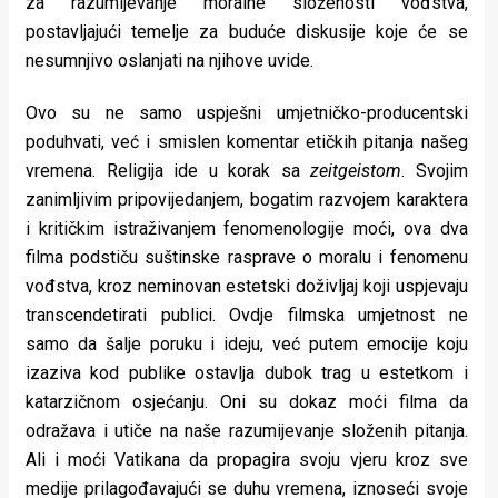
za razumijevanje moralne složenosti vođstva,
postavljajući temelje za buduće diskusije koje će se
nesumnjivo oslanjati na njihove uvide.
Ovo su ne samo uspješni umjetničko-producentski
poduhvati, već i smislen komentar etičkih pitanja našeg
vremena. Religija ide u korak sa
zeitgeistom
. Svojim
zanimljivim pripovijedanjem, bogatim razvojem karaktera
i kritičkim istraživanjem fenomenologije moći, ova dva
filma podstiču suštinske rasprave o moralu i fenomenu
vođstva, kroz neminovan estetski doživljaj koji uspjevaju
transcendetirati publici. Ovdje filmska umjetnost ne
samo da šalje poruku i ideju, već putem emocije koju
izaziva kod publike ostavlja dubok trag u estetkom i
katarzičnom osjećanju. Oni su dokaz moći filma da
odražava i utiče na naše razumijevanje složenih pitanja.
Ali i moći Vatikana da propagira svoju vjeru kroz sve
medije prilagođavajući se duhu vremena, iznoseći svoje