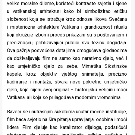
velike moralne dileme, koristeći kontraste svjetla i sjene
u vatikanskoj arhitekturi kako bi simbolizirao etičku
složenost koja se istražuje kroz odnose likova. Svečana
i misteriozna arhitektura Vatikana i grandioznost rituala
koji okružuje izborni proces prikazani su s poštovanjem i
preciznošću, približavajući publici svu težinu događaja.
Ova pažnja posvećena detaljima omogućava gledaocima
da doživaljavaju film ne samo kao narativno djelo, već i
kao umjetničko djelo za sebe. Mimetika Sikstinske
kapele, kroz objektiv vještog snimatelja, precizno
kadriranje i montažu, stvara novo pokretno umjetničko
djelo, koje cijeni svoj original – historijsku veličinu moći
Vatikana, ali koja se prilagođava modernim vremenima.
Baveći se unutrašnjim sukobima unutar moćne institucije,
film baca svjetlo na šira pitanja upravljanja, osobina i moći
lidera. Film djeluje kao katalizator dijaloga, podstičući