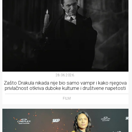
28.06.2026.
Zašto Drakula nikada nije bio samo vampir i kako njegova
privlačnost otkriva duboke kulturne i društvene napetosti
FILM