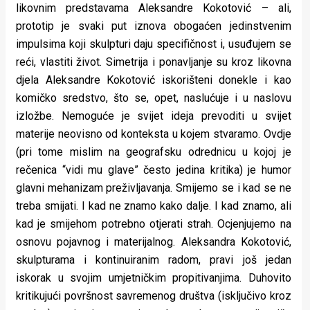
likovnim predstavama Aleksandre Kokotović – ali,
prototip je svaki put iznova obogaćen jedinstvenim
impulsima koji skulpturi daju specifičnost i, usuđujem se
reći, vlastiti život. Simetrija i ponavljanje su kroz likovna
djela Aleksandre Kokotović iskorišteni donekle i kao
komičko sredstvo, što se, opet, naslućuje i u naslovu
izložbe. Nemoguće je svijet ideja prevoditi u svijet
materije neovisno od konteksta u kojem stvaramo. Ovdje
(pri tome mislim na geografsku odrednicu u kojoj je
rečenica “vidi mu glave” često jedina kritika) je humor
glavni mehanizam preživljavanja. Smijemo se i kad se ne
treba smijati. I kad ne znamo kako dalje. I kad znamo, ali
kad je smijehom potrebno otjerati strah. Ocjenjujemo na
osnovu pojavnog i materijalnog. Aleksandra Kokotović,
skulpturama i kontinuiranim radom, pravi još jedan
iskorak u svojim umjetničkim propitivanjima. Duhovito
kritikujući površnost savremenog društva (isključivo kroz