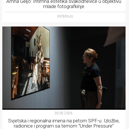
Amna Geljo: Intimna estetika svakodnevice u objektivu
mlade fotografkinje
INTERVJU
30.05.2026.
Svjetska i regionalna imena na petom SPF-u: Izložbe,
radionice i program sa temom “Under Pressure”