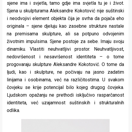
sjene ima i svjetla, tamo gdje ima svjetla tu je i život.
Sjena u skulpturama Aleksandre Kokotović nije suštinski
i neodvojivi element objekta čija je svrha da pojača eho
originala – sjene djeluju kao zasebne strukture nastale
na premisama skulpture, ali sa potpuno odvojenim
životnim impulsima. Sjene postoje za sebe. Imaju svoju
dinamiku. Vlastiti neuhvatljivi prostor. Neuhvatljivost,
nedovršenost i nesavršenost identiteta – o tome
progovaraju skulpture Aleksandre Kokotović. O tome da
ljudi, kao i skulpture, ne počivaju na jasno zadatim
linijama i osobinama, već na različitostima. U svakom
čovjeku se krije potencijal bilo kojeg drugog čovjeka.
Ljudskom opažanju ne prethodi isključivo rasparčanost
identiteta, već uzajamnost suštinskih i strukturalnih
odlika.