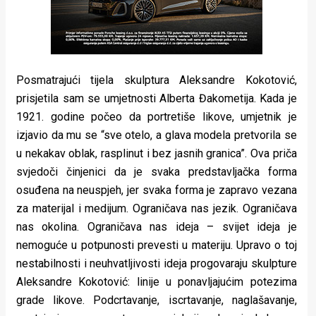
Posmatrajući tijela skulptura Aleksandre Kokotović,
prisjetila sam se umjetnosti Alberta Đakometija. Kada je
1921. godine počeo da portretiše likove, umjetnik je
izjavio da mu se “sve otelo, a glava modela pretvorila se
u nekakav oblak, rasplinut i bez jasnih granica”. Ova priča
svjedoči činjenici da je svaka predstavljačka forma
osuđena na neuspjeh, jer svaka forma je zapravo vezana
za materijal i medijum. Ograničava nas jezik. Ograničava
nas okolina. Ograničava nas ideja – svijet ideja je
nemoguće u potpunosti prevesti u materiju. Upravo o toj
nestabilnosti i neuhvatljivosti ideja progovaraju skulpture
Aleksandre Kokotović: linije u ponavljajućim potezima
grade likove. Podcrtavanje, iscrtavanje, naglašavanje,