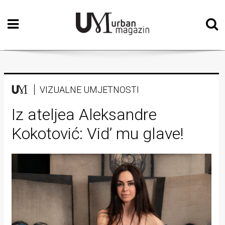
Početna
Vizualne
umjetnosti
Teatar
VIZUALNE UMJETNOSTI
Književnost
Iz ateljea Aleksandre
Kokotović: Vid’ mu glave!
Muzika
Film
Intervju
Kolumne
Kultura