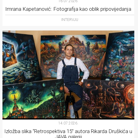
16.07.2026.
Imrana Kapetanović: Fotografija kao oblik pripovijedanja
INTERVJU
14.07.2026.
Izložba slika “Retrospektiva 15” autora Rikarda Druškića u
JAVA galeriji