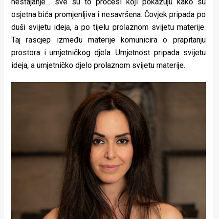
nestajanje… sve su to procesi koji pokazuju kako su
osjetna bića promjenljiva i nesavršena. Čovjek pripada po
duši svijetu ideja, a po tijelu prolaznom svijetu materije.
Taj rascjep između materije komunicira o prapitanju
prostora i umjetničkog djela. Umjetnost pripada svijetu
ideja, a umjetničko djelo prolaznom svijetu materije.