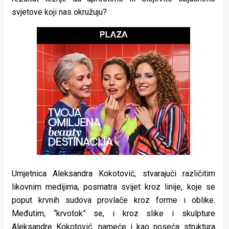
rade
svjetove koji nas okružuju?
Urban
Places
Aktivizam
Aktuelnosti
Promo
About
Urban
Umjetnica Aleksandra Kokotović, stvarajući različitim
Magazin
likovnim medijima, posmatra svijet kroz linije, koje se
poput krvnih sudova provlače kroz forme i oblike.
Međutim, “krvotok” se, i kroz slike i skulpture
Aleksandre Kokotović, nameće i kao noseća struktura