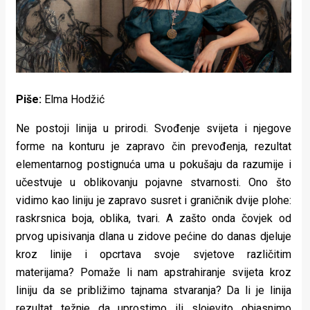
Lifestyle
Beauty
Fashion
Zdravlje
Piše:
Elma Hodžić
Za
Ne postoji linija u prirodi. Svođenje svijeta i njegove
forme na konturu je zapravo čin prevođenja, rezultat
stolom
elementarnog postignuća uma u pokušaju da razumije i
Život
učestvuje u oblikovanju pojavne stvarnosti. Ono što
vidimo kao liniju je zapravo susret i graničnik dvije plohe:
u
raskrsnica boja, oblika, tvari. A zašto onda čovjek od
prvog upisivanja dlana u zidove pećine do danas djeluje
pokretu
kroz linije i opcrtava svoje svjetove različitim
Ideje
materijama? Pomaže li nam apstrahiranje svijeta kroz
liniju da se približimo tajnama stvaranja? Da li je linija
koje
rezultat težnje da uprostimo ili slojevito objasnimo