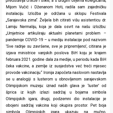
predstavlja crteže i slike, a s drugim dvjema kolegicama,
Mijom Vučić i Dženanom Hoti, radila sam zajedničku
instalaciju. Izložba je održana u sklopu Festivala
„Sarajevska zima“. Željela bih citirati višu asistenticu dr.
Lamiju Nermaliju, koja je dala osvrt na našu izložbu:
„Umjetnice artikuliraju aktualni planetarni problem –
pandemije COVID-19 – u mediju instalacije pod nazivom
‘Sve radnje su završene, sve je pripremljeno’, citirana je
izjava ministrice vanjskih poslova BiH koju je krajem
februara 2021. godine dala za medije, u periodu kada BiH
čeka vakcine, a zemlje iz susjedstva već treći mjesec
provode vakcinaciju.“ Ironija započeta naslovom nastavlja
se u analogiji s lusterom u obnovljenom sarajevskom
Olimpijskom muzeju: iznad naših glava je ‘luster’ od
šprica iz kojih izlazi sadržaj u bojama simbola
Olimpijskih igara; drugi, podzemni dio instalacije je
obojeni sadržaj vakcina koji okupira prostor. Pet boja
simbola Olimpijskih igara ukazuju na mučno,