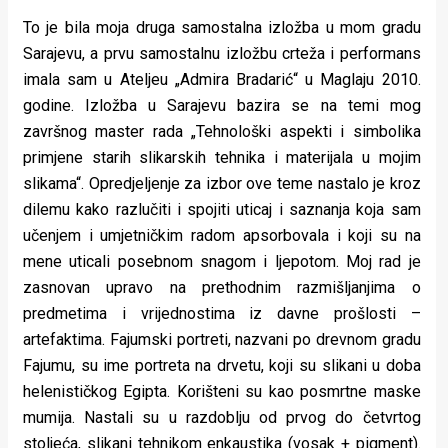
To je bila moja druga samostalna izložba u mom gradu
Sarajevu, a prvu samostalnu izložbu crteža i performans
imala sam u Ateljeu „Admira Bradarić“ u Maglaju 2010.
godine. Izložba u Sarajevu bazira se na temi mog
završnog master rada „Tehnološki aspekti i simbolika
primjene starih slikarskih tehnika i materijala u mojim
slikama“. Opredjeljenje za izbor ove teme nastalo je kroz
dilemu kako razlučiti i spojiti uticaj i saznanja koja sam
učenjem i umjetničkim radom apsorbovala i koji su na
mene uticali posebnom snagom i ljepotom. Moj rad je
zasnovan upravo na prethodnim razmišljanjima o
predmetima i vrijednostima iz davne prošlosti –
artefaktima. Fajumski portreti, nazvani po drevnom gradu
Fajumu, su ime portreta na drvetu, koji su slikani u doba
helenističkog Egipta. Korišteni su kao posmrtne maske
mumija. Nastali su u razdoblju od prvog do četvrtog
stoljeća, slikani tehnikom enkaustika (vosak + pigment).