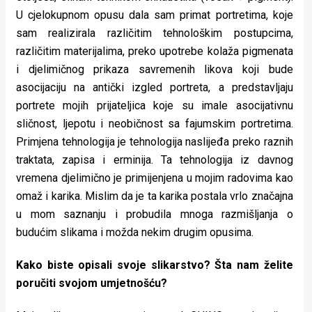
U cjelokupnom opusu dala sam primat portretima, koje
sam realizirala različitim tehnološkim postupcima,
različitim materijalima, preko upotrebe kolaža pigmenata
i djelimičnog prikaza savremenih likova koji bude
asocijaciju na antički izgled portreta, a predstavljaju
portrete mojih prijateljica koje su imale asocijativnu
sličnost, ljepotu i neobičnost sa fajumskim portretima.
Primjena tehnologija je tehnologija naslijeđa preko raznih
traktata, zapisa i erminija. Ta tehnologija iz davnog
vremena djelimično je primijenjena u mojim radovima kao
omaž i karika. Mislim da je ta karika postala vrlo značajna
u mom saznanju i probudila mnoga razmišljanja o
budućim slikama i možda nekim drugim opusima.
Kako biste opisali svoje slikarstvo? Šta nam želite
poručiti svojom umjetnošću?