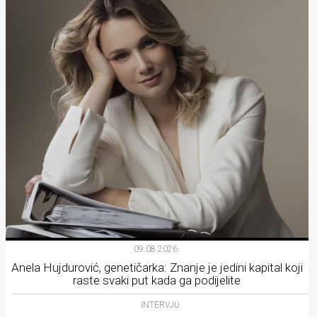
09.08.2026.
Anela Hujdurović, genetičarka: Znanje je jedini kapital koji
raste svaki put kada ga podijelite
INTERVJU