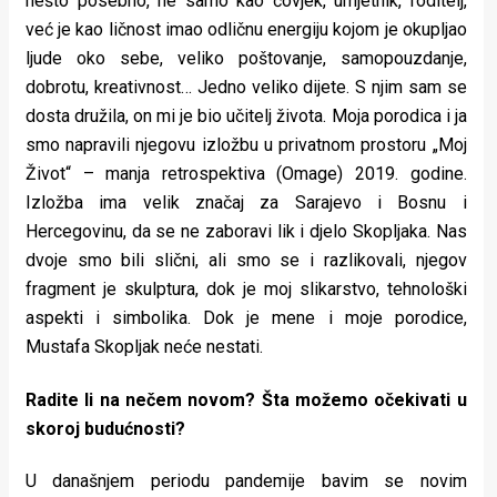
nešto posebno, ne samo kao čovjek, umjetnik, roditelj,
već je kao ličnost imao odličnu energiju kojom je okupljao
ljude oko sebe, veliko poštovanje, samopouzdanje,
dobrotu, kreativnost… Jedno veliko dijete. S njim sam se
dosta družila, on mi je bio učitelj života. Moja porodica i ja
smo napravili njegovu izložbu u privatnom prostoru „Moj
Život“ – manja retrospektiva (Omage) 2019. godine.
Izložba ima velik značaj za Sarajevo i Bosnu i
Hercegovinu, da se ne zaboravi lik i djelo Skopljaka. Nas
dvoje smo bili slični, ali smo se i razlikovali, njegov
fragment je skulptura, dok je moj slikarstvo, tehnološki
aspekti i simbolika. Dok je mene i moje porodice,
Mustafa Skopljak neće nestati.
Radite li na nečem novom? Šta možemo očekivati u
skoroj budućnosti?
U današnjem periodu pandemije bavim se novim