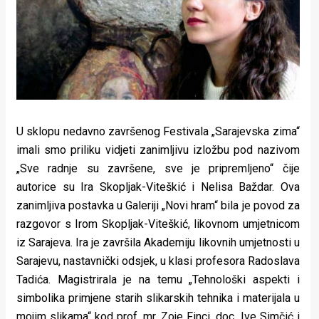
Lifestyle
Beauty
Fashion
Zdravlje
Za
U sklopu nedavno završenog Festivala „Sarajevska zima“
imali smo priliku vidjeti zanimljivu izložbu pod nazivom
stolom
„Sve radnje su završene, sve je pripremljeno“ čije
autorice su Ira Skopljak-Viteškić i Nelisa Baždar. Ova
Život
zanimljiva postavka u Galeriji „Novi hram“ bila je povod za
u
razgovor s Irom Skopljak-Viteškić, likovnom umjetnicom
iz Sarajeva. Ira je završila Akademiju likovnih umjetnosti u
pokretu
Sarajevu, nastavnički odsjek, u klasi profesora Radoslava
Ideje
Tadića. Magistrirala je na temu „Tehnološki aspekti i
simbolika primjene starih slikarskih tehnika i materijala u
koje
mojim slikama“ kod prof. mr. Zoje Finci, doc. Ive Simčić i