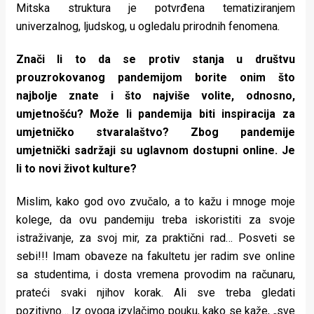
Mitska struktura je potvrđena tematiziranjem
univerzalnog, ljudskog, u ogledalu prirodnih fenomena.
Znači li to da se protiv stanja u društvu
prouzrokovanog pandemijom
borite onim što
najbolje znate i što najviše volite, odnosno,
umjetnošću? Može li
pandemija biti inspiracija za
umjetničko stvaralaštvo? Zbog pandemije
umjetnički sadržaji su uglavnom dostupni online. Je
li to novi život
kulture?
Mislim, kako god ovo zvučalo, a to kažu i mnoge moje
kolege, da ovu pandemiju treba iskoristiti za svoje
istraživanje, za svoj mir, za praktični rad… Posveti se
sebi!!! Imam obaveze na fakultetu jer radim sve online
sa studentima, i dosta vremena provodim na računaru,
prateći svaki njihov korak. Ali sve treba gledati
pozitivno… Iz ovoga izvlačimo pouku, kako se kaže, „sve