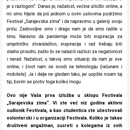
je s razlogom“. Danas je, nažalost, većina izložbi online, a
mi smo htjele da još jednom u ovim uslovima podržimo
Festival „Sarajevska zima“ i da napravimo u galeriji svoju
priču. Zadovoljne smo i drago nam je da smo radile u
timu. Naravno da pandemija može biti inspiracija za
umjetničko stvaralaštvo, inspiracija i rad trebaju biti
stalno prisutni, zašto bi se nalazili razlozi za negativnost
i nerad. Nažalost, u takvoj smo situaciji da nam je sve
online, i život nam se svodi na tehnologiju (računare i
mobitele). Ja i dalje ne gledam tako, jer uopšte nisam taj
tip, borim se protiv toga koliko mogu.
Ovo nije Vaša prva izložba u sklopu Festivala
„Sarajevska zima“. Vi ste već niz godina aktivni
sudionik Festivala, a kao studentica ste učestvovali
volonterski i u organizaciji Festivala. Koliko je takav
društveni angažman, susreti s kolegama iz svih