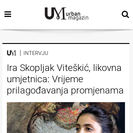
Početna
Vizualne
umjetnosti
Teatar
INTERVJU
Književnost
Ira Skopljak Viteškić, likovna
umjetnica: Vrijeme
Muzika
prilagođavanja promjenama
Film
Intervju
Kolumne
Kultura