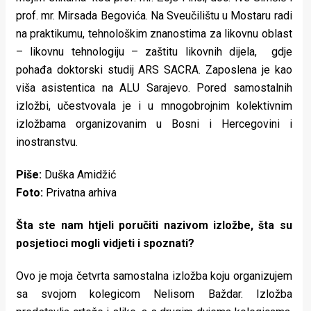
rade
prof. mr. Mirsada Begovića. Na Sveučilištu u Mostaru radi
na praktikumu, tehnološkim znanostima za likovnu oblast
Urban
– likovnu tehnologiju – zaštitu likovnih dijela, gdje
Places
pohađa doktorski studij ARS SACRA. Zaposlena je kao
viša asistentica na ALU Sarajevo. Pored samostalnih
Aktivizam
izložbi, učestvovala je i u mnogobrojnim kolektivnim
izložbama organizovanim u Bosni i Hercegovini i
Aktuelnosti
inostranstvu.
Promo
Piše:
Duška Amidžić
About
Foto:
Privatna arhiva
Urban
Šta ste nam htjeli poručiti nazivom izložbe, šta su
Magazin
posjetioci mogli vidjeti i spoznati?
Ovo je moja četvrta samostalna izložba koju organizujem
sa svojom kolegicom Nelisom Baždar. Izložba