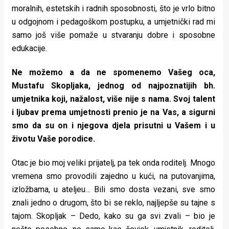
moralnih, estetskih i radnih sposobnosti, što je vrlo bitno
u odgojnom i pedagoškom postupku, a umjetnički rad mi
samo još više pomaže u stvaranju dobre i sposobne
edukacije.
Ne možemo a da ne spomenemo Vašeg oca,
Mustafu Skopljaka, jednog od najpoznatijih bh.
umjetnika koji, nažalost, više nije s nama. Svoj talent
i ljubav prema umjetnosti prenio je na Vas, a sigurni
smo da su on i njegova djela prisutni u Vašem i u
životu Vaše porodice.
Otac je bio moj veliki prijatelj, pa tek onda roditelj. Mnogo
vremena smo provodili zajedno u kući, na putovanjima,
izložbama, u ateljeu… Bili smo dosta vezani, sve smo
znali jedno o drugom, što bi se reklo, najljepše su tajne s
tajom. Skopljak – Dedo, kako su ga svi zvali – bio je