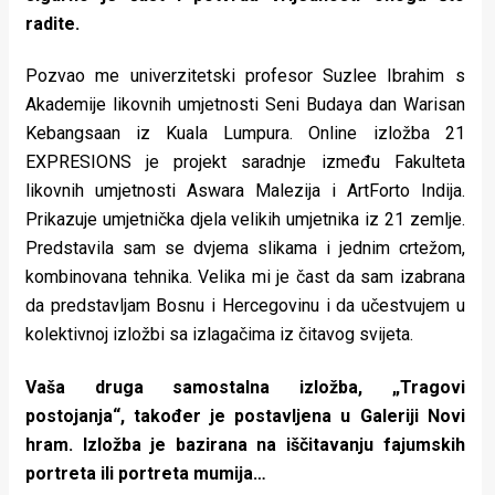
radite.
Pozvao me univerzitetski profesor Suzlee Ibrahim s
Akademije likovnih umjetnosti Seni Budaya dan Warisan
Kebangsaan iz Kuala Lumpura. Online izložba 21
EXPRESIONS je projekt saradnje između Fakulteta
likovnih umjetnosti Aswara Malezija i ArtForto Indija.
Prikazuje umjetnička djela velikih umjetnika iz 21 zemlje.
Predstavila sam se dvjema slikama i jednim crtežom,
kombinovana tehnika. Velika mi je čast da sam izabrana
da predstavljam Bosnu i Hercegovinu i da učestvujem u
kolektivnoj izložbi sa izlagačima iz čitavog svijeta.
Vaša druga samostalna izložba, „Tragovi
postojanja“, također
je postavljena u Galeriji Novi
hram. Izložba je bazirana na iščitavanju
fajumskih
portreta ili portreta mumija…