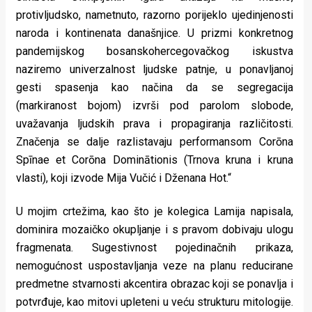
protivljudsko, nametnuto, razorno porijeklo ujedinjenosti
naroda i kontinenata današnjice. U prizmi konkretnog
pandemijskog bosanskohercegovačkog iskustva
naziremo univerzalnost ljudske patnje, u ponavljanoj
gesti spasenja kao načina da se segregacija
(markiranost bojom) izvrši pod parolom slobode,
uvažavanja ljudskih prava i propagiranja različitosti.
Značenja se dalje razlistavaju performansom Corōna
Spīnae et Corōna Dominātionis (Trnova kruna i kruna
vlasti), koji izvode Mija Vučić i Dženana Hot.“
U mojim crtežima, kao što je kolegica Lamija napisala,
dominira mozaičko okupljanje i s pravom dobivaju ulogu
fragmenata. Sugestivnost pojedinačnih prikaza,
nemogućnost uspostavljanja veze na planu reducirane
predmetne stvarnosti akcentira obrazac koji se ponavlja i
potvrđuje, kao mitovi upleteni u veću strukturu mitologije.