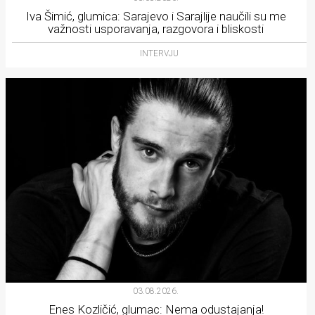
Iva Šimić, glumica: Sarajevo i Sarajlije naučili su me
važnosti usporavanja, razgovora i bliskosti
INTERVJU
03.08.2026.
Enes Kozličić, glumac: Nema odustajanja!