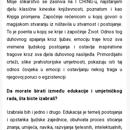
Moje slikarstvo se zasniva na I CHING-u, najstarijem
djelu klasične kineske književnosti, poznatom i kao
Knjiga promjena. Započinje rečenicom u kojoj govori o
magijskom stvaranju iz ništavila u stvarnost i postojanje.
To je poenta u kojoj se krije i započinje Život. Odnos tog
duhovnog spajanja kroz ljubav, emociju traje kroz sva
vremena ljudskog postojanja i ostavlja inspirativne
tragove kroz sva djela duhovnog naslijeđa. Primordijalni
crteži, slike prahistorijske umjetnosti, pokazuju isti taj
odnos čovjeka u emociji i ostavljanju nekog traga u
njegovoj poruci o egzistenciji.
Da morate birati između edukacije i umjetničkog
rada, šta biste izabrali?
Izabrala bih i jedno i drugo. Edukacija je temelj postojanja
i opstanka ljudske zajednice, obuhvata proces sticanja
znanja, umijeća, navika, razvijanja tjelesnih, intelektualnih,