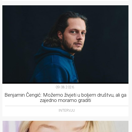
09.08.2026.
Benjamin Čengić: Možemo živjeti u boljem društvu, ali ga
zajedno moramo graditi
INTERVJU