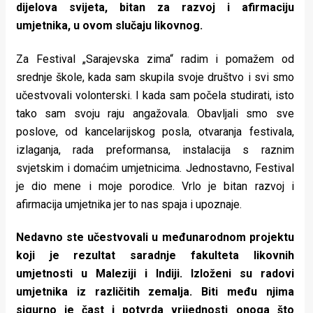
dijelova svijeta, bitan za razvoj i afirmaciju
umjetnika, u ovom slučaju likovnog.
Za Festival „Sarajevska zima“ radim i pomažem od
srednje škole, kada sam skupila svoje društvo i svi smo
učestvovali volonterski. I kada sam počela studirati, isto
tako sam svoju raju angažovala. Obavljali smo sve
poslove, od kancelarijskog posla, otvaranja festivala,
izlaganja, rada preformansa, instalacija s raznim
svjetskim i domaćim umjetnicima. Jednostavno, Festival
je dio mene i moje porodice. Vrlo je bitan razvoj i
afirmacija umjetnika jer to nas spaja i upoznaje.
Nedavno ste učestvovali u međunarodnom projektu
koji je rezultat saradnje fakulteta likovnih
umjetnosti u Maleziji i Indiji. Izloženi su radovi
umjetnika iz različitih zemalja. Biti među njima
sigurno je čast i potvrda vrijednosti onoga što