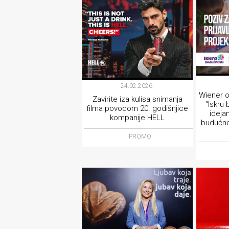
24.02.2026.
Wiener o
Zavirite iza kulisa snimanja
“Iskru
filma povodom 20. godišnjice
ideja
kompanije HELL
budućno
PROMO