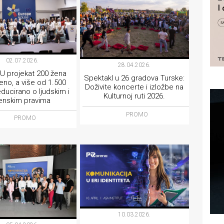
02.07.2026.
28.04.2026.
U projekat 200 žena
Spektakl u 26 gradova Turske:
no, a više od 1.500
Doživite koncerte i izložbe na
ducirano o ljudskim i
Kulturnoj ruti 2026.
enskim pravima
PROMO
PROMO
10.03.2026.