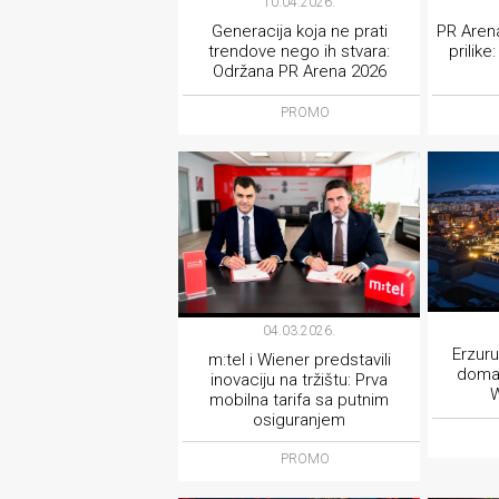
10.04.2026.
Generacija koja ne prati
PR Arena
trendove nego ih stvara:
prilike
Održana PR Arena 2026
PROMO
04.03.2026.
Erzur
m:tel i Wiener predstavili
doma
inovaciju na tržištu: Prva
W
mobilna tarifa sa putnim
osiguranjem
PROMO