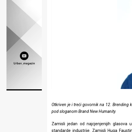
Lifestyle
Beauty
Fashion
Zdravlje
Za
stolom
Život
u
pokretu
Otkriven je i treći govornik na 12. Brending 
pod sloganom Brand New Humanity.
Ideje
Zamisli jedan od najcjenjenijih glasova u
koje
standarde industrije. Zamisli Huga Faustin