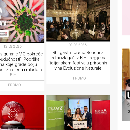
02.02.2026.
12.02.2026.
Bh. gastro brend Bohorina
siguranje VIG pokreće
jedini izlagač iz BiH i regije na
 budućnosti”: Podrška
italijanskom festivalu prirodnih
ma koje grade bolju
vina Evoluzione Naturale
st za djecu i mlade u
BiH
PROMO
PROMO