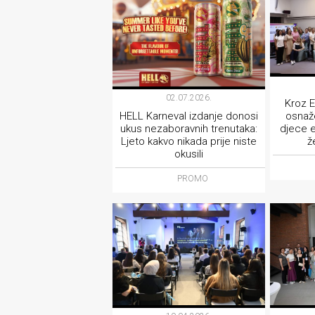
02.07.2026.
Kroz E
osnaže
HELL Karneval izdanje donosi
djece e
ukus nezaboravnih trenutaka:
ž
Ljeto kakvo nikada prije niste
okusili
PROMO