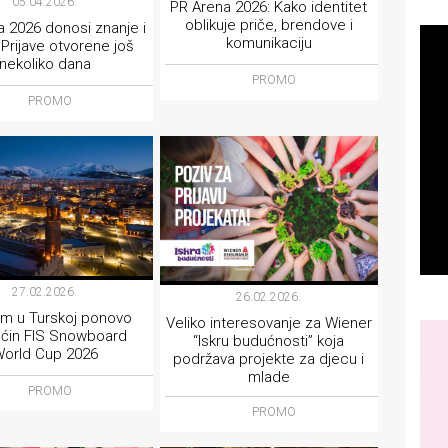
05.04.2026.
PR Arena 2026: Kako identitet
oblikuje priče, brendove i
 2026 donosi znanje i
komunikaciju
: Prijave otvorene još
nekoliko dana
PROMO
PROMO
27.02.2026.
26.02.2026.
um u Turskoj ponovo
Veliko interesovanje za Wiener
ćin FIS Snowboard
“Iskru budućnosti” koja
orld Cup 2026
podržava projekte za djecu i
mlade
PROMO
PROMO