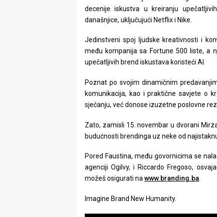
rade
decenije iskustva u kreiranju upečatlj
današnjice, uključujući Netflix i Nike.
Urban
Jedinstveni spoj ljudske kreativnosti i 
Places
među kompanija sa Fortune 500 liste, a nje
upečatljivih brend iskustava koristeći AI.
Aktivizam
Poznat po svojim dinamičnim predavanjima
Aktuelnosti
komunikacija, kao i praktične savjete o 
sjećanju, već donose izuzetne poslovne rez
Promo
Zato, zamisli 15. novembar u dvorani Mirza
About
budućnosti brendinga uz neke od najistaknuti
Urban
Pored Faustina, među govornicima se nalaze
Magazin
agenciji Ogilvy, i Riccardo Fregoso, osva
možeš osigurati na
www.branding.ba
.
Imagine Brand New Humanity.