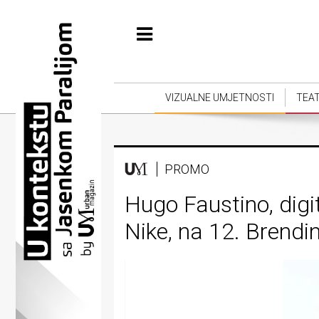
Početna
Vizualne
umjetnosti
VIZUALNE UMJETNOSTI
TEA
Teatar
Književnost
PROMO
Muzika
Hugo Faustino, digit
Film
Nike, na 12. Brendin
Intervju
Kolumne
Kultura