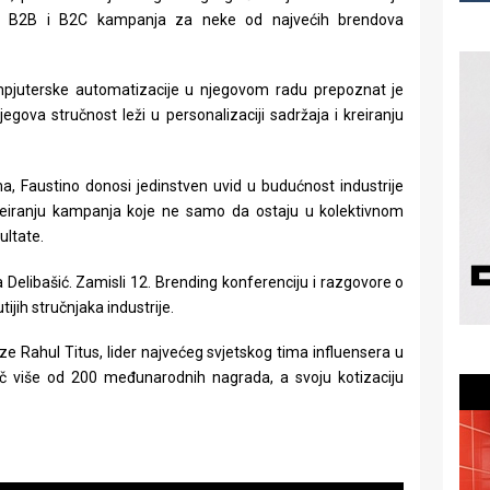
ivih B2B i B2C kampanja za neke od najvećih brendova
kompjuterske automatizacije u njegovom radu prepoznat je
gova stručnost leži u personalizaciji sadržaja i kreiranju
, Faustino donosi jedinstven uvid u budućnost industrije
kreiranju kampanja koje ne samo da ostaju u kolektivnom
ultate.
 Delibašić. Zamisli 12. Brending konferenciju i razgovore o
jih stručnjaka industrije.
 Rahul Titus, lider najvećeg svjetskog tima influensera u
jač više od 200 međunarodnih nagrada, a svoju kotizaciju