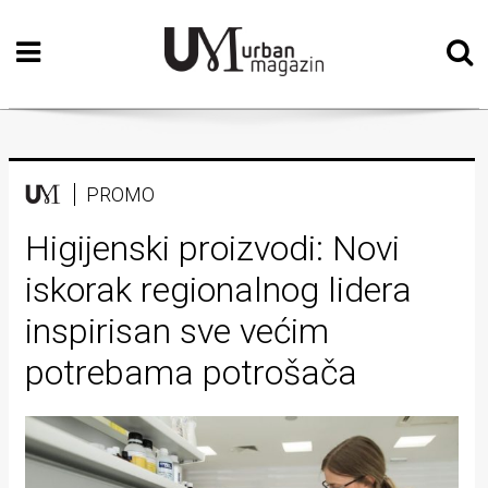
Početna
Vizualne
umjetnosti
Teatar
PROMO
Književnost
Higijenski proizvodi: Novi
iskorak regionalnog lidera
Muzika
inspirisan sve većim
Film
potrebama potrošača
Intervju
Kolumne
Kultura