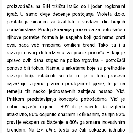
proizvođača, na BiH tržištu ističe se i jedan regionalni
igrač. U samo dvije decenije postojanja, Violeta d.o.o.
postala je sinonim za kvalitetu i sastavni dio brojnih
domaćinstava. Pristup kreiranja proizvoda za potrošače i
njihove potrebe formula je uspjeha koji godinama prati
ovaj, sada već mnogima, omiljeni brend. Tako su i u
razvoju novog deterdženta za pranje posuđa – koji je
upravo ovih dana stigao na police trgovina – potrošači
ponovo bili fokus. Naime, u anketama koje su prethodile
razvoju linije istaknuli su da im je u tom procesu
najvažnije vrijeme pranja i postojanost pjene, te je na
temelju tih naoko jednostavnih zahtjeva nastao ‘Vio’.
Prilikom predstavljanja koncepta potrošačima ‘Vio’ je
dobio najveće ocjene: 89% ih je navelo da izgleda
atraktivno, 86% ocijenilo snažnim i efikasnim, za njih 82%
pravi je ekspert za čišćenje, a 80% ga smatra inovativnim
brendom. Na tzv.
blind
testu se čak pokazao jednako