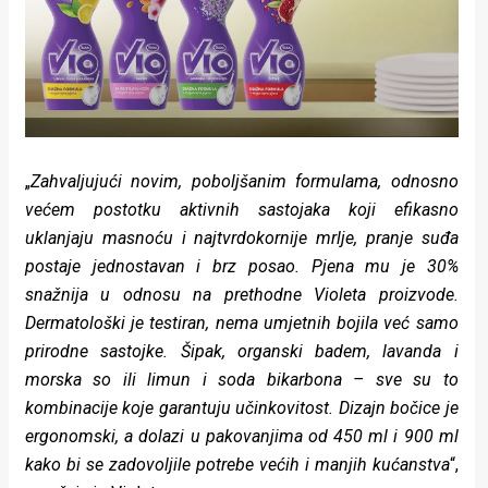
„
Zahvaljujući novim, poboljšanim formulama, odnosno
većem postotku aktivnih sastojaka koji efikasno
uklanjaju masnoću i najtvrdokornije mrlje, pranje suđa
postaje jednostavan i brz posao. Pjena mu je 30%
snažnija u odnosu na prethodne Violeta proizvode.
Dermatološki je testiran, nema umjetnih bojila već samo
prirodne sastojke. Šipak, organski badem, lavanda i
morska so ili limun i soda bikarbona – sve su to
kombinacije koje garantuju učinkovitost. Dizajn bočice je
ergonomski, a dolazi u pakovanjima od 450 ml i 900 ml
kako bi se zadovoljile potrebe većih i manjih kućanstva
“,