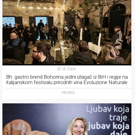
02.02.2026.
Bh. gastro brend Bohorina jedini izlagač iz BiH i regije na
italijanskom festivalu prirodnih vina Evoluzione Naturale
PROMO