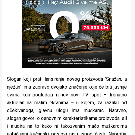
Slogan koji prati lansiranje novog proizvoda ‘Snažan, a
nježan’ ima zapravo dvojako značenje koje će biti jasnije
svima koji pogledaju njihov novi TV spot – trenutno
aktuelan na malim ekranima – u kojem, za razliku od
očekivanoga, glavnu ulogu ima muškarac. Naravno,
slogan govori o osnovnim karakteristikama proizvoda, ali
i aludira na to kako ni takozvanim mačo muškarcima
uobičajeni kućanski poslovi nisu ispod časti. Naprotiv,