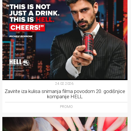
24.02.2026.
Zavirite iza kulisa snimanja filma povodom 20. godišnjice
kompanije HELL
PROMO