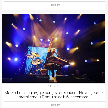
PROMO
07.11.2025.
Marko Louis najavljuje sarajevski koncert: Nove pjesme
premijerno u Domu mladih 6. decembra
PROMO