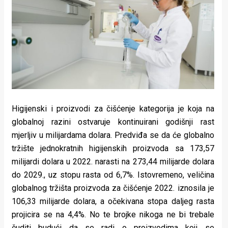
Lifestyle
Beauty
Fashion
Zdravlje
Za
Higijenski i proizvodi za čišćenje kategorija je koja na
stolom
globalnoj razini ostvaruje kontinuirani godišnji rast
Život
mjerljiv u milijardama dolara. Predviđa se da će globalno
tržište jednokratnih higijenskih proizvoda sa 173,57
u
milijardi dolara u 2022. narasti na 273,44 milijarde dolara
pokretu
do 2029., uz stopu rasta od 6,7%. Istovremeno, veličina
globalnog tržišta proizvoda za čišćenje 2022. iznosila je
Ideje
106,33 milijarde dolara, a očekivana stopa daljeg rasta
projicira se na 4,4%. No te brojke nikoga ne bi trebale
koje
čuditi budući da se radi o proizvodima koji se