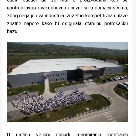
rade
upotrebljavaju svakodnevno i nužni su u domaćinstvima,
zbog čega je ova industrija izuzetno kompetitivna i ulaže
Urban
znatne napore kako bi osigurala stabilnu potrošačku
Places
bazu.
Aktivizam
Aktuelnosti
Promo
About
Urban
Magazin
U uistinu velikoj ponudi renomiranih inostranih