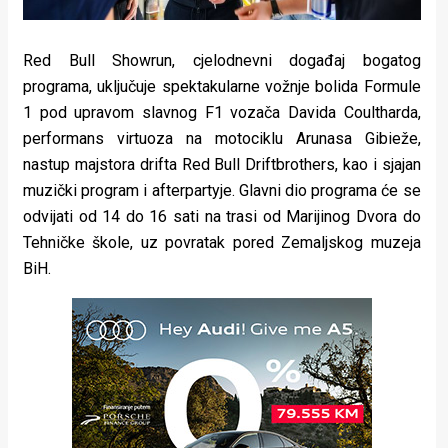
Red Bull Showrun, cjelodnevni događaj bogatog
programa, uključuje spektakularne vožnje bolida Formule
1 pod upravom slavnog F1 vozača Davida Coultharda,
performans virtuoza na motociklu Arunasa Gibieže,
nastup majstora drifta Red Bull Driftbrothers, kao i sjajan
muzički program i afterpartyje. Glavni dio programa će se
odvijati od 14 do 16 sati na trasi od Marijinog Dvora do
Tehničke škole, uz povratak pored Zemaljskog muzeja
BiH.