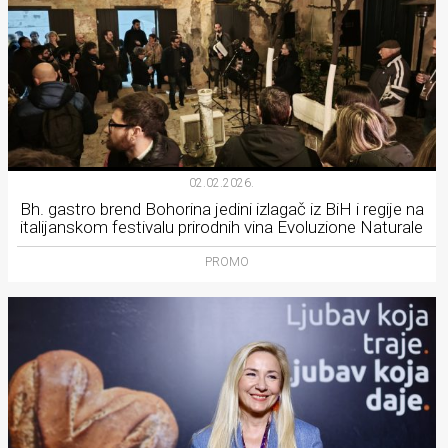
02.02.2026.
Bh. gastro brend Bohorina jedini izlagač iz BiH i regije na
italijanskom festivalu prirodnih vina Evoluzione Naturale
PROMO