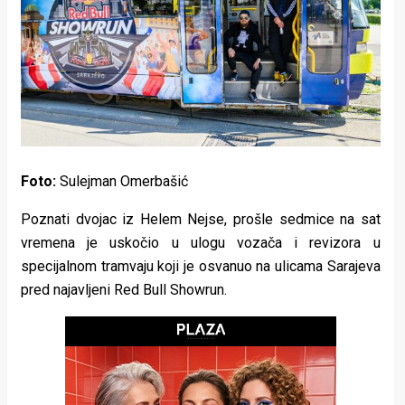
Lifestyle
Beauty
Fashion
Zdravlje
Za
Foto:
Sulejman Omerbašić
stolom
Poznati dvojac iz Helem Nejse, prošle sedmice na sat
Život
vremena je uskočio u ulogu vozača i revizora u
specijalnom tramvaju koji je osvanuo na ulicama Sarajeva
u
pred najavljeni Red Bull Showrun.
pokretu
Ideje
koje