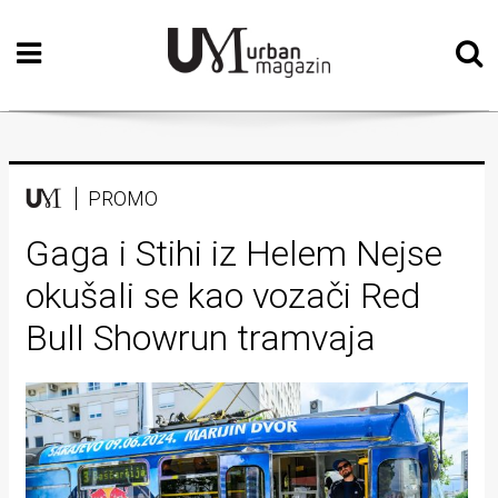
Početna
Vizualne
umjetnosti
Teatar
PROMO
Književnost
Gaga i Stihi iz Helem Nejse
okušali se kao vozači Red
Muzika
Bull Showrun tramvaja
Film
Intervju
Kolumne
Kultura