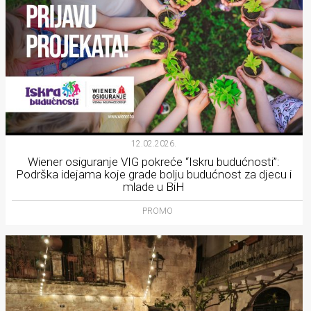
12.02.2026.
Wiener osiguranje VIG pokreće “Iskru budućnosti”:
Podrška idejama koje grade bolju budućnost za djecu i
mlade u BiH
PROMO