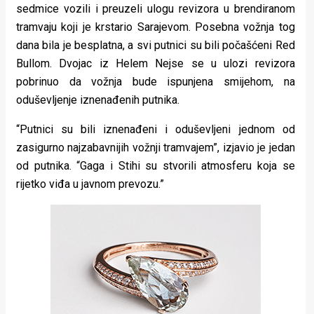
sedmice vozili i preuzeli ulogu revizora u brendiranom
tramvaju koji je krstario Sarajevom. Posebna vožnja tog
dana bila je besplatna, a svi putnici su bili počašćeni Red
Bullom. Dvojac iz Helem Nejse se u ulozi revizora
pobrinuo da vožnja bude ispunjena smijehom, na
oduševljenje iznenađenih putnika.
“Putnici su bili iznenađeni i oduševljeni jednom od
zasigurno najzabavnijih vožnji tramvajem”, izjavio je jedan
od putnika. “Gaga i Stihi su stvorili atmosferu koja se
rijetko viđa u javnom prevozu.”