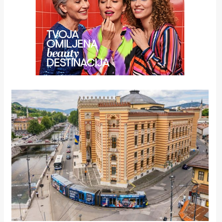
rade
Urban
Places
Aktivizam
Aktuelnosti
Promo
About
Urban
Magazin