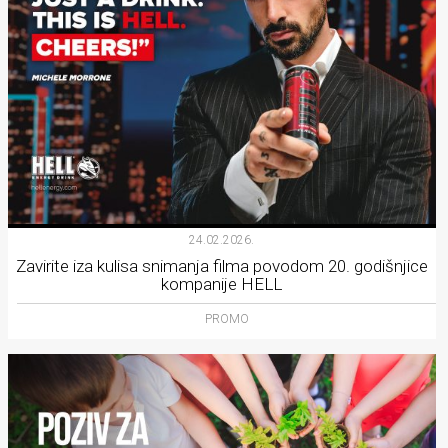
24.02.2026.
Zavirite iza kulisa snimanja filma povodom 20. godišnjice
kompanije HELL
PROMO