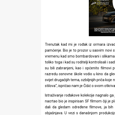
Trenutak kad mi je rođak iz ormara izvadi
pamćenje. Bio je to prozor u sasvim novi svi
vremenu kad smo bombardovani i slikama i r
toliko toga i kad su roditelji kontrolisali i s
su bili zabranjeni, kao i općenito filmo
razredu osnovne škole vodio u kino da g
svijet drugačijih tema, ozbiljnijih priča koj
stilova“, ispričao nam je Čišić o svom otkriva
Istraživanje rođakove kolekcije nagnalo ga je
nacrtao bio je inspirisan SF filmom čiji je p
dali da gledam određene filmove, ja bih v
objašnjava. U vezi s današnjom produkcijo