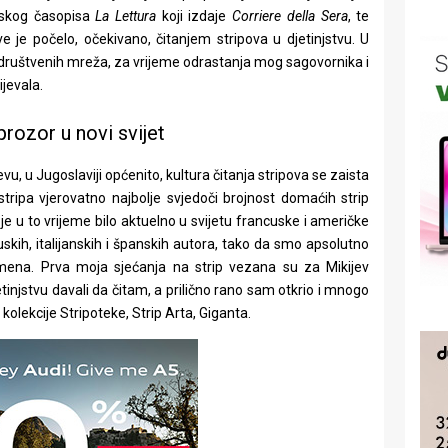
anskog časopisa
La Lettura
koji izdaje
Corriere della Sera
, te
je počelo, očekivano, čitanjem stripova u djetinjstvu. U
društvenih mreža, za vrijeme odrastanja mog sagovornika i
jevala.
rozor u novi svijet
u, u Jugoslaviji općenito, kultura čitanja stripova se zaista
ripa vjerovatno najbolje svjedoči brojnost domaćih strip
 je u to vrijeme bilo aktuelno u svijetu francuske i američke
uskih, italijanskih i španskih autora, tako da smo apsolutno
emena. Prva moja sjećanja na strip vezana su za Mikijev
etinjstvu davali da čitam, a prilično rano sam otkrio i mnogo
 kolekcije Stripoteke, Strip Arta, Giganta.