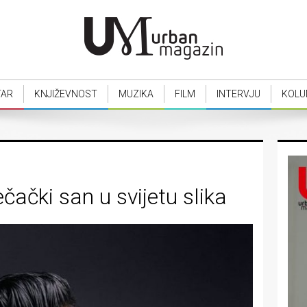
TAR
KNJIŽEVNOST
MUZIKA
FILM
INTERVJU
KOLU
ječački san u svijetu slika