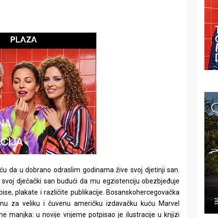
ću da u dobrano odraslim godinama žive svoj djetinji san.
živi svoj dječački san budući da mu egzistenciju obezbjeđuje
sopise, plakate i različite publikacije. Bosanskohercegovačka
nu za veliku i čuvenu američku izdavačku kuću Marvel
manjka: u novije vrijeme potpisao je ilustracije u knjizi