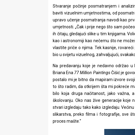
Stvaranje počinje posmatranjem i analizi
baviti vizuelnim umjetnostima, od posmatra
upravo učenje posmatranja navodi kao prva v
umjetnosti. „Čak i prije nego što sam počeo č
ih čitaju, gledajući slike u tim knjigama. V
kao i astronomiji kao nečemu što ne možeš d
vlastite priče o njima. Tek kasnije, rovare
bio u svijetu vizuelnog, zahvaljujući, svakak
Na predavanju koje je nedavno održao u 
Briana Ena
77 Million Paintings
Čišić je govo
postalo mi je bitno da mapiram izvore svoji
to što radim, da otkrijem šta mi pokreće m
bilo koja druga načitanost, jako važna, 
školovanju. Oko nas žive generacije koje n
stvari izgledaju tako kako izgledaju. Veći
slikarstva, preko filma i fotografije, sve 
proces mašte.“