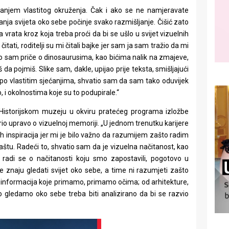
ranjem vlastitog okruženja. Čak i ako se ne namjeravate
nja svijeta oko sebe počinje svako razmišljanje. Čišić zato
rata kroz koja treba proći da bi se ušlo u svijet vizuelnih
itati, roditelji su mi čitali bajke jer sam ja sam tražio da mi
olio sam priče o dinosaurusima, kao bićima nalik na zmajeve,
a pojmiš. Slike sam, dakle, upijao prije teksta, smišljajući
ći po vlastitim sjećanjima, shvatio sam da sam tako oduvijek
o, i okolnostima koje su to podupirale.“
Historijskom muzeju u okviru pratećeg programa izložbe
rio upravo o vizuelnoj memoriji. „U jednom trenutku karijere
h inspiracija jer mi je bilo važno da razumijem zašto radim
aštu. Radeći to, shvatio sam da je vizuelna načitanost, kao
a radi se o načitanosti koju smo zapostavili, pogotovo u
e znaju gledati svijet oko sebe, a time ni razumjeti zašto
nu informacija koje primamo, primamo očima; od arhitekture,
što gledamo oko sebe treba biti analizirano da bi se razvio