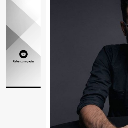
Lifestyle
Beauty
Fashion
Zdravlje
Za
stolom
Život
u
pokretu
Ideje
koje