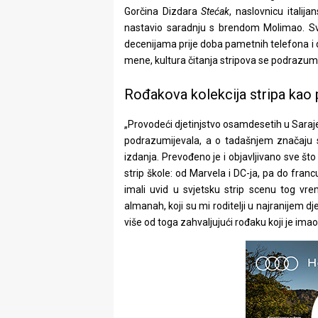
Gorčina Dizdara
Stećak
, naslovnicu italij
nastavio saradnju s brendom Molimao. Sve 
decenijama prije doba pametnih telefona i 
mene, kultura čitanja stripova se podrazumi
Rođakova kolekcija stripa kao p
„Provodeći djetinjstvo osamdesetih u Sarajev
podrazumijevala, a o tadašnjem značaju st
izdanja. Prevođeno je i objavljivano sve što
strip škole: od Marvela i DC-ja, pa do franc
imali uvid u svjetsku strip scenu tog vr
almanah, koji su mi roditelji u najranijem dj
više od toga zahvaljujući rođaku koji je imao