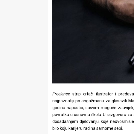
rade
Urban
Places
Aktivizam
Aktuelnosti
Promo
About
Urban
Freelance
strip crtač, ilustrator i preda
najpoznatiji po angažmanu za glasoviti Marv
Magazin
godina napustio, sasvim moguće zauvijek, j
povratku u osnovnu školu. U razgovoru za
dosadašnjem djelovanju, koje nedvosmisleno
bilo koju karijeru rad na samome sebi.