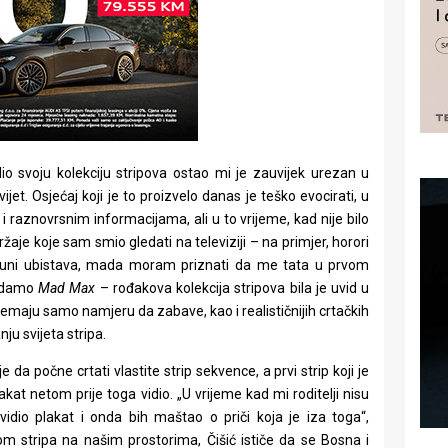
o svoju kolekciju stripova ostao mi je zauvijek urezan u
jet. Osjećaj koji je to proizvelo danas je teško evocirati, u
aznovrsnim informacijama, ali u to vrijeme, kad nije bilo
adržaje koje sam smio gledati na televiziji – na primjer, horori
vi puni ubistava, mada moram priznati da me tata u prvom
ledamo
Mad Max
– rođakova kolekcija stripova bila je uvid u
e nemaju samo namjeru da zabave, kao i realističnijih crtačkih
nju svijeta stripa.
 da počne crtati vlastite strip sekvence, a prvi strip koji je
lakat netom prije toga vidio. „U vrijeme kad mi roditelji nisu
idio plakat i onda bih maštao o priči koja je iza toga“,
m stripa na našim prostorima, Čišić ističe da se Bosna i