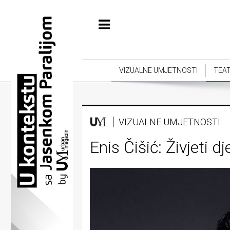
Početna
Vizualne
umjetnosti
VIZUALNE UMJETNOSTI
TEA
Teatar
Književnost
VIZUALNE UMJETNOSTI
Muzika
Enis Čišić: Živjeti d
Film
Intervju
Kolumne
Kultura