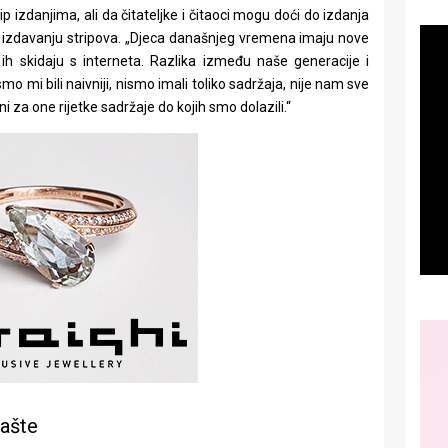
p izdanjima, ali da čitateljke i čitaoci mogu doći do izdanja
u izdavanju stripova. „Djeca današnjeg vremena imaju nove
ih skidaju s interneta. Razlika između naše generacije i
mi bili naivniji, nismo imali toliko sadržaja, nije nam sve
i za one rijetke sadržaje do kojih smo dolazili.“
mašte