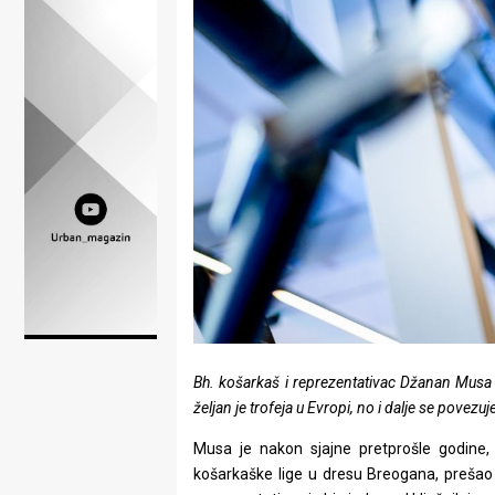
Lifestyle
Beauty
Fashion
Zdravlje
Za
stolom
Život
u
pokretu
Bh. košarkaš i reprezentativac Džanan Musa u
željan je trofeja u Evropi, no i dalje se povez
Ideje
Musa je nakon sjajne pretprošle godine,
koje
košarkaške lige u dresu Breogana, prešao u