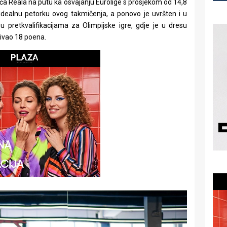
rača Reala na putu ka osvajanju Eurolige s prosjekom od 14,8
idealnu petorku ovog takmičenja, a ponovo je uvršten i u
 u pretkvalifikacijama za Olimpijske igre, gdje je u dresu
ivao 18 poena.