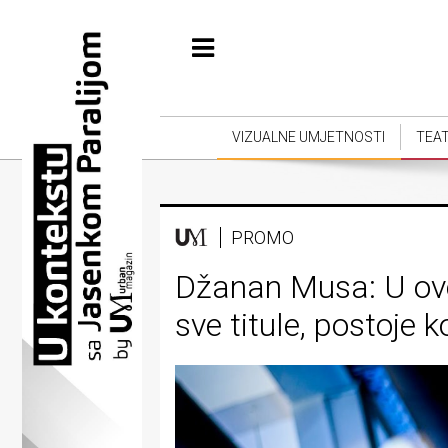
Početna
Vizualne
umjetnosti
VIZUALNE UMJETNOSTI
TEA
Teatar
Književnost
PROMO
Muzika
Džanan Musa: U ovoj
Film
sve titule, postoje k
Intervju
Kolumne
Kultura