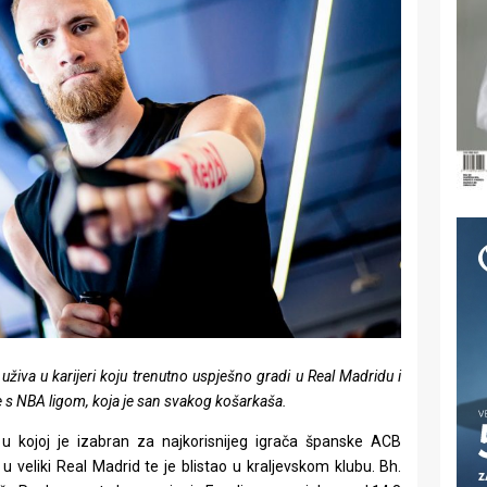
živa u karijeri koju trenutno uspješno gradi u Real Madridu i
uje s NBA ligom, koja je san svakog košarkaša.
 u kojoj je izabran za najkorisnijeg igrača španske ACB
 veliki Real Madrid te je blistao u kraljevskom klubu. Bh.