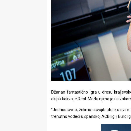
Džanan fantastično igra u dresu kraljevsko
ekipu kakva je Real. Među njima je u svakom s
“Jednostavno, želimo osvojiti titule u svi
trenutno vodeći u španskoj ACB ligi i Euroligi