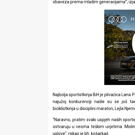
obaveza prema mladim generacijama”, izjavi
Najbolja sportistkinja BiH je plivačica Lana 
najužoj konkurenciji našle su se još t
biciklistkinja u disciplini maraton, Lejla Nje
“Naravno, pratim svaki uspjeh naših sportista
ostvaruju u veoma teškim uvjetima. Misl
uslove”, rekao je bh. košarkaš.