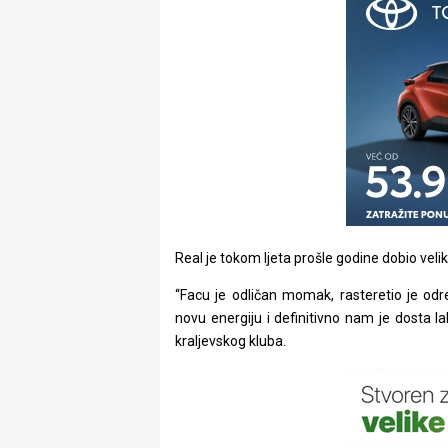
Real je tokom ljeta prošle godine dobio vel
“Facu je odličan momak, rasteretio je o
novu energiju i definitivno nam je dosta lak
kraljevskog kluba.