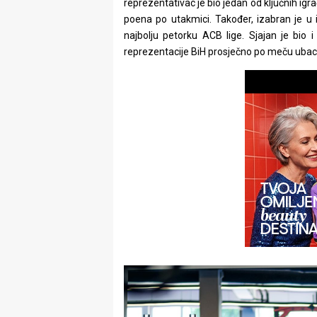
reprezentativac je bio jedan od ključnih ig
rade
poena po utakmici. Također, izabran je u 
najbolju petorku ACB lige. Sjajan je bio i
Urban
reprezentacije BiH prosječno po meču ubac
Places
Aktivizam
Aktuelnosti
Promo
About
Urban
Magazin