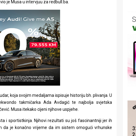
o je Musa u intervjuu za redbull.ba.
Pudar, koja svojim medaljama ispisuje historiju bh. plivanja. U
aekwondo takmičarka Ada Avdagić te najbolja svjetska
mčević. Musa itekako cijeni njihove uspjehe.
 i sportistkinja. Njihovi rezultati su još fascinantniji jer ih
im da je konačno vrijeme da im sistem omogući vrhunske