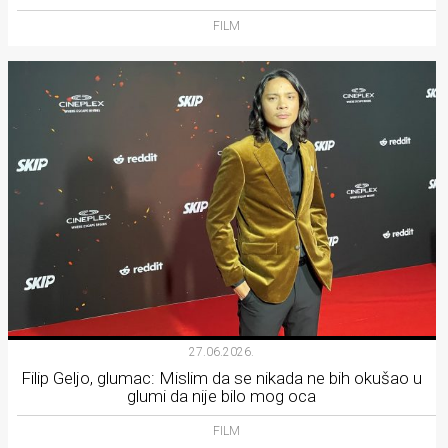
FILM
27.06.2026.
Filip Geljo, glumac: Mislim da se nikada ne bih okušao u
glumi da nije bilo mog oca
FILM