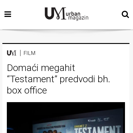
Početna
Vizualne
umjetnosti
Teatar
FILM
Književnost
Domaći megahit
“Testament” predvodi bh.
Muzika
box office
Film
Intervju
Kolumne
Kultura