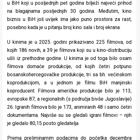
u BiH koji u posljednjih pet godina bilježi najveći prihod
na blagajnama posljednjih 30 godina. Međutim, kino
biznis u BiH još uvijek ima jako puno prostora za rast,
posebno kada je u pitanju broj kino sala i broj ekrana.
U kinima je u 2025. godini prikazivano 225 filmova, od
kojih 186 novih, a 39 je filmova koji su u kino-distribuciju
ušli iz prethodne godine. U kinima je od toga bilo osam
filmova domaće produkcije, od kojih četiri potpuno
bosanskohercegovačke produkcije, tri sa bh. većinskom
koprodukcijom, a u jednom je filmu BiH manjinski
koproducent. Filmova američke produkcije bilo je 113,
evropske 87, a regionalnih (s područja bivše Jugoslavije)
26. Igranih filmova bilo je 173, animiranih 48 i samo četiri
dokumentarna. Najviše su se gledali igrani filmovi – njih
je gledalo 80,15 posto gledatelja.
Prema preliminarnim podacima do početka decembra