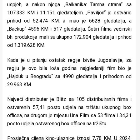
uspjeh, a nakon njega „Balkanika: Tamna strana“ sa
107.333 KM i 11.151 gledateljem. „Paviljon“ je ostvario
prihod od 52.474 KM, a imao je 6628 gledatelja, a
„Backup“ 4596 KM i 517 gledatelja. Četiri filma većinski
bh. produkcije imali su ukupno 172.904 gledatelja i prihod
od 1.319.628 KM.
Kada je u pitanju ostatak regije bivše Jugoslavije, za
regiju je ovo bila loša godina: najgledaniji film bio je
„Hajduk u Beogradu“ sa 4990 gledatelja i prihodom od
29.963 KM.
Najveći distributer je Blitz sa 105 distribuiranih filma i
ostvarenih 57,41 posto udjela na tržištu ukupnog box
officea, na drugom je mjestu Una Film sa 53 filma i 34,31
posto udjela ostvarenog box officea na tržištu.
Prosječna cijena kino-ulaznice iznosi 7,78 KM. U 2024.