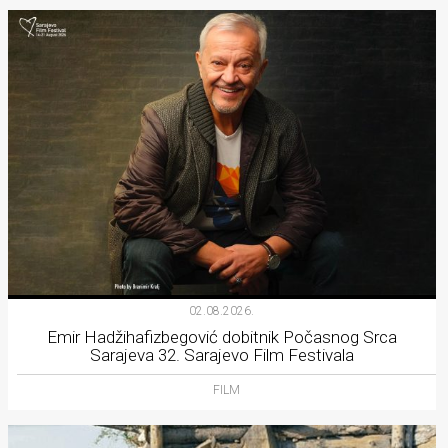
02.08.2026.
Emir Hadžihafizbegović dobitnik Počasnog Srca
Sarajeva 32. Sarajevo Film Festivala
FILM