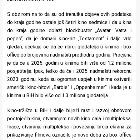
rade
S obzirom na to da su od trenutka objave ovih podataka
Urban
do kraja godine ostale još četiri kino sedmice i da u kina
Places
do kraja godine dolazi blockbuster „Avatar: Vatra i
pepeo“, da je domaći kino-hit „Testament“ i dalje vrlo
Aktivizam
gledan, očekuje se da će i broj gledatelja u kinima i box
office po brojevima nadmašiti prethodnu godinu. Procjena
Aktuelnosti
je da će u 2025. godini u kinima biti više od 1,2 miliona
Promo
posjetitelja. Ipak, teško da će i 2025. nadmašiti rekordnu
2023. godinu, kada su ogroman uspjeh u kinima ostvarili
About
američki kino-hitovi „Barbie“ i „Oppenheimer“ i kada je u
Urban
kinima u BiH bilo više od 1,3 miliona gledatelja.
Magazin
Kino-tržište u BiH i dalje bilježi rast i razvoj obnovom
postojećih kina, otvaranjem novih kino sala i multipleksa.
Inače, otvaranje multipleksa i povećanje broja ekrana za
prikazivanje filmova označilo je novo doba za box office