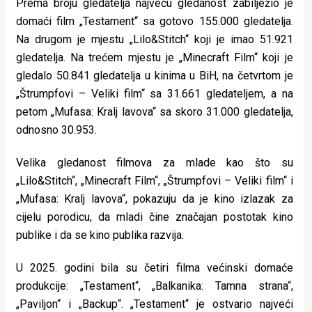
Prema broju gledatelja najveću gledanost zabilježio je
domaći film „Testament“ sa gotovo 155.000 gledatelja.
Na drugom je mjestu „Lilo&Stitch“ koji je imao 51.921
gledatelja. Na trećem mjestu je „Minecraft Film“ koji je
gledalo 50.841 gledatelja u kinima u BiH, na četvrtom je
„Štrumpfovi – Veliki film“ sa 31.661 gledateljem, a na
petom „Mufasa: Kralj lavova“ sa skoro 31.000 gledatelja,
odnosno 30.953.
Velika gledanost filmova za mlade kao što su
„Lilo&Stitch“, „Minecraft Film“, „Štrumpfovi – Veliki film“ i
„Mufasa: Kralj lavova“, pokazuju da je kino izlazak za
cijelu porodicu, da mladi čine značajan postotak kino
publike i da se kino publika razvija.
U 2025. godini bila su četiri filma većinski domaće
produkcije: „Testament“, „Balkanika: Tamna strana“,
„Paviljon“ i „Backup“. „Testament“ je ostvario najveći