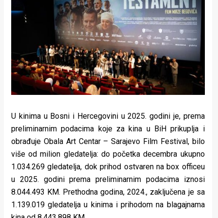
Lifestyle
Beauty
Fashion
Zdravlje
Za
stolom
U kinima u Bosni i Hercegovini u 2025. godini je, prema
Život
preliminarnim podacima koje za kina u BiH prikuplja i
obrađuje Obala Art Centar – Sarajevo Film Festival, bilo
u
više od milion gledatelja: do početka decembra ukupno
pokretu
1.034.269 gledatelja, dok prihod ostvaren na box officeu
u 2025. godini prema preliminarnim podacima iznosi
Ideje
8.044.493 KM. Prethodna godina, 2024., zaključena je sa
1.139.019 gledatelja u kinima i prihodom na blagajnama
koje
kina od 8.443.898 KM.