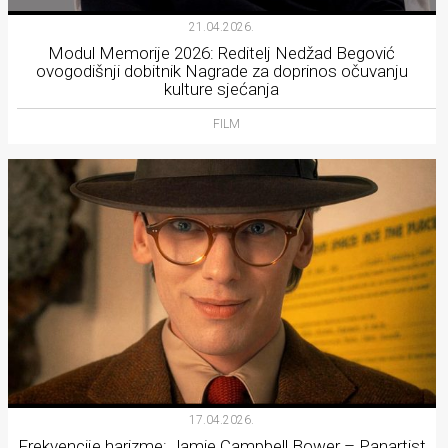
21.04.2026.
Modul Memorije 2026: Reditelj Nedžad Begović
ovogodišnji dobitnik Nagrade za doprinos očuvanju
kulture sjećanja
FILM
17.04.2026.
Frekvencije harizme: Jamie Campbell Bower – Panartist