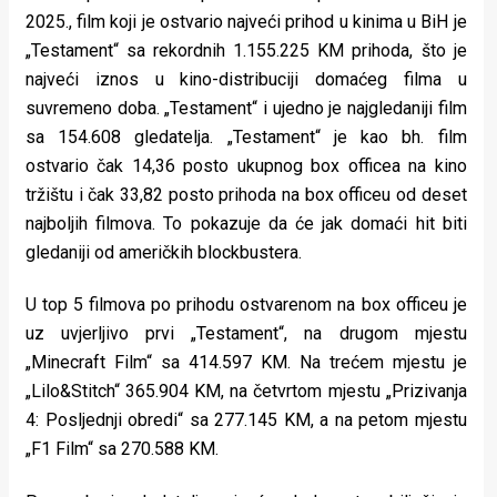
2025., film koji je ostvario najveći prihod u kinima u BiH je
„Testament“ sa rekordnih 1.155.225 KM prihoda, što je
najveći iznos u kino-distribuciji domaćeg filma u
suvremeno doba. „Testament“ i ujedno je najgledaniji film
sa 154.608 gledatelja. „Testament“ je kao bh. film
ostvario čak 14,36 posto ukupnog box officea na kino
tržištu i čak 33,82 posto prihoda na box officeu od deset
najboljih filmova. To pokazuje da će jak domaći hit biti
gledaniji od američkih blockbustera.
U top 5 filmova po prihodu ostvarenom na box officeu je
uz uvjerljivo prvi „Testament“, na drugom mjestu
„Minecraft Film“ sa 414.597 KM. Na trećem mjestu je
„Lilo&Stitch“ 365.904 KM, na četvrtom mjestu „Prizivanja
4: Posljednji obredi“ sa 277.145 KM, a na petom mjestu
„F1 Film“ sa 270.588 KM.