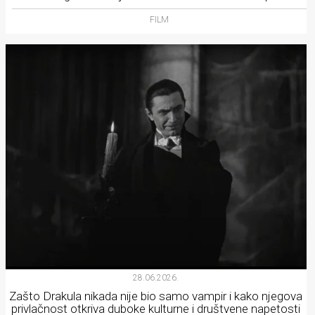
FILM
28.06.2026.
Zašto Drakula nikada nije bio samo vampir i kako njegova
privlačnost otkriva duboke kulturne i društvene napetosti