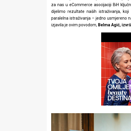
rade
za nas u eCommerce asocijaciji BiH klju
dijelimo rezultate naših istraživanja, ko
Urban
paralelna istraživanja – jedno usmjereno na
izjavila je ovim povodom,
Belma Agić, izvr
Places
Aktivizam
Aktuelnosti
Promo
About
Urban
Magazin