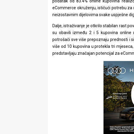
podatak od 83.4% online kupovina reali
eCommerce okruženju, ističući potrebu za
neizostavnim dijelovima svake uspješne digi
Dalje, istraživanje je otkrilo stabilan rast p
su obavili između 2 i 5 kupovina online 
potrošači sve više prepoznaju prednosti i si
više od 10 kupovina u protekla tri mjeseca,
predstavljaju značajan potencijal za eCom