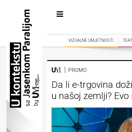
Početna
Vizualne
umjetnosti
VIZUALNE UMJETNOSTI
TEA
Teatar
Književnost
PROMO
Muzika
Da li e-trgovina dož
Film
u našoj zemlji? Evo
Intervju
Kolumne
Kultura