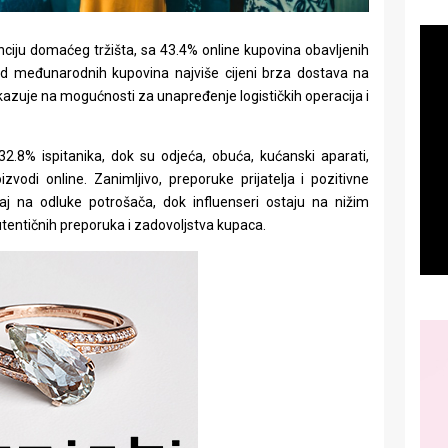
nciju domaćeg tržišta, sa 43.4% online kupovina obavljenih
d međunarodnih kupovina najviše cijeni brza dostava na
kazuje na mogućnosti za unapređenje logističkih operacija i
32.8% ispitanika, dok su odjeća, obuća, kućanski aparati,
vodi online. Zanimljivo, preporuke prijatelja i pozitivne
caj na odluke potrošača, dok influenseri ostaju na nižim
utentičnih preporuka i zadovoljstva kupaca.