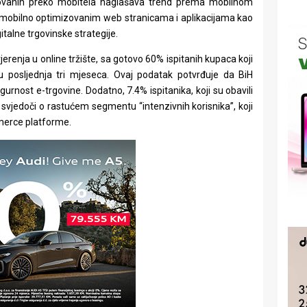
zovanih preko mobitela naglašava trend prema mobilnom
 mobilno optimizovanim web stranicama i aplikacijama kao
talne trgovinske strategije.
ovjerenja u online tržište, sa gotovo 60% ispitanih kupaca koji
u posljednja tri mjeseca. Ovaj podatak potvrđuje da BiH
gurnost e-trgovine. Dodatno, 7.4% ispitanika, koji su obavili
 svjedoči o rastućem segmentu “intenzivnih korisnika”, koji
merce platforme.