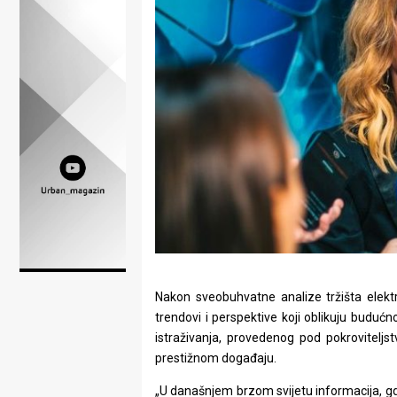
Lifestyle
Beauty
Fashion
Zdravlje
Za
stolom
Život
u
Nakon sveobuhvatne analize tržišta elektro
pokretu
trendovi i perspektive koji oblikuju buduć
istraživanja, provedenog pod pokrovitelj
Ideje
prestižnom događaju.
koje
„U današnjem brzom svijetu informacija, gdje