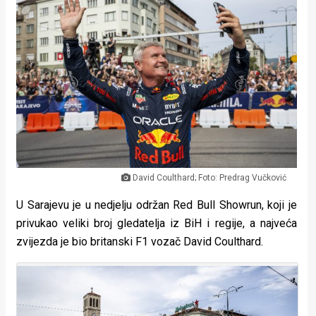
Lifestyle
Beauty
Fashion
Zdravlje
Za
stolom
David Coulthard; Foto: Predrag Vučković
Život
U Sarajevu je u nedjelju održan Red Bull Showrun, koji je
u
privukao veliki broj gledatelja iz BiH i regije, a najveća
zvijezda je bio britanski F1 vozač David Coulthard.
pokretu
Ideje
koje