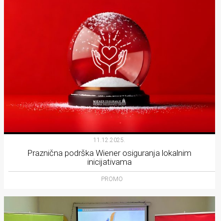
11.12.2025.
Praznična podrška Wiener osiguranja lokalnim
inicijativama
PROMO