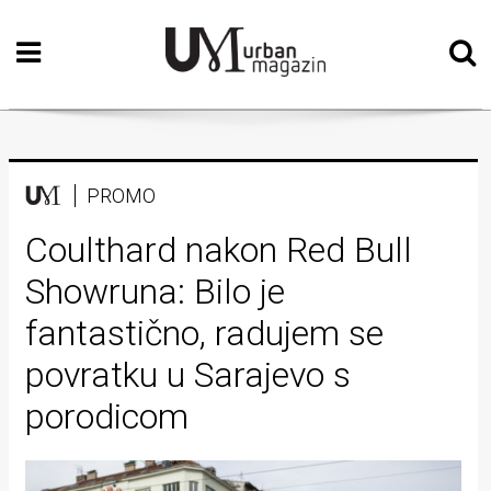
Početna
Vizualne
umjetnosti
Teatar
PROMO
Književnost
Coulthard nakon Red Bull
Showruna: Bilo je
Muzika
fantastično, radujem se
Film
povratku u Sarajevo s
Intervju
porodicom
Kolumne
Kultura