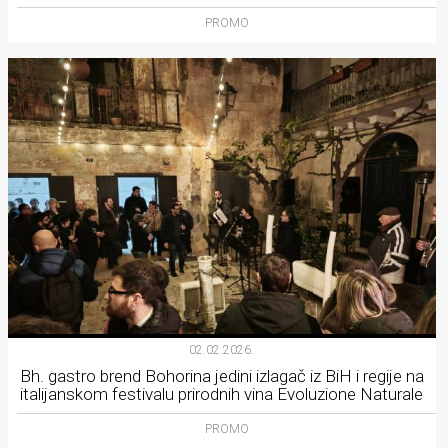
PROMO
02.02.2026.
Bh. gastro brend Bohorina jedini izlagač iz BiH i regije na
italijanskom festivalu prirodnih vina Evoluzione Naturale
PROMO