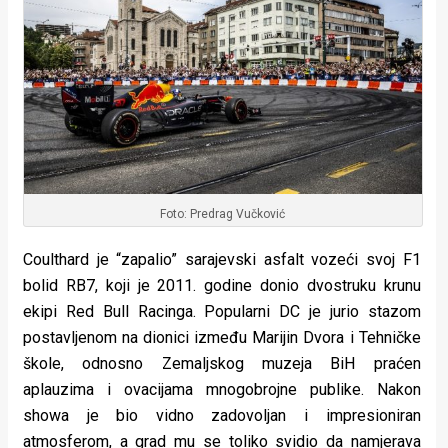
rade
Urban
Places
Aktivizam
Aktuelnosti
Foto: Predrag Vučković
Promo
Coulthard je “zapalio” sarajevski asfalt vozeći svoj F1
About
bolid RB7, koji je 2011. godine donio dvostruku krunu
Urban
ekipi Red Bull Racinga. Popularni DC je jurio stazom
postavljenom na dionici između Marijin Dvora i Tehničke
Magazin
škole, odnosno Zemaljskog muzeja BiH praćen
aplauzima i ovacijama mnogobrojne publike. Nakon
showa je bio vidno zadovoljan i impresioniran
atmosferom, a grad mu se toliko svidio da namjerava