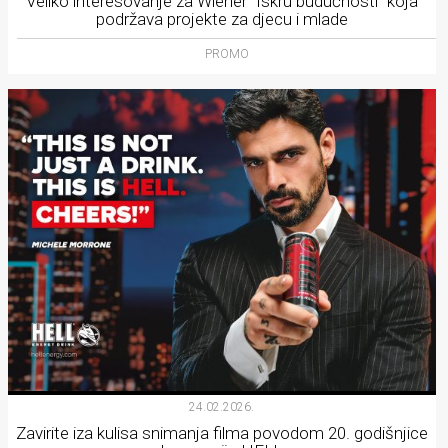
Veliko interesovanje za Wiener “Iskru budućnosti” koja
podržava projekte za djecu i mlade
PROMO
24.02.2026.
Zavirite iza kulisa snimanja filma povodom 20. godišnjice