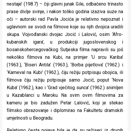
nestaje’ (198.7) – čiji glavni junak Gile, odbačeno trinasto
prase divlje svinje, i nakon toliko godina izaziva suze na
oči – autorski rad Pavla Jocića je relativno nepoznat i
uglavnom se svodi na filmove koje su njih dvojica uradili
skupa. Vojvođanski dvojac Jocić i Lalović, osim ‘Afro-
kubanskih igara’, u produkciji jugoslovenskog i
bosanskohercegovačkog Sutjeska filma napravili su još
nekoliko filmova na Kubi, na primjer ‘U srcu Kariba’
(1963.), ‘Biseri Antila’ (1963.), ‘Borba pijetlova’ (1962.) i
‘Karneval na Kubi’ (1962.), čiju režiju potpisuju obojica, ili
filmova čiju režiju potpisuje samo Jocić, poput ‘Nova
Kuba’ (1962.), kao i ‘Grad vječitog sunca’ (1962.) snimljen
u Kazablanci u Maroku. Na svim ovim filmovima za
kameru je bio zadužen Petar Lalović, koji je stekao
filmsko obrazovanje i diplomirao na Fakultetu dramskih
umjetnosti u Beogradu.
Relativno česta pojava bila je da su režiseri iz drugih