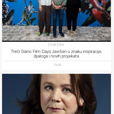
23.06.2026.
Treći Slano Film Days završen u znaku inspiracije,
dijaloga i novih projekata
FILM