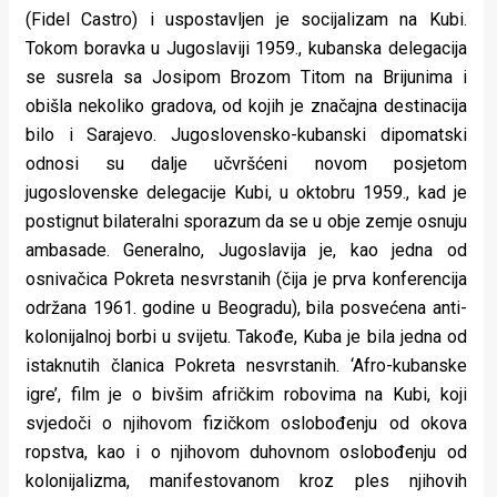
(Fidel Castro) i uspostavljen je socijalizam na Kubi.
Tokom boravka u Jugoslaviji 1959., kubanska delegacija
se susrela sa Josipom Brozom Titom na Brijunima i
obišla nekoliko gradova, od kojih je značajna destinacija
bilo i Sarajevo. Jugoslovensko-kubanski dipomatski
odnosi su dalje učvršćeni novom posjetom
jugoslovenske delegacije Kubi, u oktobru 1959., kad je
postignut bilateralni sporazum da se u obje zemje osnuju
ambasade. Generalno, Jugoslavija je, kao jedna od
osnivačica Pokreta nesvrstanih (čija je prva konferencija
održana 1961. godine u Beogradu), bila posvećena anti-
kolonijalnoj borbi u svijetu. Takođe, Kuba je bila jedna od
istaknutih članica Pokreta nesvrstanih. ‘Afro-kubanske
igre’, film je o bivšim afričkim robovima na Kubi, koji
svjedoči o njihovom fizičkom oslobođenju od okova
ropstva, kao i o njihovom duhovnom oslobođenju od
kolonijalizma, manifestovanom kroz ples njihovih