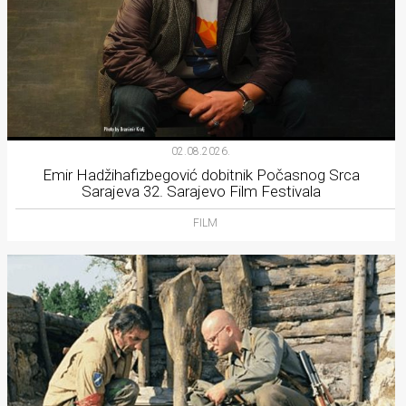
02.08.2026.
Emir Hadžihafizbegović dobitnik Počasnog Srca
Sarajeva 32. Sarajevo Film Festivala
FILM