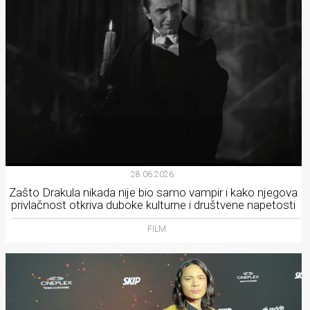
28.06.2026.
Zašto Drakula nikada nije bio samo vampir i kako njegova
privlačnost otkriva duboke kulturne i društvene napetosti
FILM