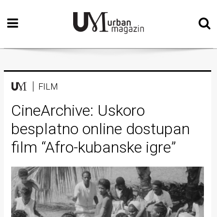
Početna
Vizualne
umjetnosti
Teatar
FILM
Književnost
CineArchive: Uskoro
besplatno online dostupan
Muzika
film “Afro-kubanske igre”
Film
Intervju
Kolumne
Kultura