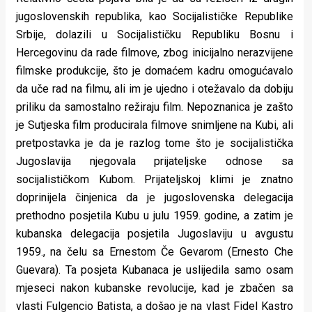
jugoslovenskih republika, kao Socijalističke Republike
Srbije, dolazili u Socijalističku Republiku Bosnu i
Hercegovinu da rade filmove, zbog inicijalno nerazvijene
filmske produkcije, što je domaćem kadru omogućavalo
da uče rad na filmu, ali im je ujedno i otežavalo da dobiju
priliku da samostalno režiraju film. Nepoznanica je zašto
je Sutjeska film producirala filmove snimljene na Kubi, ali
pretpostavka je da je razlog tome što je socijalistička
Jugoslavija njegovala prijateljske odnose sa
socijalističkom Kubom. Prijateljskoj klimi je znatno
doprinijela činjenica da je jugoslovenska delegacija
prethodno posjetila Kubu u julu 1959. godine, a zatim je
kubanska delegacija posjetila Jugoslaviju u avgustu
1959., na čelu sa Ernestom Če Gevarom (Ernesto Che
Guevara). Ta posjeta Kubanaca je uslijedila samo osam
mjeseci nakon kubanske revolucije, kad je zbačen sa
vlasti Fulgencio Batista, a došao je na vlast Fidel Kastro