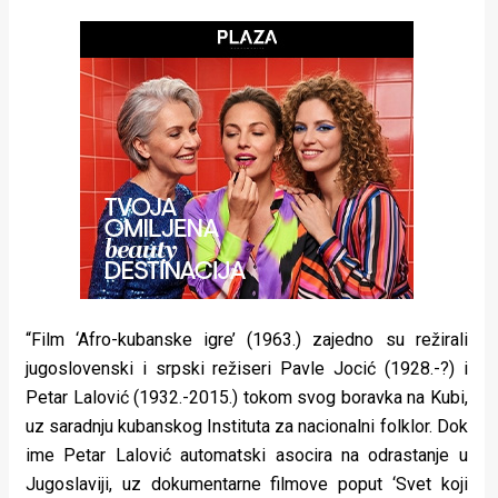
rade
Urban
Places
Aktivizam
Aktuelnosti
Promo
About
Urban
“Film ‘Afro-kubanske igre’ (1963.) zajedno su režirali
jugoslovenski i srpski režiseri Pavle Jocić (1928.-?) i
Magazin
Petar Lalović (1932.-2015.) tokom svog boravka na Kubi,
uz saradnju kubanskog Instituta za nacionalni folklor. Dok
ime Petar Lalović automatski asocira na odrastanje u
Jugoslaviji, uz dokumentarne filmove poput ‘Svet koji