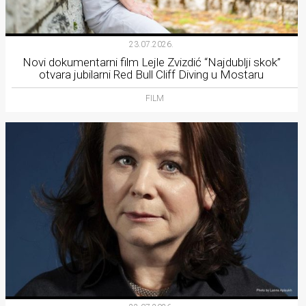
23.07.2026.
Novi dokumentarni film Lejle Zvizdić “Najdublji skok”
otvara jubilarni Red Bull Cliff Diving u Mostaru
FILM