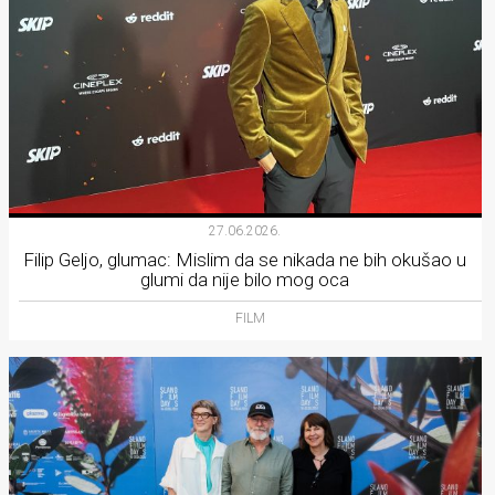
27.06.2026.
Filip Geljo, glumac: Mislim da se nikada ne bih okušao u
glumi da nije bilo mog oca
FILM