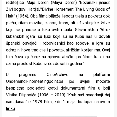
rediteljice Maje Deren (Maya Deren) ‘Božanski jahači:
Živi bogovi Haitija'/'Divine Horsemen: The Living Gods of
Haiti’ (1954). Oba filma bilježe ljepotu tijela u pokretu dok
plešu, ritam muzike, zanos, trans, ali i životinjske žrtve
koje se prinose u toku ovih rituala. Glavni akteri ‘Afro-
kubanskih igara’ su ljudi koje su na Kubu nasilu doveli
španski osvajači i robovlasnici kao robove, a igre su
odraz njihove tradicije i povratak afričkim korijenima. Ovaj
film čuva sjećanje na njihovu afričku prošlost, kao i na
samu prošlost Kube iz šezdesetih godina.”
U programu CineArchive na platformi
Ondemand.kinomeetingpoint.ba još uvijek možete
besplatno pogledati kratki dokumentarni film u boji
Vlatka Filipovića (1936 – 2019) “Kruh naš svagdanji daj
nam danas” iz 1978. Film je do 1. maja dostupan na ovom
linku
.