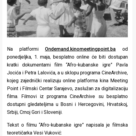
Lifestyle
Beauty
Fashion
Zdravlje
Na platformi
Ondemand.kinomeetingpoint.ba
od
Za
ponedjeljka, 1. maja, besplatno online će biti dostupan
kratki dokumentarni film “Afro-kubanske igre” Pavla
stolom
Jocića i Petra Lalovića, a u sklopu programa CineArchive,
Život
kojeg zajednički realizuju online platforma kina Meeting
Point i Filmski Centar Sarajevo, zaslužan za digitalizaciju
u
filma. Filmovi iz programa CineArchive su besplatno
pokretu
dostupni gledateljima u Bosni i Hercegovini, Hrvatskoj,
Srbiji, Crnoj Gori i Sloveniji.
Ideje
Tekst o filmu “Afro-kubanske igre” napisala je filmska
koje
teoretičarka Vesi Vuković: