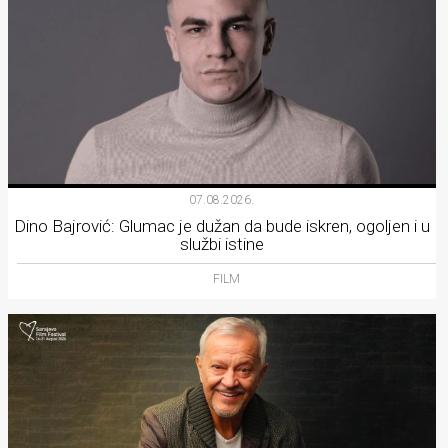
07.08.2026.
Dino Bajrović: Glumac je dužan da bude iskren, ogoljen i u
službi istine
FILM