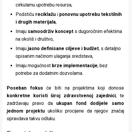
cirkularnu upotrebu resursa,
Podstiču
reciklažu
i
ponovnu upotrebu tekstilnih
i drugih materijala
,
Imaju
samoodrživ koncept
s dugoročnim efektima
na okoliš i društvo,
Imaju
jasno definisane ciljeve i budžet
, s detaljno
opisanim načinom ulaganja sredstava,
Imaju mogućnost
brze implementacije
, bez
potrebe za dodatnim dozvolama.
Poseban fokus
će biti na projektima koji donose
konkretne koristi široj zdravstvenoj zajednici
, te
zadržavaju pravo da
ukupan fond dodijele samo
jednom projektu
ukoliko procijene da njegov značaj
opravdava takvu odluku.