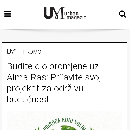
Početna
Vizualne
umjetnosti
Teatar
PROMO
Književnost
Budite dio promjene uz
Alma Ras: Prijavite svoj
Muzika
projekat za održivu
Film
budućnost
Intervju
Kolumne
Kultura