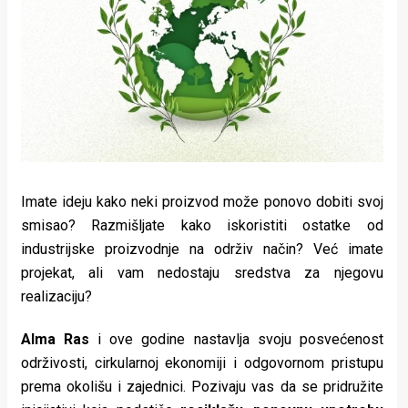
Lifestyle
Beauty
Fashion
Zdravlje
Za
stolom
Imate ideju kako neki proizvod može ponovo dobiti svoj
smisao? Razmišljate kako iskoristiti ostatke od
Život
industrijske proizvodnje na održiv način? Već imate
projekat, ali vam nedostaju sredstva za njegovu
u
realizaciju?
pokretu
Alma Ras
i ove godine nastavlja svoju posvećenost
Ideje
održivosti, cirkularnoj ekonomiji i odgovornom pristupu
koje
prema okolišu i zajednici. Pozivaju vas da se pridružite