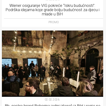
Wiener osiguranje VIG pokreće “Iskru budućnosti”:
Podrška idejama koje grade bolju budućnost za djecu i
mlade u BiH
PROMO
02.02.2026.
Bh. gastro brend Bohorina jedini izlagač iz BiH i regije na