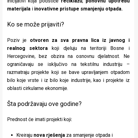
inicijativi koja podstiče
reciklažu
,
ponovnu upotrebu
rade
materijala
i
inovativne pristupe smanjenju otpada.
Urban
Ko se može prijaviti?
Places
Poziv je
otvoren za sva pravna lica iz javnog i
Aktivizam
realnog sektora
koji djeluju na teritoriji Bosne i
Aktuelnosti
Hercegovine, bez obzira na osnovnu djelatnost. Ne
ograničavaju se isključivo na tekstilnu industriju –
Promo
razmatraju projekte koji se bave upravljanjem otpadom
bilo koje vrste i iz bilo koje industrije, kao i projekte iz
About
oblasti cirkularne ekonomije.
Urban
Šta podržavaju ove godine?
Magazin
Prednost će imati projekti koji:
Kreiraju
nova rješenja
za smanjenje otpada i