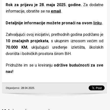
Rok za prijavu je 28. maja 2025. godine.
Za dodatne
informacije, obratite se na
email
.
Detaljnije informacije možete pronaći na ovom
linku
.
Zahvaljujući ovoj inicijativi, prethodnih godina podržano je
10 značajnih projekata
, s ukupnim iznosom većim od
70.000 KM
, uključujući uređenje izletišta, školskih
dvorišta i bolničkih prostora širom BiH.
Pridružite im se u kreiranju
održive budućnosti za sve
nas!
Objavljeno: 28.04.2025.