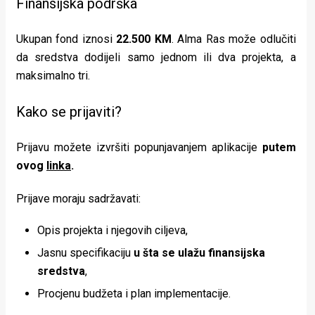
Finansijska podrška
Ukupan fond iznosi
22.500 KM
. Alma Ras može odlučiti
da sredstva dodijeli samo jednom ili dva projekta, a
maksimalno tri.
Kako se prijaviti?
Prijavu možete izvršiti popunjavanjem aplikacije
putem
ovog
linka
.
Prijave moraju sadržavati:
Opis projekta i njegovih ciljeva,
Jasnu specifikaciju
u šta se ulažu finansijska
sredstva
,
Procjenu budžeta i plan implementacije.