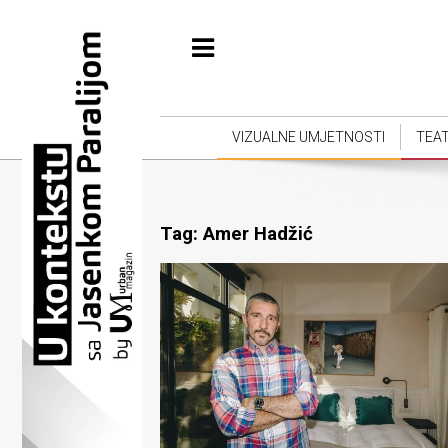
Početna
Vizualne
umjetnosti
VIZUALNE UMJETNOSTI
TEA
Teatar
Književnost
Tag:
Amer Hadžić
Muzika
Film
Intervju
Kolumne
Kultura