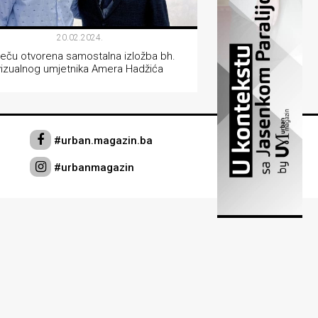
20.02.2024.
eču otvorena samostalna izložba bh.
vizualnog umjetnika Amera Hadžića
VIZUALNE UMJETNOSTI
#urban.magazin.ba
#urbanmagazin