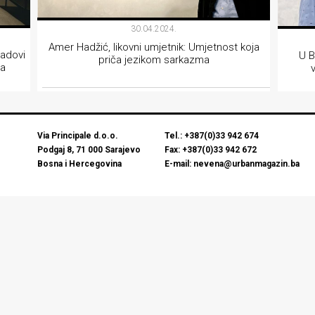
30.04.2024.
Amer Hadžić, likovni umjetnik: Umjetnost koja
radovi
U B
priča jezikom sarkazma
ća
INTERVJU
Via Principale d.o.o.
Tel.: +387(0)33 942 674
Podgaj 8, 71 000 Sarajevo
Fax: +387(0)33 942 672
Bosna i Hercegovina
E-mail: nevena@urbanmagazin.ba