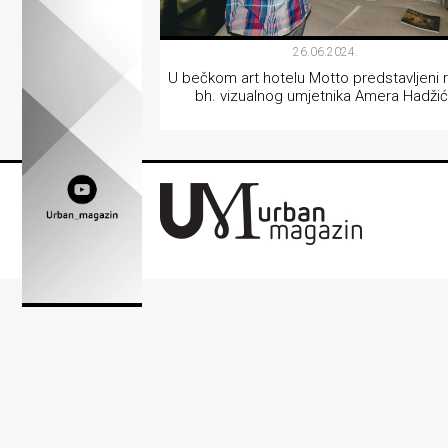
Lifestyle
26.06.2024.
Beauty
U bečkom art hotelu Motto predstavljeni 
Fashion
bh. vizualnog umjetnika Amera Hadži
Zdravlje
VIZUALNE UMJETNOSTI
Za
stolom
Život
u
pokretu
Ideje
koje