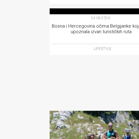
rade
LIFESTYLE
Urban
24.06.2026.
Bosna i Hercegovina očima Belgijanke koja
Places
upoznala izvan turističkih ruta
Aktivizam
LIFESTYLE
Aktuelnosti
Promo
About
Urban
Magazin