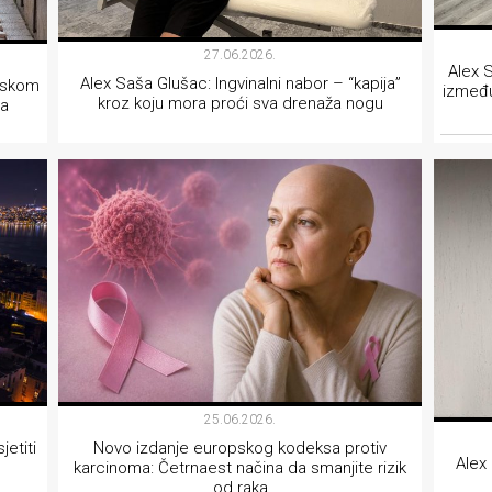
27.06.2026.
Alex 
Alex Saša Glušac: Ingvinalni nabor – “kapija”
arskom
između 
kroz koju mora proći sva drenaža nogu
ta
LIFESTYLE
25.06.2026.
etiti
Novo izdanje europskog kodeksa protiv
Alex
karcinoma: Četrnaest načina da smanjite rizik
od raka