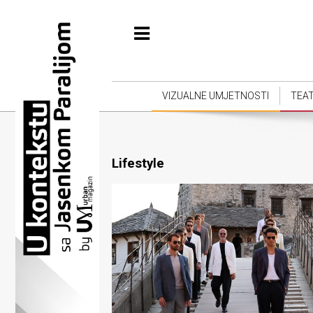
Početna
Vizualne
umjetnosti
VIZUALNE UMJETNOSTI
TEA
Teatar
Književnost
Lifestyle
Muzika
Film
Intervju
Kolumne
Kultura