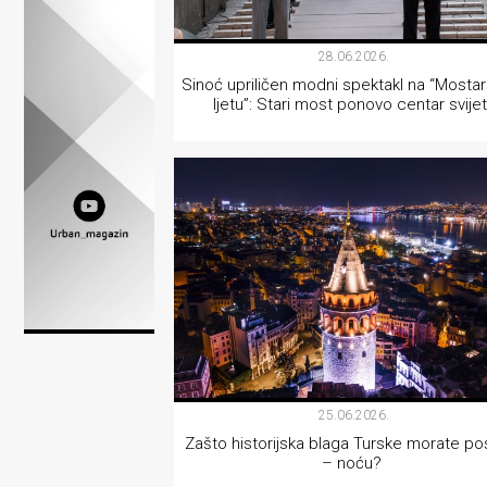
Lifestyle
28.06.2026.
Beauty
Sinoć upriličen modni spektakl na “Most
Fashion
ljetu”: Stari most ponovo centar svije
Zdravlje
LIFESTYLE
Za
stolom
Život
u
pokretu
Ideje
25.06.2026.
Zašto historijska blaga Turske morate posj
koje
– noću?