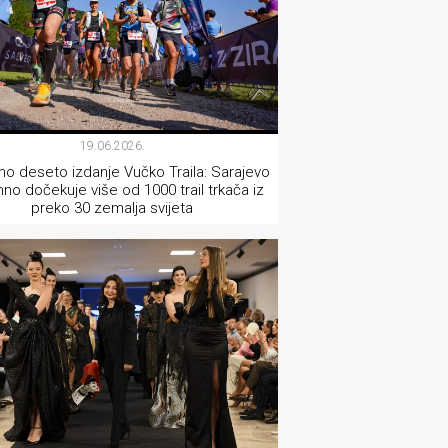
19.06.2026.
rno deseto izdanje Vučko Traila: Sarajevo
no dočekuje više od 1000 trail trkača iz
preko 30 zemalja svijeta
AKTUELNOSTI