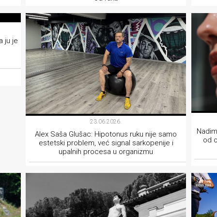
LIFESTYLE
 ju je
23.06.2026.
Nadima
Alex Saša Glušac: Hipotonus ruku nije samo
od o
estetski problem, već signal sarkopenije i
upalnih procesa u organizmu
LIFESTYLE