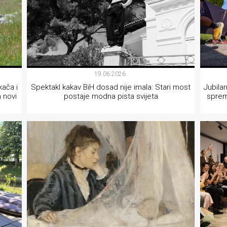
19.06.2026.
kača i
Spektakl kakav BiH dosad nije imala: Stari most
Jubila
n novi
postaje modna pista svijeta
sprem
AKTUELNOSTI