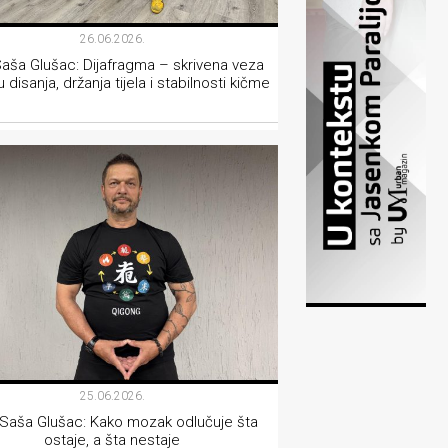
26.06.2026.
Saša Glušac: Dijafragma – skrivena veza
disanja, držanja tijela i stabilnosti kičme
LIFESTYLE
25.06.2026.
 Saša Glušac: Kako mozak odlučuje šta
ostaje, a šta nestaje