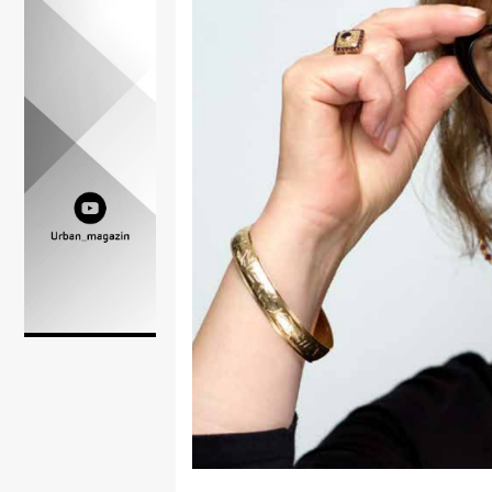
Lifestyle
Beauty
Fashion
Zdravlje
Za
stolom
Život
u
pokretu
Ideje
koje