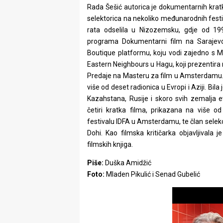
Rada Šešić autorica je dokumentarnih kratki
rade
selektorica na nekoliko međunarodnih festi
Urban
rata odselila u Nizozemsku, gdje od 199
programa Dokumentarni film na Sarajevo 
Places
Boutique platformu, koju vodi zajedno s M
Eastern Neighbours u Hagu, koji prezentira 
Aktivizam
Predaje na Masteru za film u Amsterdamu.
više od deset radionica u Evropi i Aziji. Bila 
Aktuelnosti
Kazahstana, Rusije i skoro svih zemalja e
Promo
četiri kratka filma, prikazana na više o
festivalu IDFA u Amsterdamu, te član selek
About
Dohi. Kao filmska kritičarka objavljivala 
filmskih knjiga.
Urban
Piše:
Duška Amidžić
Magazin
Foto:
Mladen Pikulić i Senad Gubelić