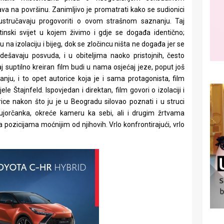
vava na površinu. Zanimljivo je promatrati kako se sudionici
 ustručavaju progovoriti o ovom strašnom saznanju. Taj
inski svijet u kojem živimo i gdje se događa identično;
na izolaciju i bijeg, dok se zločincu ništa ne događa jer se
dešavaju posvuda, i u obiteljima naoko pristojnih, često
ovaj suptilno kreiran film budi u nama osjećaj jeze, poput još
ju, i to opet autorice koja je i sama protagonista, film
e Štajnfeld. Ispovjedan i direktan, film govori o izolaciji i
ice nakon što ju je u Beogradu silovao poznati i u struci
Njujorčanka, okreće kameru ka sebi, ali i drugim žrtvama
 pozicijama moćnijim od njihovih. Vrlo konfrontirajući, vrlo