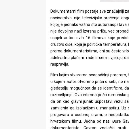
Dokumentarni film postaje sve značajniji za 
novinarstvo, nije televizijsko praćenje do
kojoj je jednako važno što autorsaopstava ali
nije dovoljno naći izvrsnu priču, već pronaći
uspjeli autori ovih 16 filmova koje pred
društvo diše, koja je politička temperatura,
prema dokumentaristima, oni su često vrlo 
adekvatno plaćeni, rade srcem i vjeruju da
raspravlja.
Film kojim otvaramo ovogodišnji program, Hol
u kojem autor otvoreno priča o sebi, no nači
gledatelju mogućnost da se identificira, 
razmišljanje. Ova intimna priča rumunskog
da on kao glavni junak uspostavi vezu sa 
zamijenio ga izolacijom u manastiru. Uz 
progovara o osobnoj drami, o nedostatku 
hrvatskom filmu, Jedna od nas, Đure Gavr
dokumentariste, Gavran znalački prat