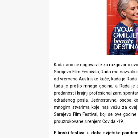
Kada smo se dogovarale za razgovor o o
Sarajevo Film Festivala, Rada me nazvala sv
od vremena Austrijske kuće, kada je Rada 
tada je prošlo mnogo godina, a Rada je ost
predanost i krajnji profesionalizam; spontan
odrađenog posla. Jednostavno, osoba ko
mnogim stvarima koje nas vežu za ovaj g
Sarajevo Film Festival, koji se ove godine
prouzrokovane širenjem Covida -19.
Filmski festival u doba svjetske pande