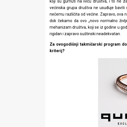
koji su gurnuti na ivicu društva, i to ne 
većinska grupa društva ne usuđuje baviti s
nečemu različita od većine. Zapravo, ova nas
dok čekamo da ovo „novo normalno življen
mehanizam društva, koji se iz godine u god
rigidan i zapravo suštinski neadekvatan.
Za ovogodišnji takmičarski program do
kriterij?