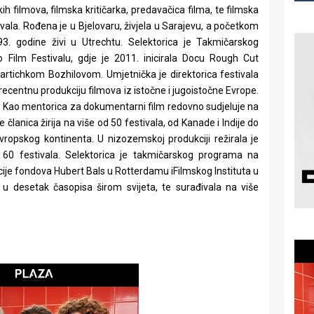
h filmova, filmska kritičarka, predavačica filma, te filmska
vala. Rođena je u Bjelovaru, živjela u Sarajevu, a početkom
3. godine živi u Utrechtu. Selektorica je Takmičarskog
Film Festivalu, gdje je 2011. inicirala Docu Rough Cut
artichkom Bozhilovom. Umjetnička je direktorica festivala
recentnu produkciju filmova iz istočne i jugoistočne Evrope.
 Kao mentorica za dokumentarni film redovno sudjeluje na
je članica žirija na više od 50 festivala, od Kanade i Indije do
vropskog kontinenta. U nizozemskoj produkciji režirala je
d 60 festivala. Selektorica je takmičarskog programa na
cije fondova Hubert Bals u Rotterdamu iFilmskog Instituta u
je u desetak časopisa širom svijeta, te surađivala na više