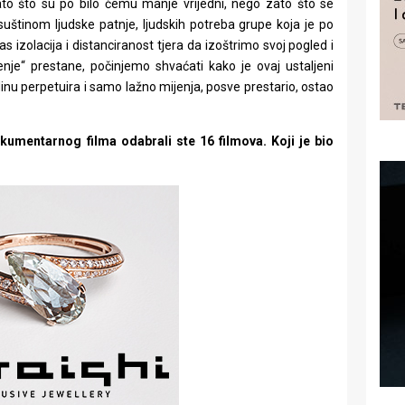
zato što su po bilo čemu manje vrijedni, nego zato što se
uštinom ljudske patnje, ljudskih potreba grupe koja je po
 izolacija i distanciranost tjera da izoštrimo svoj pogled i
je“ prestane, počinjemo shvaćati kako je ovaj ustaljeni
inu perpetuira i samo lažno mijenja, posve prestario, ostao
kumentarnog filma odabrali ste 16 filmova.
Koji je bio