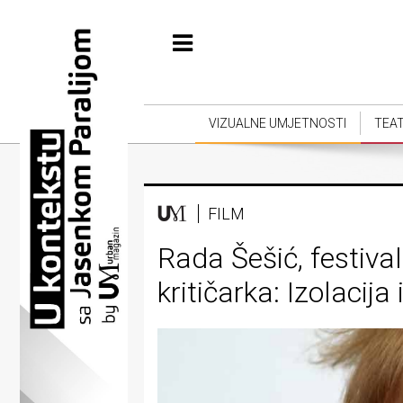
Početna
Vizualne
umjetnosti
VIZUALNE UMJETNOSTI
TEA
Teatar
Književnost
FILM
Muzika
Rada Šešić, festival
Film
kritičarka: Izolacija
Intervju
Kolumne
Kultura