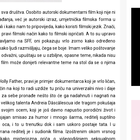
sva društva. Osobito autorski dokumentarni film koji nije ni
gađanja, već je autorski izraz, umjetnička filmska forma u
 i kako nam to pripovijeda, kako koristi filmski jezik. Znači,
 pravi filmski način kako to filmski ispričati. A to su upravo
stavljamo na SFF, oni pokazuju vrlo zorno kako određeno
 kako ljudi razmišljaju, čega se boje. Imam veliko poštovanje
odvažni, upuštaju se u ozbiljne, opasne teme, nikada nisu
 film može donijeti relevantne teme na stol da se o njima
ly Father, pravi je primjer dokumentarca koji je vrlo ličan,
n na koji to radi uzdiže tu priču na univerzalni nivo i daje
da za sebe pronađe nešto što će ga nadahnuti i nagnati na
 velikog talenta Andreia Dăscălescua ide tragom pokušaja
svojim ocem, koji je još davno napustio porodični život i
sjajan smisao za humor i mnogo šarma, reditelj suptilno
oca, i to u trenutku dok i sam uskoro postaje tata. I u
ana reditelj je i sudionik filma. Izoštrenim okom vrsnog
i kako misteriozna priča o višegodišnjem seksualnom