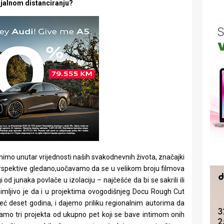
ijalnom distanciranju?
onimo unutar vrijednosti naših svakodnevnih života, značajki
erspektive gledano,uočavamo da se u velikom broju filmova
unaka povlače u izolaciju – najčešće da bi se sakrili ili
animljivo je da i u projektima ovogodišnjeg Docu Rough Cut
već deset godina, i dajemo priliku regionalnim autorima da
mo tri projekta od ukupno pet koji se bave intimom onih