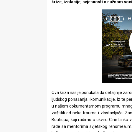
krize, izolacije, svjesnosti o nužnom soc
Ova kriza nas je ponukala da detaljnije zar
ljudskog ponašanja i komunikacije. Iz te p
u našem dokumentarnom programu mnogi od j
zaštitili od neke traume i zlostavljača. Z
Boutiqua, koji radimo u okviru Cine Linka 
rade sa mentorima svjetskog renomea,ima