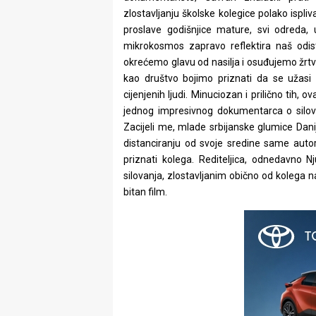
zlostavljanju školske kolegice polako ispli
proslave godišnjice mature, svi odreda,
mikrokosmos zapravo reflektira naš odist
okrećemo glavu od nasilja i osuđujemo žrtvu 
kao društvo bojimo priznati da se užasi 
cijenjenih ljudi. Minuciozan i prilično tih, 
jednog impresivnog dokumentarca o silovan
Zacijeli me, mlade srbijanske glumice Danijel
distanciranju od svoje sredine same autor
priznati kolega. Rediteljica, odnedavno 
silovanja, zlostavljanim obično od kolega na
bitan film.