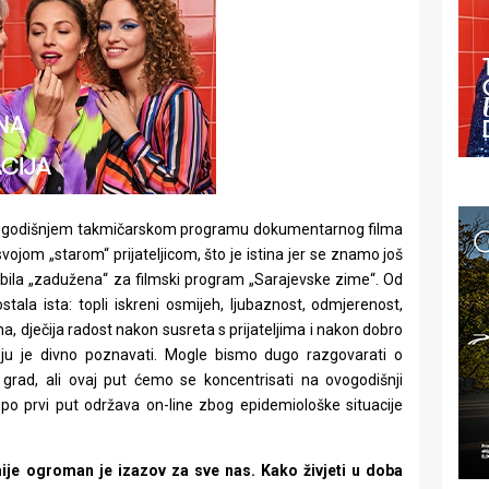
vogodišnjem takmičarskom programu dokumentarnog filma
ojom „starom“ prijateljicom, što je istina jer se znamo još
bila „zadužena“ za filmski program „Sarajevske zime“. Od
ala ista: topli iskreni osmijeh, ljubaznost, odmjerenost,
a, dječija radost nakon susreta s prijateljima i nakon dobro
ju je divno poznavati. Mogle bismo dugo razgovarati o
rad, ali ovaj put ćemo se koncentrisati na ovogodišnji
 po prvi put održava on-line zbog epidemiološke situacije
mije ogroman je izazov za sve nas. Kako
živjeti u doba