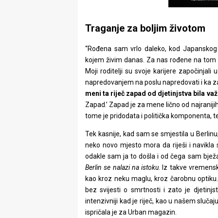
Traganje za boljim životom
“Rođena sam vrlo daleko, kod Japanskog
kojem živim danas. Za nas rođene na tom 
Moji roditelji su svoje karijere započinjal
napredovanjem na poslu napredovati i ka zapa
meni ta riječ zapad od djetinjstva bila va
Zapad.’ Zapad je za mene lično od najranijih
tome je pridodata i politička komponenta, te
Tek kasnije, kad sam se smjestila u Berlinu,
neko novo mjesto mora da riješi i navikla 
odakle sam ja to došla i od čega sam bježala
Berlin se nalazi na istoku
. Iz takve vremensk
kao kroz neku maglu, kroz čarobnu optiku. 
bez svijesti o smrtnosti i zato je djetinjs
intenzivniji kad je riječ, kao u našem slučaju
ispričala je za Urban magazin.