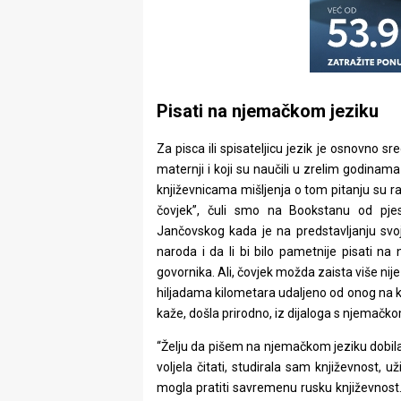
Pisati na njemačkom jeziku
Za pisca ili spisateljicu jezik je osnovno sr
maternji i koji su naučili u zrelim godina
književnicama mišljenja o tom pitanju su raz
čovjek”, čuli smo na Bookstanu od pjes
Jančovskog kada je na predstavljanju svoje
naroda i da li bi bilo pametnije pisati na 
govornika. Ali, čovjek možda zaista više nije
hiljadama kilometara udaljeno od onog na k
kaže, došla prirodno, iz dijaloga s njemačk
“Želju da pišem na njemačkom jeziku dobi
voljela čitati, studirala sam književnost, 
mogla pratiti savremenu rusku književnost.