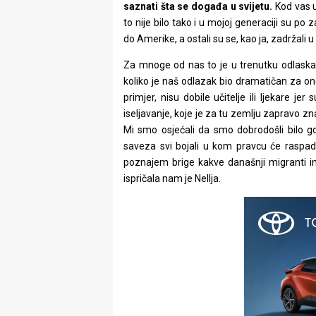
saznati šta se događa u svijetu.
Kod vas u 
to nije bilo tako i u mojoj generaciji su po 
do Amerike, a ostali su se, kao ja, zadržali 
Za mnoge od nas to je u trenutku odlaska 
koliko je naš odlazak bio dramatičan za one 
primjer, nisu dobile učitelje ili ljekare je
iseljavanje, koje je za tu zemlju zapravo znač
Mi smo osjećali da smo dobrodošli bilo 
saveza svi bojali u kom pravcu će raspad
poznajem brige kakve današnji migranti im
ispričala nam je Nellja.