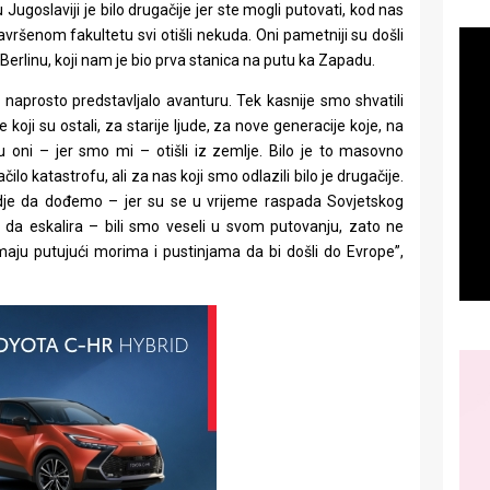
Jugoslaviji je bilo drugačije jer ste mogli putovati, kod nas
završenom fakultetu svi otišli nekuda. Oni pametniji su došli
u Berlinu, koji nam je bio prva stanica na putu ka Zapadu.
naprosto predstavljalo avanturu. Tek kasnije smo shvatili
koji su ostali, za starije ljude, za nove generacije koje, na
r su oni – jer smo mi – otišli iz zemlje. Bilo je to masovno
ilo katastrofu, ali za nas koji smo odlazili bilo je drugačije.
gdje da dođemo – jer su se u vrijeme raspada Sovjetskog
 da eskalira – bili smo veseli u svom putovanju, zato ne
aju putujući morima i pustinjama da bi došli do Evrope”,