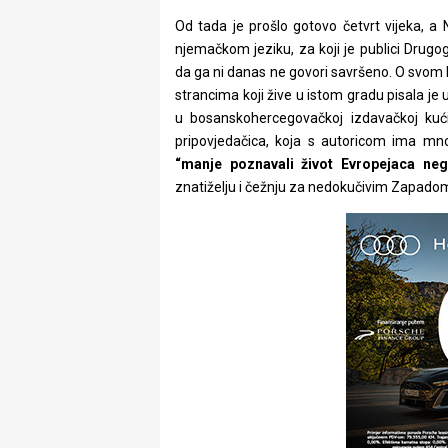
Od tada je prošlo gotovo četvrt vijeka, a 
njemačkom jeziku, za koji je publici Drugo
da ga ni danas ne govori savršeno. O svom 
strancima koji žive u istom gradu pisala je u
u bosanskohercegovačkoj izdavačkoj kuć
pripovjedačica, koja s autoricom ima mno
“manje poznavali život Evropejaca neg
znatiželju i čežnju za nedokučivim Zapadom