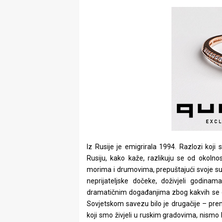
Iz Rusije je emigrirala 1994. Razlozi koji
Rusiju, kako kaže, razlikuju se od okol
morima i drumovima, prepuštajući svoje sudb
neprijateljske dočeke, doživjeli godina
dramatičnim događanjima zbog kakvih se d
Sovjetskom savezu bilo je drugačije – prem
koji smo živjeli u ruskim gradovima, nismo 