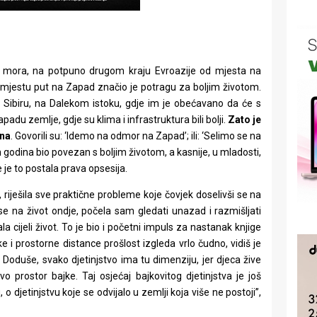
 mora, na potpuno drugom kraju Evroazije od mjesta na
mjestu put na Zapad značio je potragu za boljim životom.
i u Sibiru, na Dalekom istoku, gdje im je obećavano da će s
du zemlje, gdje su klima i infrastruktura bili bolji.
Zato je
žna
. Govorili su: ‘Idemo na odmor na Zapad’; ili: ‘Selimo se na
 godina bio povezan s boljim životom, a kasnije, u mladosti,
 je to postala prava opsesija.
 riješila sve praktične probleme koje čovjek doselivši se na
se na život ondje, počela sam gledati unazad i razmišljati
 cijeli život. To je bio i početni impuls za nastanak knjige
e i prostorne distance prošlost izgleda vrlo čudno, vidiš je
Doduše, svako djetinjstvo ima tu dimenziju, jer djeca žive
tvo prostor bajke. Taj osjećaj bajkovitog djetinjstva je još
, o djetinjstvu koje se odvijalo u zemlji koja više ne postoji”,