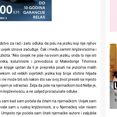
edstvo za rad i zato odluka da pišu na jeziku koji nije njihov
ma uvijek iznova začuđuje. Čak i među samim književnicima i
ličita. “Ako čovjek ne piše na svom jeziku, onda to nije isti
nika, kolumniste i prevodioca iz Makedonije Tihomira
 knjige upitan da li je prepreka pisati na jezicima malih
nekom od velikih svjetskih jezika koji broje stotine hiljada
 i ne može biti isti nakon što sav svoj život preseli na mjesto
ojem je odrastao. Želja da piše na njemačkom kod Nellje je,
om književnošću, a ne uslijed proračunate odluke.
la sam kad sam počela da čitam na njemačkom. Uvijek sam
uživala sam u ruskoj književnosti, a u Njemačkoj više nisam
 Umjesto nje počela sam čitati njemačke autore i zaljubila