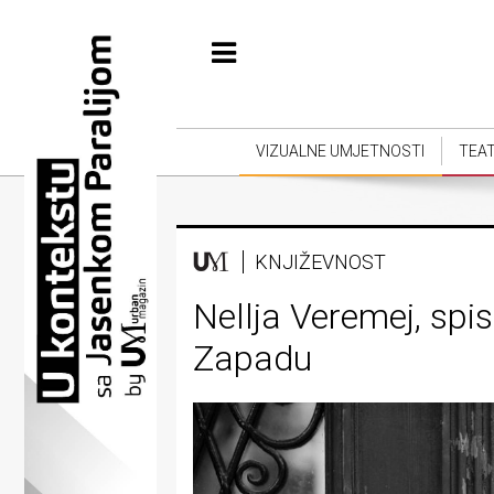
Početna
Vizualne
umjetnosti
VIZUALNE UMJETNOSTI
TEA
Teatar
Književnost
KNJIŽEVNOST
Muzika
Nellja Veremej, spis
Film
Zapadu
Intervju
Kolumne
Kultura