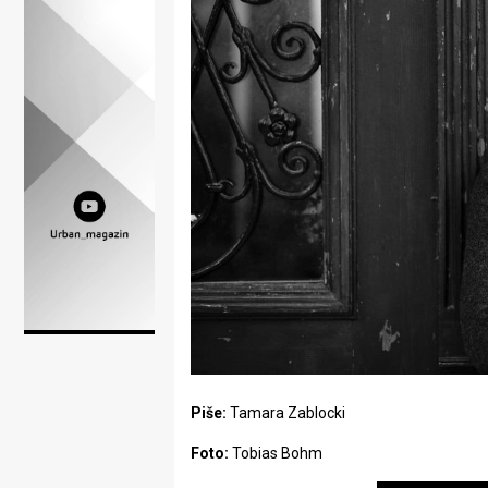
Lifestyle
Beauty
Fashion
Zdravlje
Za
stolom
Život
u
pokretu
Piše:
Tamara Zablocki
Ideje
Foto:
Tobias Bohm
koje