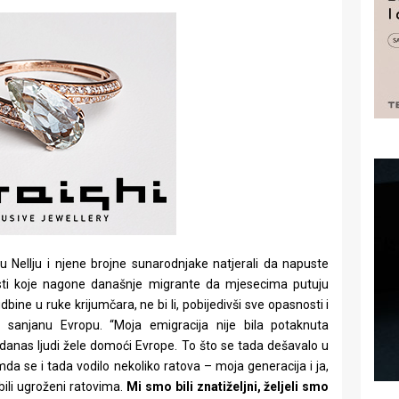
 su Nellju i njene brojne sunarodnjake natjerali da napuste
nosti koje nagone današnje migrante da mjesecima putuju
ine u ruke krijumčara, ne bi li, pobijedivši sve opasnosti i
ma sanjanu Evropu. “Moja emigracija nije bila potaknuta
anas ljudi žele domoći Evrope. To što se tada dešavalo u
da se i tada vodilo nekoliko ratova – moja generacija i ja,
bili ugroženi ratovima.
Mi smo bili znatiželjni, željeli smo