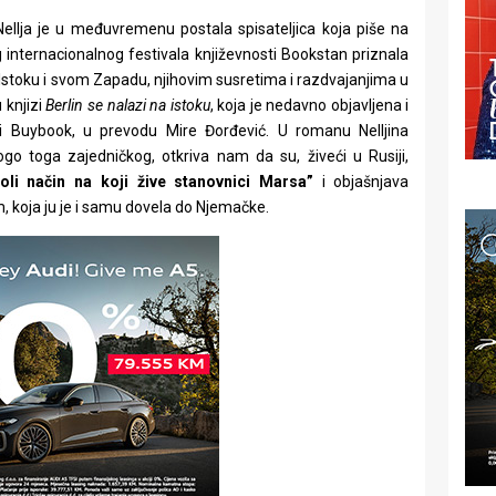
Nellja je u međuvremenu postala spisateljica koja piše na
g internacionalnog festivala književnosti Bookstan priznala
Istoku i svom Zapadu, njihovim susretima i razdvajanjima u
 knjizi
Berlin se nalazi na istoku
, koja je nedavno objavljena i
i Buybook, u prevodu Mire Đorđević. U romanu Nelljina
go toga zajedničkog, otkriva nam da su, živeći u Rusiji,
oli način na koji žive stanovnici Marsa”
i objašnjava
, koja ju je i samu dovela do Njemačke.