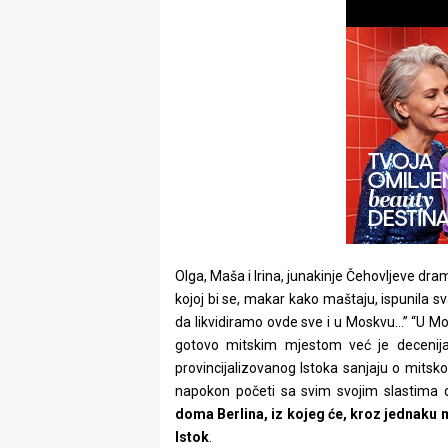
rade
Urban
Places
Aktivizam
Aktuelnosti
Promo
About
Olga, Maša i Irina, junakinje Čehovljeve dr
kojoj bi se, makar kako maštaju, ispunila 
Urban
da likvidiramo ovde sve i u Moskvu…” “U Mo
Magazin
gotovo mitskim mjestom već je decenija
provincijalizovanog Istoka sanjaju o mit
napokon početi sa svim svojim slastima d
doma Berlina, iz kojeg će, kroz jednaku 
Istok
.