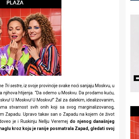
ame
Tri sestre
, iz svoje provincije svake noći sanjaju Moskvu, u
sva njihova htijenja. “Da odemo u Moskvu. Da prodamo kuću,
skvu! U Moskvu! U Moskvu!” Žal za dalekim, idealizovanim,
ma stvarnost svih onih koji sa svog marginalizovanog,
skom Zapadu. Upravo takav san o Zapadu na kojem će život
oveo je i Ruskinju Nellju Veremej
do njenog današnjeg
maglu kroz koju je ranije posmatrala Zapad, gledati svoj