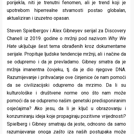
porijekla, niti je trenutni fenomen, ali je trend koji je
upotrebom hiperrealne stvarnosti postao globalan,
aktualiziran i izuzetno opasan.
Steven Spielbergov i Alex Gibneyev serijal za Discovery
Chanell iz 2019. godine o mržnji pod nazivom
Why We
Hate
uključuje šest tema obrađenih kroz dokumentarne
serijale. Propituje ljudske tendencije mržnji, ali i načine da
se odupremo i da je prevladamo. Gibney smatra da je
mržnja imanentna čovjeku, tj. da je dio njegove DNA.
Razumijevanje i prihvaćanje ove činjenice će nam pomoći
da se civilizacijski odupremo da mrzimo. Da li su
kulturološke i društvene norme ono što nam može
pomoći da se odupremo našim genetski predisponiranim
osjećajima? Ako jesu, da li je ključ u obrazovanju i
konzumiranju ideja koje propagiraju pozitivne vrijednosti?
Spielberg i Gibney smatraju da jeste, odnosno da samo
razumijevanje onoga
zašto
iza naših postupaka može