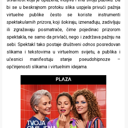
rade
bi se u beskrajnom protoku slika uspjela privući pažnja
virtuelne publike često se koriste instrumenti
Urban
spektakularnih prizora
, koji šokiraju, iznenađuju, zadivljuju
Places
ili zgražavaju posmatrače, čime pojedinac prizorom
spektakla, ne samo da privlači, nego i zadržava pažnju na
Aktivizam
sebi. Spektakl tako postaje društveni
odnos
posredovan
Aktuelnosti
slikama i tekstovima u virtuelnom svijetu, a publika i
učesnici manifestuju stanje pseudohipnoze –
Promo
opčinjenosti slikama i virtuelnim idejama.
About
Urban
Magazin