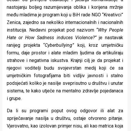
nastojanju boljeg razumijevanja oblika i korijena mržnje
među mladima je program koji u BiH rade NGO “Kreativci”
Zenica, zajedno sa nekoliko internacionalnih i nacionalnih
institucija. Nedavni projekat pod nazivom “
Why People
Hate or How Sadness induces Violence?”
je nastavak
ranijeg projekta “
Cyberbullying”
koji, kroz umjetničku
formu, daje prostor i alate mladim ljudima da artikuliraju
strahove i negativna iskustva. Krajnji cilj je da projekat i
njegovi voditelji budu svojevrstan medij koji će sa
umjetničkim fotografijama biti vidljiv javnosti i stalno
podsjećati koliko je nasilje sveprisutno u društvu i unutar
sistema, te kako utječe na mentalno zdravlje pojedanaca
i grupe.
Da li su programi poput ovog odgovor ili alat za
spriječavanje nasilja u društvu, ostaje otvoreno pitanje.
Vjerovatno, kao izolovan primjer nisu, ali kao matrica koja