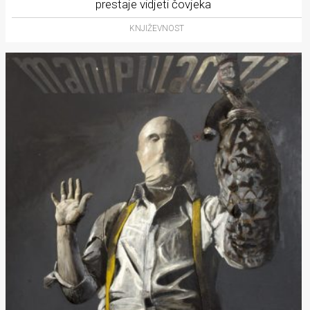
prestaje vidjeti čovjeka
KNJIŽEVNOST