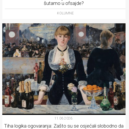
šutamo u ofsajde?
KOLUMNE
11.06.2026.
Tiha logika ogovaranja: Zašto su se osjećali slobodno da