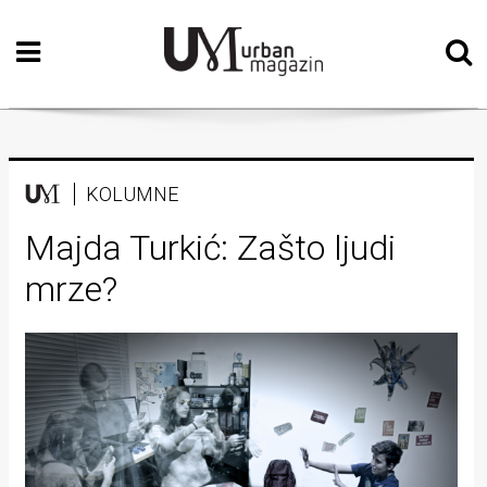
Početna
Vizualne
umjetnosti
Teatar
KOLUMNE
Književnost
Majda Turkić: Zašto ljudi
mrze?
Muzika
Film
Intervju
Kolumne
Kultura