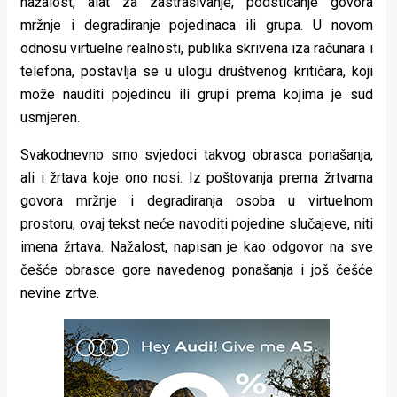
nažalost, alat za zastrašivanje, podsticanje govora
mržnje i degradiranje pojedinaca ili grupa. U novom
odnosu virtuelne realnosti, publika skrivena iza računara i
telefona, postavlja se u ulogu društvenog kritičara, koji
može nauditi pojedincu ili grupi prema kojima je sud
usmjeren.
Svakodnevno smo svjedoci takvog obrasca ponašanja,
ali i žrtava koje ono nosi. Iz poštovanja prema žrtvama
govora mržnje i degradiranja osoba u virtuelnom
prostoru, ovaj tekst neće navoditi pojedine slučajeve, niti
imena žrtava. Nažalost, napisan je kao odgovor na sve
češće obrasce gore navedenog ponašanja i još češće
nevine zrtve.