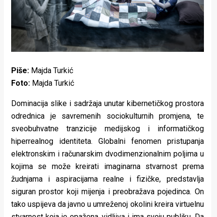
Lifestyle
Beauty
Fashion
Zdravlje
Piše:
Majda Turkić
Foto:
Majda Turkić
Za
Dominacija slike i sadržaja unutar kibernetičkog prostora
stolom
odrednica je savremenih sociokulturnih promjena, te
Život
sveobuhvatne tranzicije medijskog i informatičkog
hiperrealnog identiteta. Globalni fenomen pristupanja
u
elektronskim i računarskim dvodimenzionalnim poljima u
pokretu
kojima se može kreirati imaginarna stvarnost prema
žudnjama i aspiracijama realne i fizičke, predstavlja
Ideje
siguran prostor koji mijenja i preobražava pojedinca. On
tako uspijeva da javno u umreženoj okolini kreira virtuelnu
koje
stvarnost koja je opažena, vidljiva i ima svoju publiku. Da