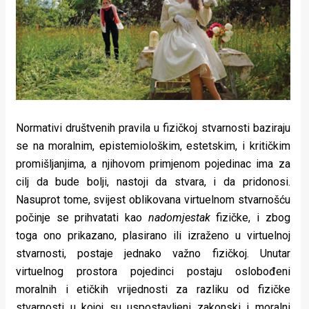
Normativi društvenih pravila u fizičkoj stvarnosti baziraju
se na moralnim, epistemiološkim, estetskim, i kritičkim
promišljanjima, a njihovom primjenom pojedinac ima za
cilj da bude bolji, nastoji da stvara, i da pridonosi.
Nasuprot tome, svijest oblikovana virtuelnom stvarnošću
počinje se prihvatati kao
nadomjestak
fizičke, i zbog
toga ono prikazano, plasirano ili izraženo u virtuelnoj
stvarnosti, postaje jednako važno fizičkoj. Unutar
virtuelnog prostora pojedinci postaju oslobođeni
moralnih i etičkih vrijednosti za razliku od fizičke
stvarnosti u kojoj su uspostavljeni zakonski i moralni