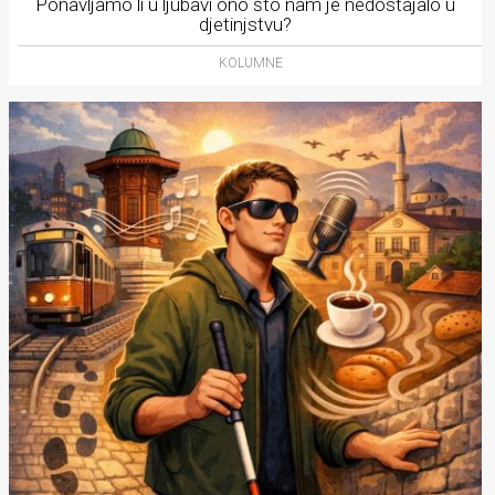
Ponavljamo li u ljubavi ono što nam je nedostajalo u
djetinjstvu?
KOLUMNE