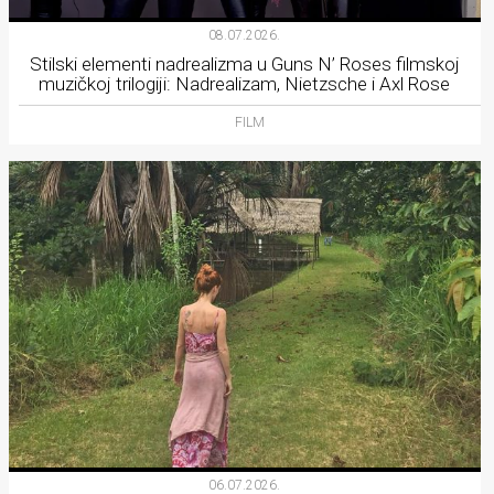
08.07.2026.
Stilski elementi nadrealizma u Guns N’ Roses filmskoj
muzičkoj trilogiji: Nadrealizam, Nietzsche i Axl Rose
FILM
06.07.2026.