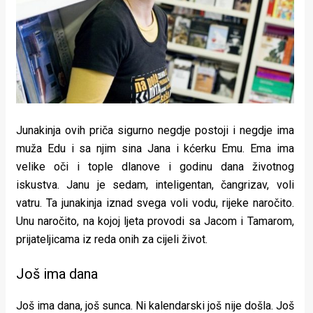
Lifestyle
Beauty
Fashion
Zdravlje
Za
Junakinja ovih priča sigurno negdje postoji i negdje ima
muža Edu i sa njim sina Jana i kćerku Emu. Ema ima
stolom
velike oči i tople dlanove i godinu dana životnog
Život
iskustva. Janu je sedam, inteligentan, čangrizav, voli
vatru. Ta junakinja iznad svega voli vodu, rijeke naročito.
u
Unu naročito, na kojoj ljeta provodi sa Jacom i Tamarom,
prijateljicama iz reda onih za cijeli život.
pokretu
Ideje
Još ima dana
koje
Još ima dana, još sunca. Ni kalendarski još nije došla. Još