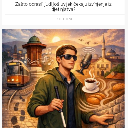
Zašto odrasli ljudi još uvijek čekaju izvinjenje iz
djetinjstva?
KOLUMNE