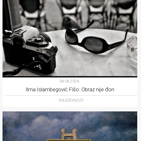
06.06.2026.
Ilma Islambegović Fišo: Obraz nije đon
KNJIŽEVNOST