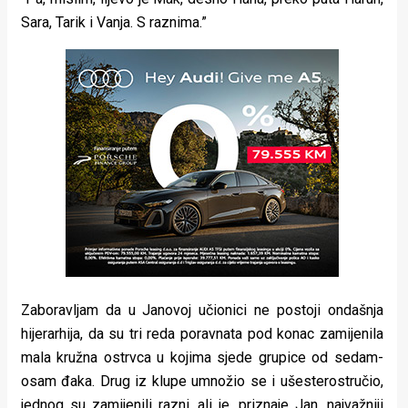
Sara, Tarik i Vanja. S raznima.”
Zaboravljam da u Janovoj učionici ne postoji ondašnja
hijerarhija, da su tri reda poravnata pod konac zamijenila
mala kružna ostrvca u kojima sjede grupice od sedam-
osam đaka. Drug iz klupe umnožio se i ušesterostručio,
jednog su zamijenili razni, ali je, priznaje Jan, najvažniji