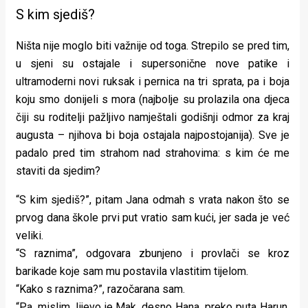
S kim sjediš?
Ništa nije moglo biti važnije od toga. Strepilo se pred tim,
u sjeni su ostajale i supersonične nove patike i
ultramoderni novi ruksak i pernica na tri sprata, pa i boja
koju smo donijeli s mora (najbolje su prolazila ona djeca
čiji su roditelji pažljivo namještali godišnji odmor za kraj
augusta – njihova bi boja ostajala najpostojanija). Sve je
padalo pred tim strahom nad strahovima: s kim će me
staviti da sjedim?
“S kim sjediš?”, pitam Jana odmah s vrata nakon što se
prvog dana škole prvi put vratio sam kući, jer sada je već
veliki.
“S raznima”, odgovara zbunjeno i provlači se kroz
barikade koje sam mu postavila vlastitim tijelom.
“Kako s raznima?”, razočarana sam.
“Pa, mislim, lijevo je Mak, desno Hana, preko puta Harun,