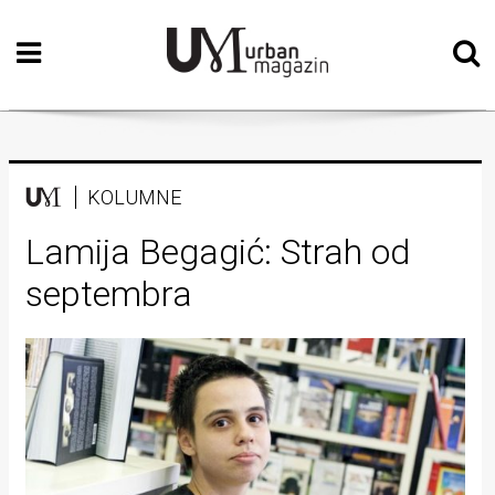
Početna
Vizualne
umjetnosti
Teatar
KOLUMNE
Književnost
Lamija Begagić: Strah od
septembra
Muzika
Film
Intervju
Kolumne
Kultura