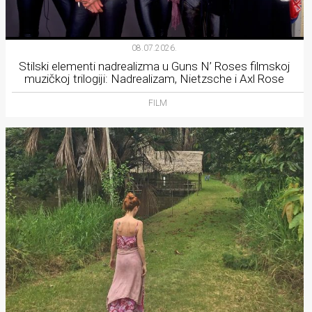
08.07.2026.
Stilski elementi nadrealizma u Guns N’ Roses filmskoj
muzičkoj trilogiji: Nadrealizam, Nietzsche i Axl Rose
FILM