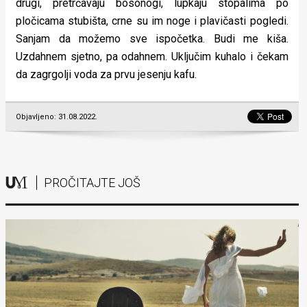
drugi, pretrčavaju bosonogi, lupkaju stopalima po
pločicama stubišta, crne su im noge i plavičasti pogledi.
Sanjam da možemo sve ispočetka. Budi me kiša.
Uzdahnem sjetno, pa odahnem. Uključim kuhalo i čekam
da zagrgolji voda za prvu jesenju kafu.
Objavljeno: 31.08.2022.
PROČITAJTE JOŠ