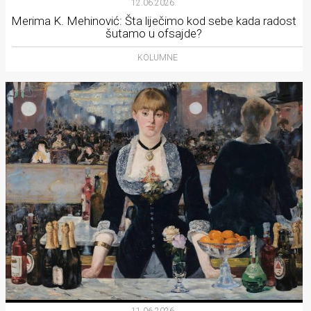
12.06.2026.
Merima K. Mehinović: Šta liječimo kod sebe kada radost
šutamo u ofsajde?
KOLUMNE
11.06.2026.