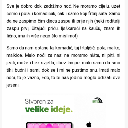
Sve je dobro dok zadržimo noć. Ne moramo cijelu, uzet
ćemo i pola, i komadičak, čak i samo koji frtalj sata. Samo
da ne zaspimo čim djeca zaspu ili prije njih (neki roditelji
zaspu prvi, čitajući priču, lješkareći na kauču, znam ih
lično, ima ih više nego što mislimo!).
Samo da nam ostane taj komadić, taj frtaljčić, pola, malko,
malkice. Malo noći za nas: ne moramo ništa, ni piti, ni
jesti, može i bez svjetla, i bez lampe, malo samo da smo
tihi, budni i sami, dok se i mi ne pustimo snu. Imati malo
noći, to je važno, Edo, to bi nas jedino moglo održati ove
jeseni.