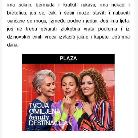
ima suknji, bermuda i kratkih rukava, ima nekad i
rade
bretelica, još se, čak, i šešir može staviti i nabaciti
Urban
sunčane se mogu, između podne i jedan. Još ima ljeta,
još ne treba otvarati zlokobna vrata podruma i iz
Places
džinovskih crnih vreća izvlačiti jakne i kapute. Još ima
Aktivizam
dana.
Aktuelnosti
Promo
About
Urban
Magazin