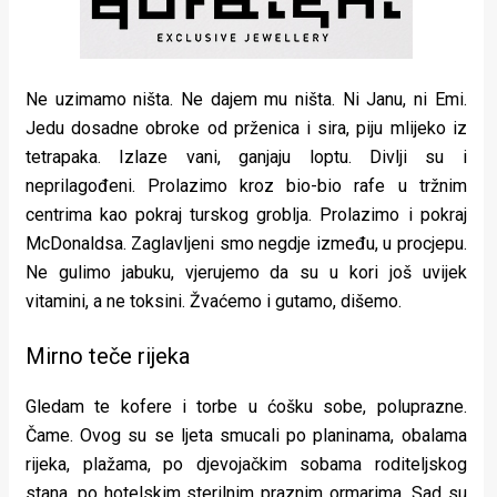
Ne uzimamo ništa. Ne dajem mu ništa. Ni Janu, ni Emi.
Jedu dosadne obroke od prženica i sira, piju mlijeko iz
tetrapaka. Izlaze vani, ganjaju loptu. Divlji su i
neprilagođeni. Prolazimo kroz bio-bio rafe u tržnim
centrima kao pokraj turskog groblja. Prolazimo i pokraj
McDonaldsa. Zaglavljeni smo negdje između, u procjepu.
Ne gulimo jabuku, vjerujemo da su u kori još uvijek
vitamini, a ne toksini. Žvaćemo i gutamo, dišemo.
Mirno teče rijeka
Gledam te kofere i torbe u ćošku sobe, poluprazne.
Čame. Ovog su se ljeta smucali po planinama, obalama
rijeka, plažama, po djevojačkim sobama roditeljskog
stana, po hotelskim sterilnim praznim ormarima. Sad su