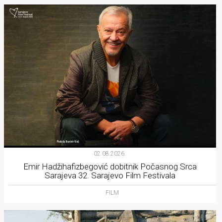
02.08.2026.
Emir Hadžihafizbegović dobitnik Počasnog Srca
Sarajeva 32. Sarajevo Film Festivala
FILM