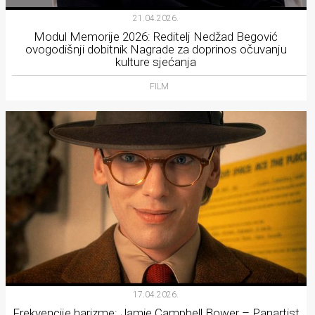
21.04.2026.
Modul Memorije 2026: Reditelj Nedžad Begović
ovogodišnji dobitnik Nagrade za doprinos očuvanju
kulture sjećanja
FILM
17.04.2026.
Frekvencije harizme: Jamie Campbell Bower – Panartist