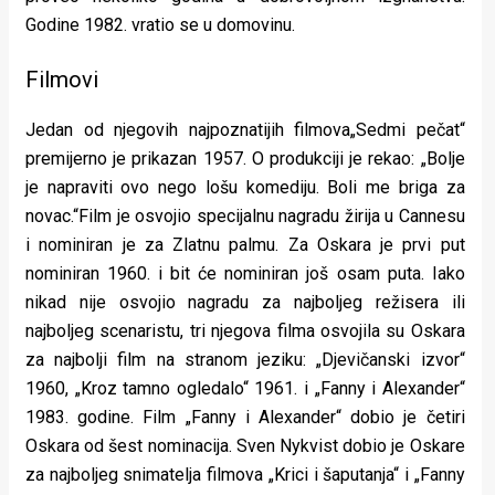
Godine 1982. vratio se u domovinu.
Filmovi
Jedan od njegovih najpoznatijih filmova„Sedmi pečat“
premijerno je prikazan 1957. O produkciji je rekao: „Bolje
je napraviti ovo nego lošu komediju. Boli me briga za
novac.“Film je osvojio specijalnu nagradu žirija u Cannesu
i nominiran je za Zlatnu palmu. Za Oskara je prvi put
nominiran 1960. i bit će nominiran još osam puta. Iako
nikad nije osvojio nagradu za najboljeg režisera ili
najboljeg scenaristu, tri njegova filma osvojila su Oskara
za najbolji film na stranom jeziku: „Djevičanski izvor“
1960, „Kroz tamno ogledalo“ 1961. i „Fanny i Alexander“
1983. godine. Film „Fanny i Alexander“ dobio je četiri
Oskara od šest nominacija. Sven Nykvist dobio je Oskare
za najboljeg snimatelja filmova „Krici i šaputanja“ i „Fanny