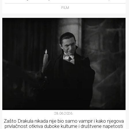
FILM
28.06.2026.
Zašto Drakula nikada nije bio samo vampir i kako njegova
privlačnost otkriva duboke kulturne i društvene napetosti