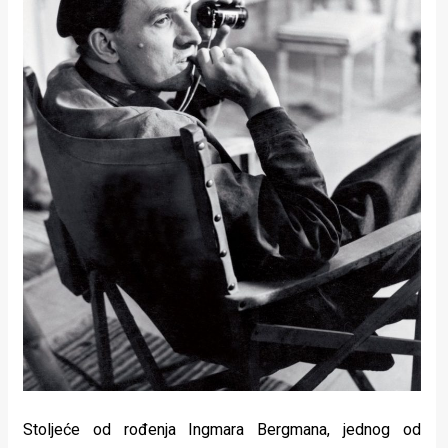
Lifestyle
Beauty
Fashion
Zdravlje
Za
stolom
Život
u
pokretu
Ideje
koje
Stoljeće od rođenja Ingmara Bergmana, jednog od