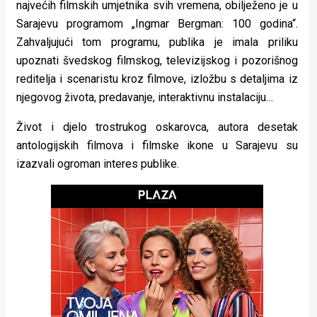
najvećih filmskih umjetnika svih vremena, obilježeno je u
rade
Sarajevu programom „Ingmar Bergman: 100 godina“.
Urban
Zahvaljujući tom programu, publika je imala priliku
upoznati švedskog filmskog, televizijskog i pozorišnog
Places
reditelja i scenaristu kroz filmove, izložbu s detaljima iz
Aktivizam
njegovog života, predavanje, interaktivnu instalaciju…
Aktuelnosti
Život i djelo trostrukog oskarovca, autora desetak
antologijskih filmova i filmske ikone u Sarajevu su
Promo
izazvali ogroman interes publike.
About
Urban
Magazin