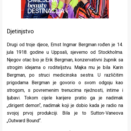
Djetinjstvo
Drugi od troje djece, Ernst Ingmar Bergman rođen je 14.
jula 1918. godine u Uppsali, sjeverno od Stockholma.
Njegov otac bio je Erik Bergman, konzervativni župnik sa
strogim idejama o roditeljstvu. Majka mu je bila Karin
Bergman, po struci medicinska sestra. U različitim
prigodama Bergman je govorio o svom odgoju kao
strogom, s povremenim trenucima nježnosti, intime i
ljubavi. Tokom cijele karijere pratio ga je nadimak
„dirigent demon“, nadimak koji je dobio kada je radio na
svojoj prvoj produkciji. Bila je to Sutton-Vaneova
„Outward Bound“.