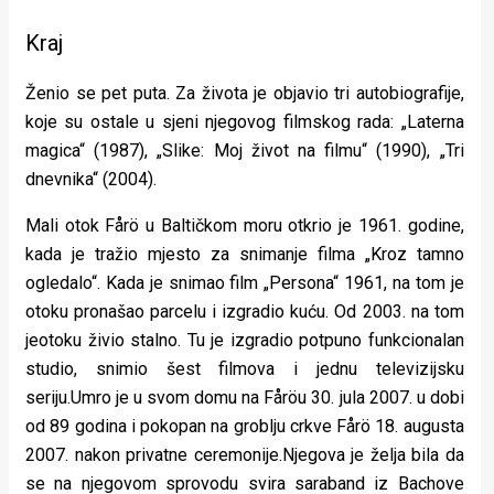
Kraj
Ženio se pet puta. Za života je objavio tri autobiografije,
koje su ostale u sjeni njegovog filmskog rada: „Laterna
magica“ (1987), „Slike: Moj život na filmu“ (1990), „Tri
dnevnika“ (2004).
Mali otok Fårö u Baltičkom moru otkrio je 1961. godine,
kada je tražio mjesto za snimanje filma „Kroz tamno
ogledalo“. Kada je snimao film „Persona“ 1961, na tom je
otoku pronašao parcelu i izgradio kuću. Od 2003. na tom
jeotoku živio stalno. Tu je izgradio potpuno funkcionalan
studio, snimio šest filmova i jednu televizijsku
seriju.Umro je u svom domu na Fåröu 30. jula 2007. u dobi
od 89 godina i pokopan na groblju crkve Fårö 18. augusta
2007. nakon privatne ceremonije.Njegova je želja bila da
se na njegovom sprovodu svira saraband iz Bachove