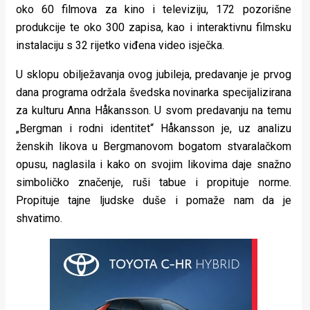
oko 60 filmova za kino i televiziju, 172 pozorišne
produkcije te oko 300 zapisa, kao i interaktivnu filmsku
instalaciju s 32 rijetko viđena video isječka.
U sklopu obilježavanja ovog jubileja, predavanje je prvog
dana programa održala švedska novinarka specijalizirana
za kulturu Anna Håkansson. U svom predavanju na temu
„Bergman i rodni identitet“ Håkansson je, uz analizu
ženskih likova u Bergmanovom bogatom stvaralačkom
opusu, naglasila i kako on svojim likovima daje snažno
simboličko značenje, ruši tabue i propituje norme.
Propituje tajne ljudske duše i pomaže nam da je
shvatimo.