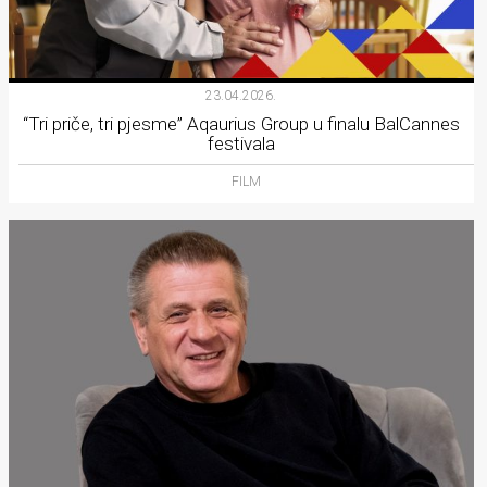
23.04.2026.
“Tri priče, tri pjesme” Aqaurius Group u finalu BalCannes
festivala
FILM