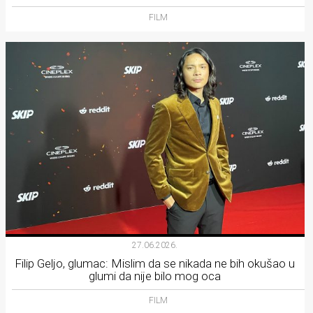
FILM
27.06.2026.
Filip Geljo, glumac: Mislim da se nikada ne bih okušao u
glumi da nije bilo mog oca
FILM