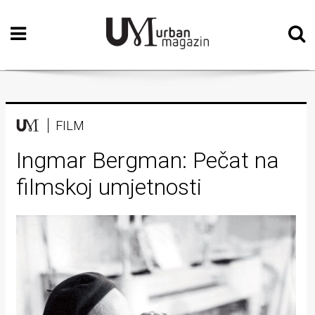
Početna
Vizualne
umjetnosti
Teatar
FILM
Književnost
Ingmar Bergman: Pečat na
filmskoj umjetnosti
Muzika
Film
Intervju
Kolumne
Kultura