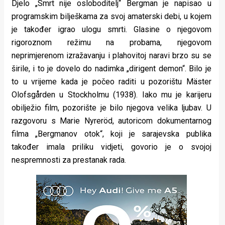
Djelo „Smrt nije osloboditelj“ Bergman je napisao u
programskim bilješkama za svoj amaterski debi, u kojem
je također igrao ulogu smrti. Glasine o njegovom
rigoroznom režimu na probama, njegovom
neprimjerenom izražavanju i plahovitoj naravi brzo su se
širile, i to je dovelo do nadimka „dirigent demon“. Bilo je
to u vrijeme kada je počeo raditi u pozorištu Mäster
Olofsgården u Stockholmu (1938). Iako mu je karijeru
obilježio film, pozorište je bilo njegova velika ljubav. U
razgovoru s Marie Nyreröd, autoricom dokumentarnog
filma „Bergmanov otok“, koji je sarajevska publika
također imala priliku vidjeti, govorio je o svojoj
nespremnosti za prestanak rada.