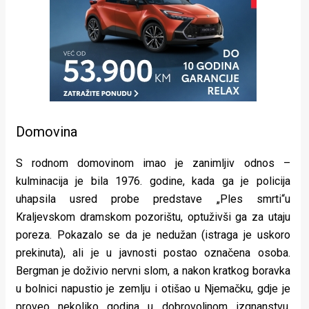
Domovina
S rodnom domovinom imao je zanimljiv odnos –
kulminacija je bila 1976. godine, kada ga je policija
uhapsila usred probe predstave „Ples smrti“u
Kraljevskom dramskom pozorištu, optuživši ga za utaju
poreza. Pokazalo se da je nedužan (istraga je uskoro
prekinuta), ali je u javnosti postao označena osoba.
Bergman je doživio nervni slom, a nakon kratkog boravka
u bolnici napustio je zemlju i otišao u Njemačku, gdje je
proveo nekoliko godina u dobrovoljnom izgnanstvu.