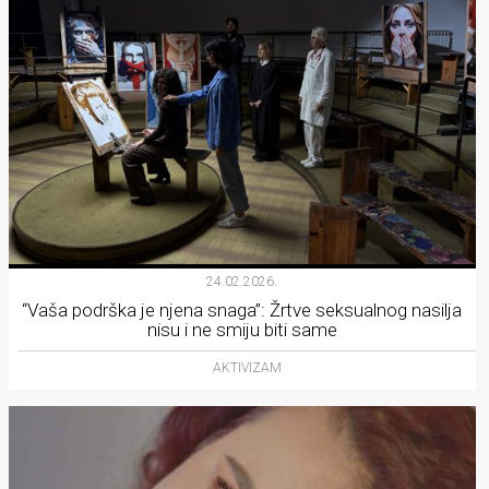
24.02.2026.
“Vaša podrška je njena snaga”: Žrtve seksualnog nasilja
nisu i ne smiju biti same
AKTIVIZAM