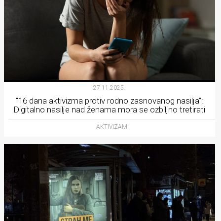
27.11.2025.
“16 dana aktivizma protiv rodno zasnovanog nasilja”:
Digitalno nasilje nad ženama mora se ozbiljno tretirati
AKTIVIZAM