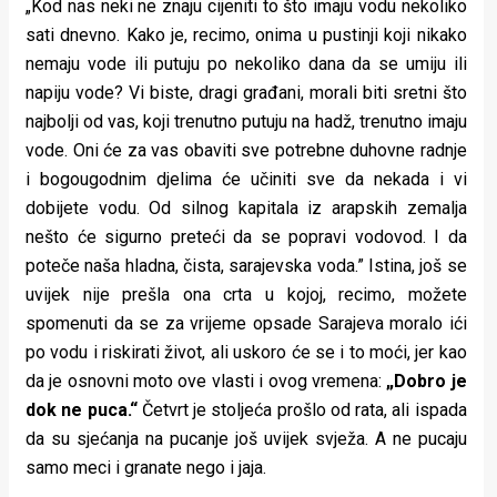
„Kod nas neki ne znaju cijeniti to što imaju vodu nekoliko
sati dnevno. Kako je, recimo, onima u pustinji koji nikako
nemaju vode ili putuju po nekoliko dana da se umiju ili
napiju vode? Vi biste, dragi građani, morali biti sretni što
najbolji od vas, koji trenutno putuju na hadž, trenutno imaju
vode. Oni će za vas obaviti sve potrebne duhovne radnje
i bogougodnim djelima će učiniti sve da nekada i vi
dobijete vodu. Od silnog kapitala iz arapskih zemalja
nešto će sigurno preteći da se popravi vodovod. I da
poteče naša hladna, čista, sarajevska voda.” Istina, još se
uvijek nije prešla ona crta u kojoj, recimo, možete
spomenuti da se za vrijeme opsade Sarajeva moralo ići
po vodu i riskirati život, ali uskoro će se i to moći, jer kao
da je osnovni moto ove vlasti i ovog vremena:
„Dobro je
dok ne puca.“
Četvrt je stoljeća prošlo od rata, ali ispada
da su sjećanja na pucanje još uvijek svježa. A ne pucaju
samo meci i granate nego i jaja.