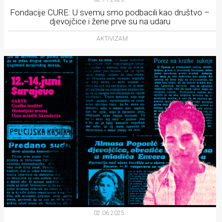
Fondacije CURE: U svemu smo podbacili kao društvo –
djevojčice i žene prve su na udaru
AKTIVIZAM
02.06.2025.