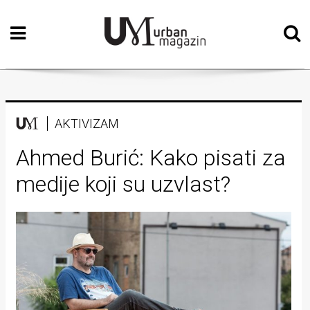
Početna
Vizualne
umjetnosti
Teatar
AKTIVIZAM
Književnost
Ahmed Burić: Kako pisati za
medije koji su uzvlast?
Muzika
Film
Intervju
Kolumne
Kultura