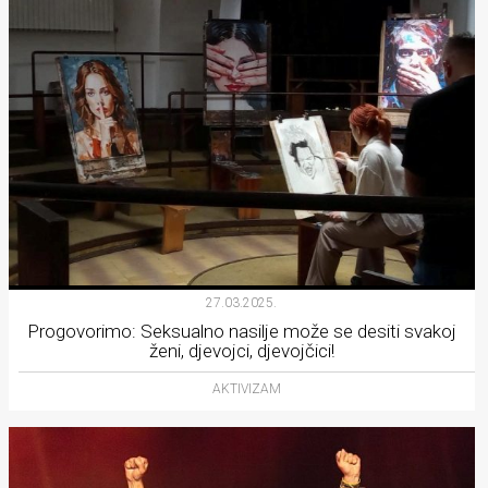
27.03.2025.
Progovorimo: Seksualno nasilje može se desiti svakoj
ženi, djevojci, djevojčici!
AKTIVIZAM