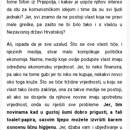
tome Srbin iz Prijepolja, i kakav je uopće njihov interes
da idu za komunističkom idejom i time da su svi ljudi
jednaki? Jer, svi znamo da ne postoji vlast koja ne pravi
male greške, pa zašto ne bi bilo tako i s vlašću u
Nezavisnoj državi Hrvatskoj?
Ali, ispada da je sve uzalud. Što se ove vlasti tiče, i
njezinih medija, stvar malo komplikuje politička
ekonomija. Naime, mediji koje ovdje podupire vlast imaju
određenu ekonomsku vrijednost. Jer, to neko finansira,
pa iako na tome gubi jer to niko ne kupuje, nekakvi novci
oko toga kruže. Što se tiče tržišne vrijednosti, u koju se
vlast tako često zaklinje, ona za takve medije ne postoji,
ali ako se dosjete da njihove novine imaju upotrebnu
vrijednost, onda su riješili sve probleme.
Jer, tim
novinama kad u gustoj šumi dobro prigusti, a fali
toalet-papira, sasvim lijepo možete izvršiti barem
osnovnu ličnu higijenu.
Jer, džaba vam i ubjeđivanje u