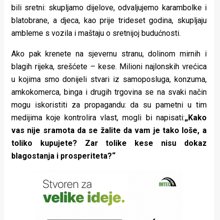
bili sretni: skupljamo dijelove, odvaljujemo karambolke i
blatobrane, a djeca, kao prije trideset godina, skupljaju
ambleme s vozila i maštaju o sretnijoj budućnosti.
Ako pak krenete na sjevernu stranu, dolinom mirnih i
blagih rijeka, srešćete – kese. Milioni najlonskih vrećica
u kojima smo donijeli stvari iz samoposluga, konzuma,
amkokomerca, binga i drugih trgovina se na svaki način
mogu iskoristiti za propagandu: da su pametni u tim
medijima koje kontrolira vlast, mogli bi napisati:
„Kako
vas nije sramota da se žalite da vam je tako loše, a
toliko kupujete? Zar tolike kese nisu dokaz
blagostanja i prosperiteta?“