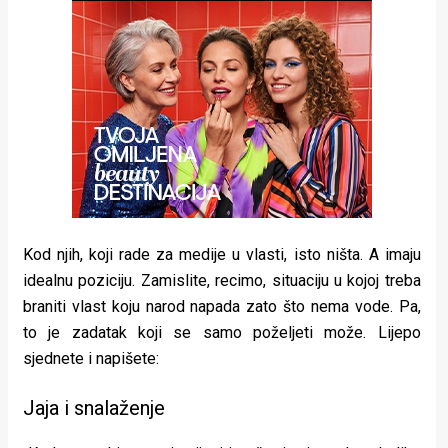
rade
Urban
Places
Aktivizam
Aktuelnosti
Promo
Kod njih, koji rade za medije u vlasti, isto ništa. A imaju
About
idealnu poziciju. Zamislite, recimo, situaciju u kojoj treba
Urban
braniti vlast koju narod napada zato što nema vode. Pa,
to je zadatak koji se samo poželjeti može. Lijepo
Magazin
sjednete i napišete:
Jaja i snalaženje