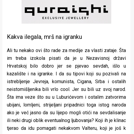
Kakva ilegala, mrš na igranku
Ali tu nekako ovi što rade za medije za vlasti zataje. Šta
im treba izokola pisati da je u Nezavisnoj državi
Hrvatskoj bilo dobro jer se pjevao sevdah, išlo u
kazalište i na igranke. I da su tipovi koji su pozivali na
istrebljenje Jevreja, komunista, Cigana, Srba i ostalih
neistomišljenika bili vrlo cool. Jer su bili uz svoj narod.
Šta ima veze što su u Luburićevom i ostalim zatvorima
ubijani, lomljeni, strijeljani pripadnici toga istog naroda
ako je već jasno da su lijepo mogli otići na sevdalisanje
ili neki drugi oblik eventualnog ljubovanja? Koji ih je klinac
tjerao da idu pomagati nekakvom Valteru, koji je još k