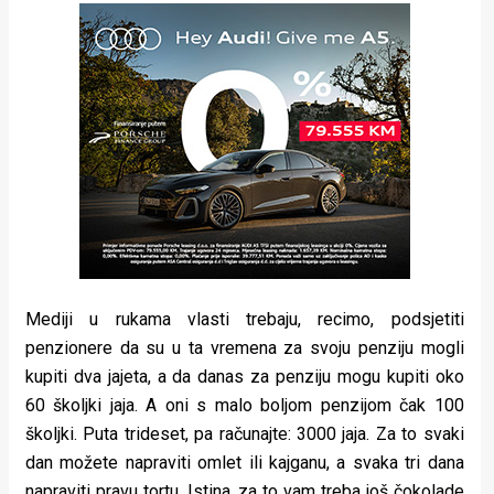
Mediji u rukama vlasti trebaju, recimo, podsjetiti
penzionere da su u ta vremena za svoju penziju mogli
kupiti dva jajeta, a da danas za penziju mogu kupiti oko
60 školjki jaja. A oni s malo boljom penzijom čak 100
školjki. Puta trideset, pa računajte: 3000 jaja. Za to svaki
dan možete napraviti omlet ili kajganu, a svaka tri dana
napraviti pravu tortu. Istina, za to vam treba još čokolade