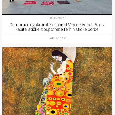
08.03.2025.
Osmomartovski protest ispred Vječne vatre: Protiv
kapitalističke zloupotrebe feminističke borbe
AKTIVIZAM