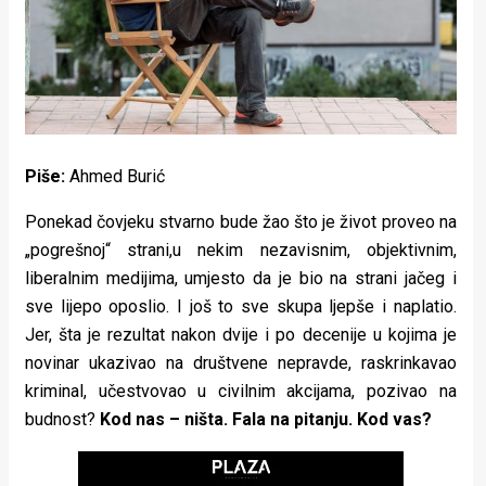
Lifestyle
Beauty
Fashion
Zdravlje
Piše:
Ahmed Burić
Za
Ponekad čovjeku stvarno bude žao što je život proveo na
stolom
„pogrešnoj“ strani,u nekim nezavisnim, objektivnim,
liberalnim medijima, umjesto da je bio na strani jačeg i
Život
sve lijepo oposlio. I još to sve skupa ljepše i naplatio.
u
Jer, šta je rezultat nakon dvije i po decenije u kojima je
novinar ukazivao na društvene nepravde, raskrinkavao
pokretu
kriminal, učestvovao u civilnim akcijama, pozivao na
Ideje
budnost?
Kod nas – ništa. Fala na pitanju. Kod vas?
koje