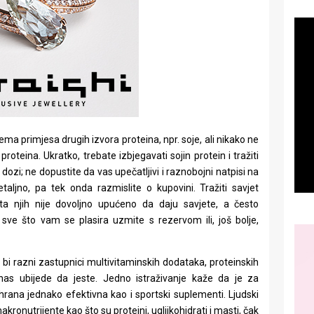
a primjesa drugih izvora proteina, npr. soje, ali nikako ne
roteina. Ukratko, trebate izbjegavati sojin protein i tražiti
dozi; ne dopustite da vas upečatljivi i raznobojni natpisi na
taljno, pa tek onda razmislite o kupovini. Tražiti savjet
a njih nije dovoljno upućeno da daju savjete, a često
 sve što vam se plasira uzmite s rezervom ili, još bolje,
 bi razni zastupnici multivitaminskih dodataka, proteinskih
 nas ubijede da jeste. Jedno istraživanje kaže da je za
hrana jednako efektivna kao i sportski suplementi. Ljudski
ronutrijente kao što su proteini, ugljikohidrati i masti, čak