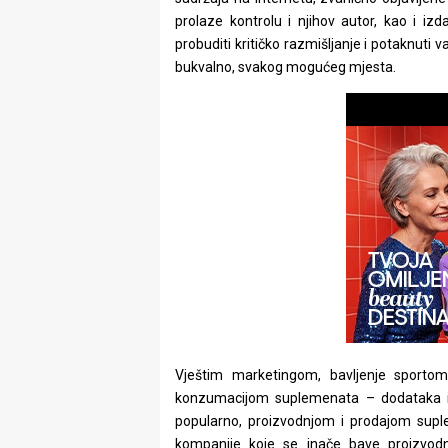
rade
prolaze kontrolu i njihov autor, kao i iz
probuditi kritičko razmišljanje i potaknuti v
Urban
bukvalno, svakog mogućeg mjesta.
Places
Aktivizam
Aktuelnosti
Promo
About
Urban
Magazin
Vještim marketingom, bavljenje sportom
konzumacijom suplemenata – dodataka is
popularno, proizvodnjom i prodajom suple
kompanije koje se inače bave proizvodnj