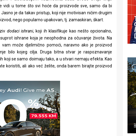
se vidi u tome što svi hoće da proizvode sve, samo da bi
. Jasno je da takav pristup, koji nije motivisan ničim drugim
oizvod, nego popularno upakovan, tj. zamaskiran, škart.
aziv
dodaci ishrani
, koji ih klasifikuje kao nešto opcionalno,
asuprot ishrane koja je neophodna za očuvanje života. Na
o vam može djelimično pomoći, naravno ako je proizvod
nje bilo kojeg cilja. Druga bitna stvar je raspoznavanje
 koji se samo doimaju tako, a u stvari nemaju efekta. Kao
koristiti, ali ako već želite, onda barem birajte proizvod