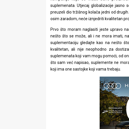
suplemenata. Utjecaj globalizacije jasno 
preuzeli dio tržišnog kolača jedni od drugih
osim zaradom, neće iznjedriti kvalitetan pr
Prvo što moram naglasiti jeste upravo n
nešto što se može, ali i ne mora imati, n
suplementaciju gledajte kao na nešto št
kvalitetan, ali nije neophodno za dostiza
suplemenata koji vam mogu pomoći, od onih
što sam već napisao, suplemente ne morate 
koji ima one sastojke koji vama trebaju.