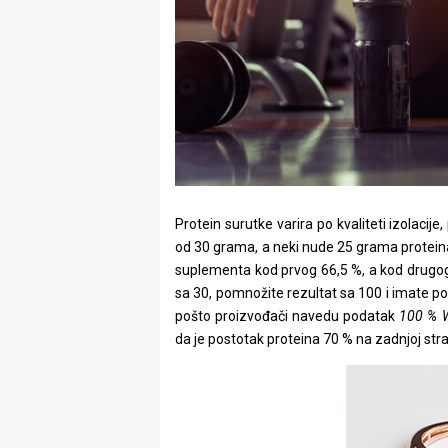
Protein surutke varira po kvaliteti izolacij
od 30 grama, a neki nude 25 grama proteina 
suplementa kod prvog 66,5 %, a kod drugog 8
sa 30, pomnožite rezultat sa 100 i imate pos
pošto proizvođači navedu podatak
100 % 
da je postotak proteina 70 % na zadnjoj st