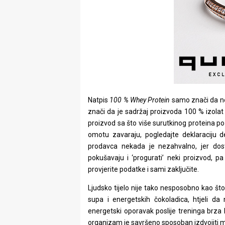
Natpis
100 % Whey
Protein
samo znači da nem
znači da je sadržaj proizvoda 100 % izolat p
proizvod sa što više surutkinog proteina po 
omotu zavaraju, pogledajte deklaraciju de
prodavca nekada je nezahvalno, jer dost
pokušavaju i ‘progurati’ neki proizvod, pa
provjerite podatke i sami zaključite.
Ljudsko tijelo nije tako nesposobno kao što
supa i energetskih čokoladica, htjeli da
energetski oporavak poslije treninga brza 
organizam je savršeno sposoban izdvojiti mak