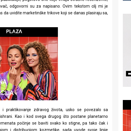
davač, odgovorni su za napisano. Ovim tekstom cilj mi je
as da uvidite marketinške trikove koji se danas plasiraju sa,
 i praktikovanje zdravog života, usko se povezalo sa
hrani. Kao i kod svega drugog što postane planetarno
menata počinje se baviti svako ko stigne, pa tako čak i
om i distribucijom kozmetike, sada uvode svoje linije