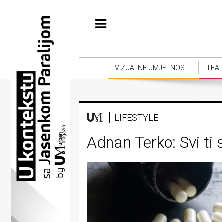
Početna
Vizualne
umjetnosti
VIZUALNE UMJETNOSTI
TEA
Teatar
Književnost
LIFESTYLE
Muzika
Adnan Terko: Svi ti
Film
Intervju
Kolumne
Kultura