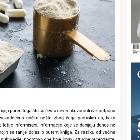
ije, i pored toga što su često neverifikovane ili čak potpuno
 svakodnevno uočim nešto zbog čega pomislim da, kako
e lošije informisani. Informacije koje se dobijaju danas ne
ojih se ranije dolazilo putem knjiga. Za razliku od većine
 publikacije, pogotovo one koje imaju stručne recenzente,