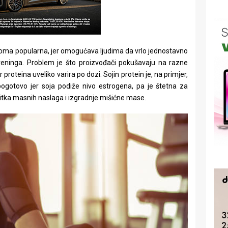
oma popularna, jer omogućava ljudima da vrlo jednostavno
reninga. Problem je što proizvođači pokušavaju na razne
or proteina uveliko varira po dozi. Sojin protein je, na primjer,
pogotovo jer soja podiže nivo estrogena, pa je štetna za
tka masnih naslaga i izgradnje mišićne mase.