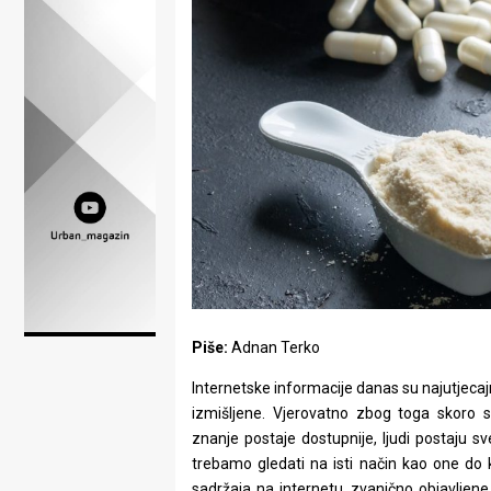
Lifestyle
Beauty
Fashion
Zdravlje
Za
stolom
Život
u
Piše:
Adnan Terko
pokretu
Internetske informacije danas su najutjecajn
izmišljene. Vjerovatno zbog toga skoro
Ideje
znanje postaje dostupnije, ljudi postaju sv
koje
trebamo gledati na isti način kao one do k
sadržaja na internetu, zvanično objavljene